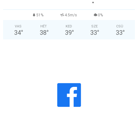
°
51%
4.5m/s
0%
VAS
HÉT
KED
SZE
CSÜ
34
°
38
°
39
°
33
°
33
°