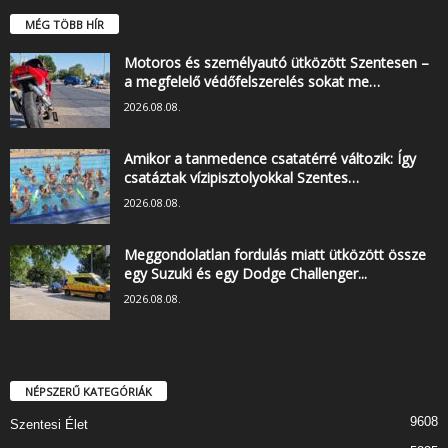
MÉG TÖBB HÍR
Motoros és személyautó ütközött Szentesen –
a megfelelő védőfelszerelés sokat me…
2026.08.08.
Amikor a tanmedence csatatérré változik: Így
csatáztak vízipisztolyokkal Szentes…
2026.08.08.
Meggondolatlan fordulás miatt ütközött össze
egy Suzuki és egy Dodge Challenger...
2026.08.08.
NÉPSZERŰ KATEGÓRIÁK
9608
Szentesi Élet