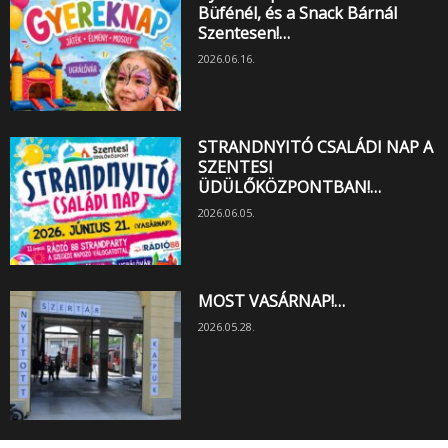
Büfénél, és a Snack Bárnál
Szentesen!…
2026.06.16.
STRANDNYITÓ CSALÁDI NAP A
SZENTESI
ÜDÜLŐKÖZPONTBAN!…
2026.06.05.
MOST VASÁRNAP!…
2026.05.28.