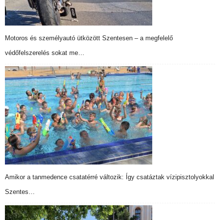
Motoros és személyautó ütközött Szentesen – a megfelelő
védőfelszerelés sokat me…
Amikor a tanmedence csatatérré változik: Így csatáztak vízipisztolyokkal
Szentes…