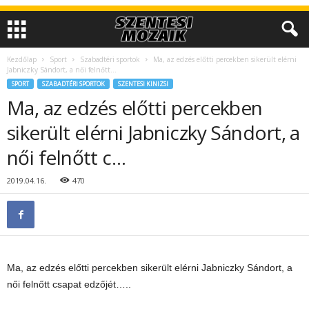
Kezdőlap
Sport
Szabadtéri sportok
Ma, az edzés előtti percekben sikerült elérni
Jabniczky Sándort, a női felnőtt...
SPORT
SZABADTÉRI SPORTOK
SZENTESI KINIZSI
Ma, az edzés előtti percekben
sikerült elérni Jabniczky Sándort, a
női felnőtt c…
2019.04.16.
470
Ma, az edzés előtti percekben sikerült elérni Jabniczky Sándort, a
női felnőtt csapat edzőjét…..