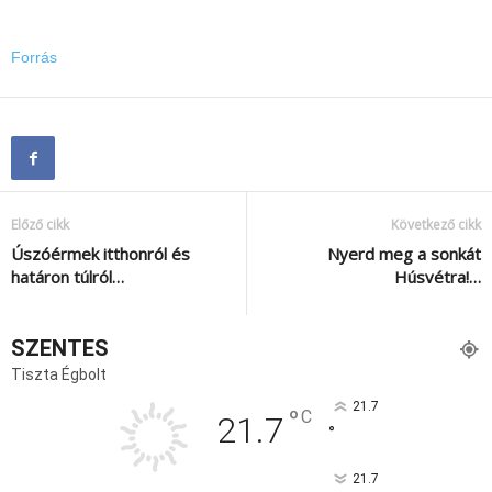
Forrás
Előző cikk
Következő cikk
Úszóérmek itthonról és
Nyerd meg a sonkát
határon túlról…
Húsvétra!…
SZENTES
Tiszta Égbolt
21.7
°
C
21.7
°
21.7