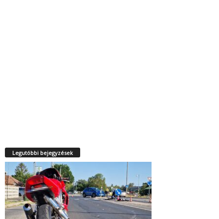
Legutóbbi bejegyzések