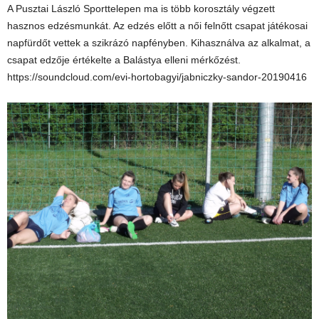
A Pusztai László Sporttelepen ma is több korosztály végzett
hasznos edzésmunkát. Az edzés előtt a női felnőtt csapat játékosai
napfürdőt vettek a szikrázó napfényben. Kihasználva az alkalmat, a
csapat edzője értékelte a Balástya elleni mérkőzést.
https://soundcloud.com/evi-hortobagyi/jabniczky-sandor-20190416