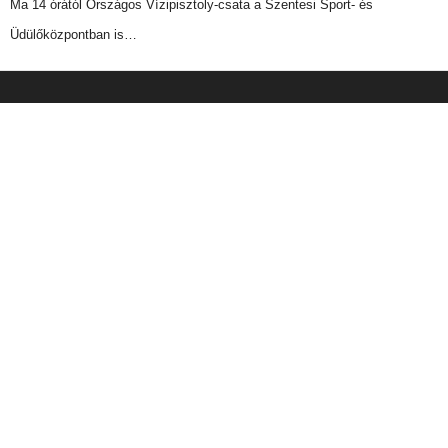
Ma 14 órától Országos Vízipisztoly-csata a Szentesi Sport- és
Üdülőközpontban is…