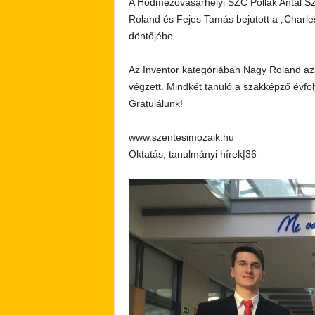
A Hódmezővásárhelyi SZC Pollák Antal S
Roland és Fejes Tamás bejutott a „Charl
döntőjébe.
Az Inventor kategóriában Nagy Roland az e
végzett. Mindkét tanuló a szakképző évf
Gratulálunk!
www.szentesimozaik.hu
Oktatás, tanulmányi hírek|36