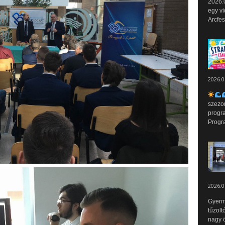
2026.0
egy vi
Arcfes
2026.0
szezo
progr
Progr
2026.0
Gyerm
tűzolt
nagy ö