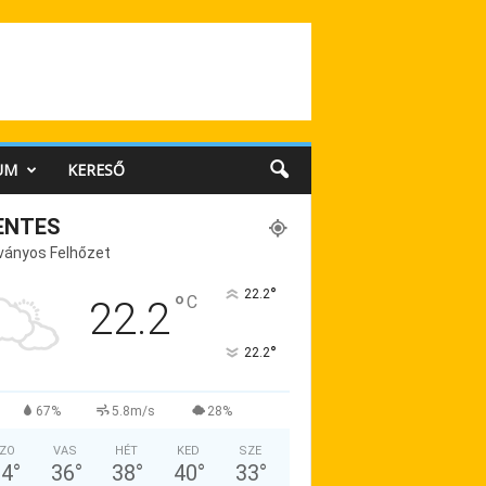
UM
KERESŐ
ENTES
ványos Felhőzet
°
22.2
°
C
22.2
°
22.2
67%
5.8m/s
28%
ZO
VAS
HÉT
KED
SZE
34
°
36
°
38
°
40
°
33
°