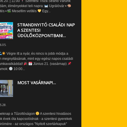
6.20. | 11:00
Szentesi Tisza Strand Várunk
dám, élményekkel teli napra:
Ugrálóvár •
tés •
Mesefilm vetítés
Egy...
STRANDNYITÓ CSALÁDI NAP
A SZENTESI
ÜDÜLŐKÖZPONTBAN!…
6.05.
Végre itt a nyár, és nincs is jobb módja a
n megnyitásának, mint egy egész napos családi
amkavalkáddal!
Június 21. (vasárnap)
amok:
10:00...
MOST VASÁRNAP!…
5.28.
eknap a Tűzoltóságon
A szentesi hivatásos
ók évek óta kapcsolódnak - a szentesi gyerekek
römére - az országos "Nyitott szertárkapuk"