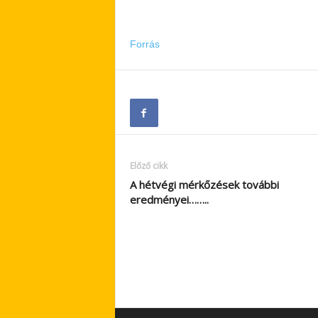
Forrás
Előző cikk
A hétvégi mérkőzések további
eredményei……..