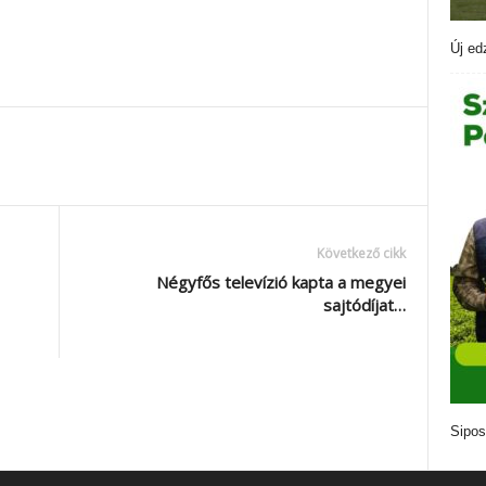
Új ed
Következő cikk
Négyfős televízió kapta a megyei
sajtódíjat…
Sipos