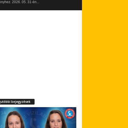
yhez. 2026. 05. 31-én...
utóbbi bejegyzések