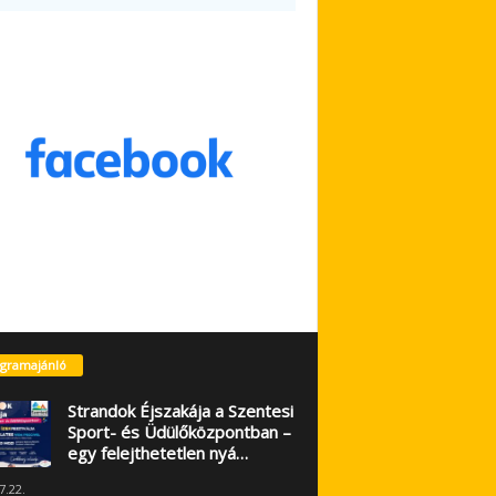
gramajánló
Strandok Éjszakája a Szentesi
Sport- és Üdülőközpontban –
egy felejthetetlen nyá…
7.22.