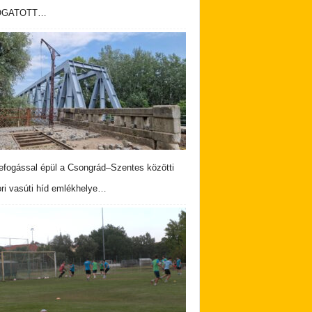
OGATOTT…
fogással épül a Csongrád–Szentes közötti
ri vasúti híd emlékhelye…