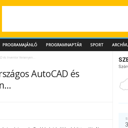
PROGRAMAJÁNLÓ
PROGRAMNAPTÁR
SPORT
ARCHÍV
AD és Inventor Versenyen…
SZ
Szór
Országos AutoCAD és
en…
S