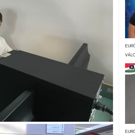
EURÓ
VÁL
EURÓ