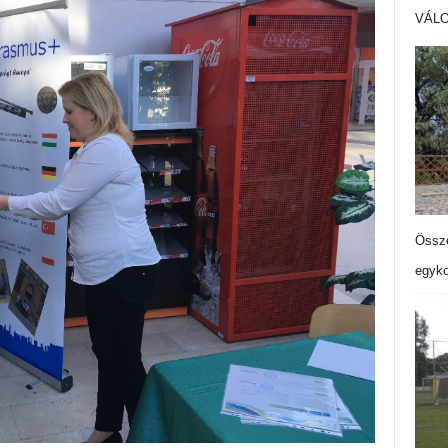
VÁL
Össze
egyko