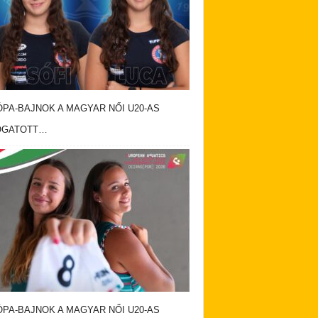
PA-BAJNOK A MAGYAR NŐI U20-AS
OGATOTT…
PA-BAJNOK A MAGYAR NŐI U20-AS