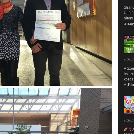
Strand
Üdülők
rátok!
a nagy
2026.0
A Sze
és sz
közös
A „Pik
2026.0
A