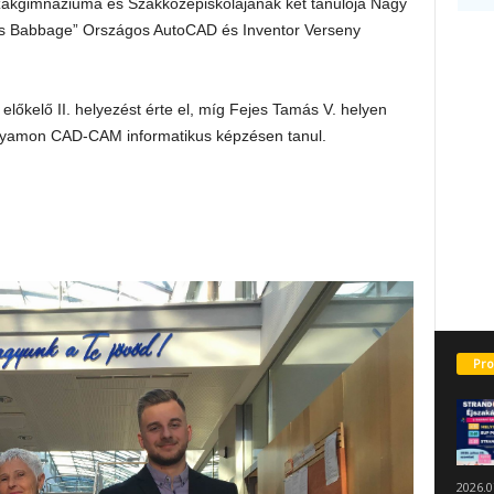
zakgimnáziuma és Szakközépiskolájának két tanulója Nagy
es Babbage” Országos AutoCAD és Inventor Verseny
lőkelő II. helyezést érte el, míg Fejes Tamás V. helyen
olyamon CAD-CAM informatikus képzésen tanul.
Pro
2026.0