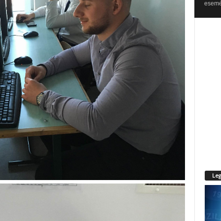
esemén
Leg