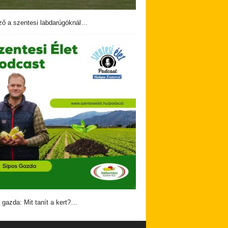
ző a szentesi labdarúgóknál…
 gazda: Mit tanít a kert?…