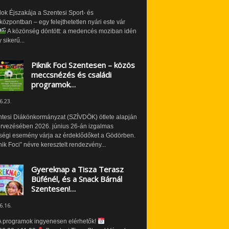
ok Éjszakája a Szentesi Sport- és
özpontban – egy felejthetetlen nyári este vár
A közönség döntött: a medencés moziban idén
 sikerű...
Piknik Foci Szentesen – közös
meccsnézés és családi
programok…
6.23.
ntesi Diákönkormányzat (SZÍVDÖK) ötlete alapján
ervezésében 2026. június 26-án izgalmas
ségi esemény várja az érdeklődőket a Gödörben.
nik Foci” névre keresztelt rendezvény...
Gyereknap a Tisza Terasz
Büfénél, és a Snack Bárnál
Szentesen!…
6.16.
 programok ingyenesen elérhetők!