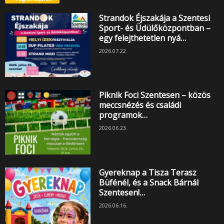
Strandok Éjszakája a Szentesi
Sport- és Üdülőközpontban –
egy felejthetetlen nyá…
2026.07.22.
Piknik Foci Szentesen – közös
meccsnézés és családi
programok…
2026.06.23.
Gyereknap a Tisza Terasz
Büfénél, és a Snack Bárnál
Szentesen!…
2026.06.16.