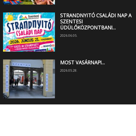
STRANDNYITÓ CSALÁDI NAP A
SZENTESI
ÜDÜLŐKÖZPONTBAN!…
2026.06.05.
MOST VASÁRNAP!…
2026.05.28.