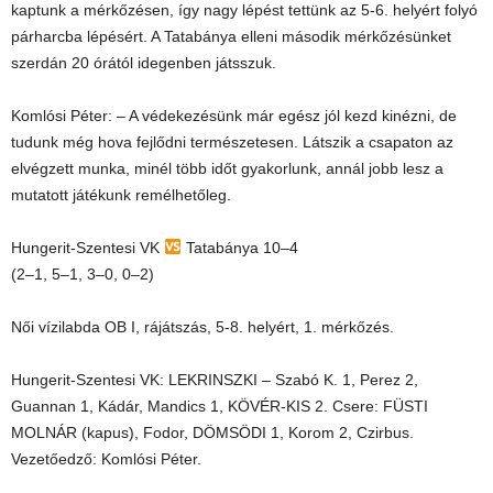
kaptunk a mérkőzésen, így nagy lépést tettünk az 5-6. helyért folyó
párharcba lépésért. A Tatabánya elleni második mérkőzésünket
szerdán 20 órától idegenben játsszuk.
Komlósi Péter: – A védekezésünk már egész jól kezd kinézni, de
tudunk még hova fejlődni természetesen. Látszik a csapaton az
elvégzett munka, minél több időt gyakorlunk, annál jobb lesz a
mutatott játékunk remélhetőleg.
Hungerit-Szentesi VK
Tatabánya 10–4
(2–1, 5–1, 3–0, 0–2)
Női vízilabda OB I, rájátszás, 5-8. helyért, 1. mérkőzés.
Hungerit-Szentesi VK: LEKRINSZKI – Szabó K. 1, Perez 2,
Guannan 1, Kádár, Mandics 1, KÖVÉR-KIS 2. Csere: FÜSTI
MOLNÁR (kapus), Fodor, DÖMSÖDI 1, Korom 2, Czirbus.
Vezetőedző: Komlósi Péter.