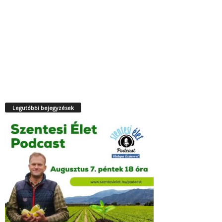
Legutóbbi bejegyzések