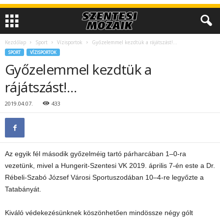
Kezdőlap
Sport
Vízisportok
Győzelemmel kezdtük a rájátszást!…
SPORT
VÍZISPORTOK
Győzelemmel kezdtük a
rájátszást!…
2019.04.07.
433
Az egyik fél második győzelméig tartó párharcában 1–0-ra
vezetünk, mivel a Hungerit-Szentesi VK 2019. április 7-én este a Dr.
Rébeli-Szabó József Városi Sportuszodában 10–4-re legyőzte a
Tatabányát.
Kiváló védekezésünknek köszönhetően mindössze négy gólt