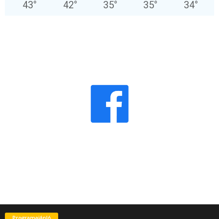
43
°
42
°
35
°
35
°
34
°
Programajánló