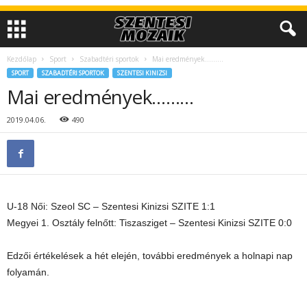
Kezdőlap
Sport
Szabadtéri sportok
Mai eredmények………
SPORT
SZABADTÉRI SPORTOK
SZENTESI KINIZSI
Mai eredmények………
2019.04.06.
490
U-18 Női: Szeol SC – Szentesi Kinizsi SZITE 1:1
Megyei 1. Osztály felnőtt: Tiszasziget – Szentesi Kinizsi SZITE 0:0
Edzői értékelések a hét elején, további eredmények a holnapi nap
folyamán.