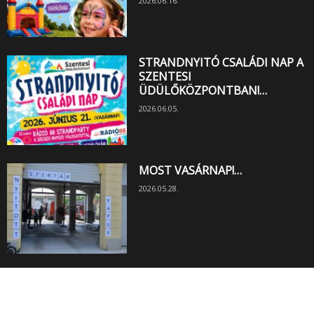
2026.06.16.
STRANDNYITÓ CSALÁDI NAP A
SZENTESI
ÜDÜLŐKÖZPONTBAN!…
2026.06.05.
MOST VASÁRNAP!…
2026.05.28.