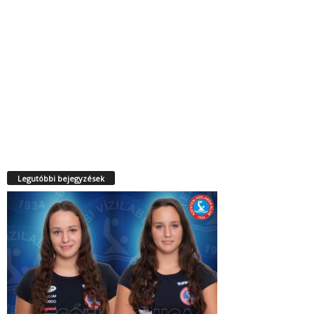
Legutóbbi bejegyzések