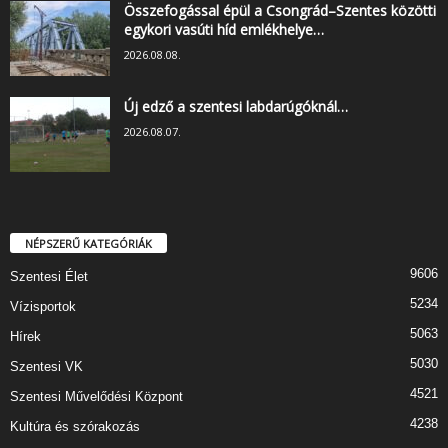
Összefogással épül a Csongrád–Szentes közötti
egykori vasúti híd emlékhelye…
2026.08.08.
Új edző a szentesi labdarúgóknál…
2026.08.07.
NÉPSZERŰ KATEGÓRIÁK
9606
Szentesi Élet
5234
Vízisportok
5063
Hírek
5030
Szentesi VK
4521
Szentesi Művelődési Központ
4238
Kultúra és szórakozás