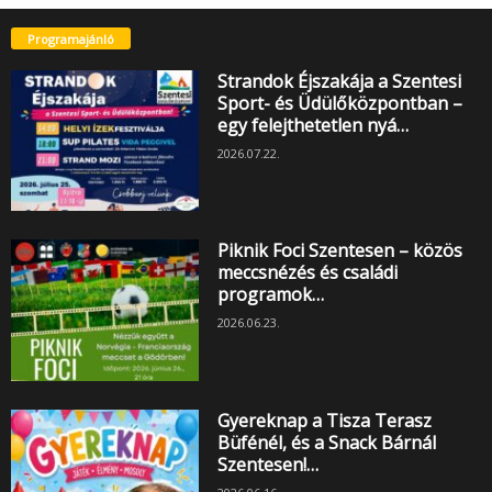
Programajánló
Strandok Éjszakája a Szentesi
Sport- és Üdülőközpontban –
egy felejthetetlen nyá…
2026.07.22.
Piknik Foci Szentesen – közös
meccsnézés és családi
programok…
2026.06.23.
Gyereknap a Tisza Terasz
Büfénél, és a Snack Bárnál
Szentesen!…