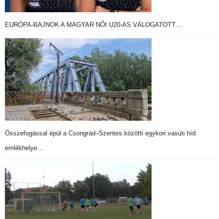
EURÓPA-BAJNOK A MAGYAR NŐI U20-AS VÁLOGATOTT…
Összefogással épül a Csongrád–Szentes közötti egykori vasúti híd
emlékhelye…