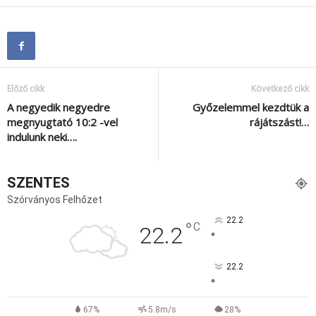
Előző cikk
Következő cikk
A negyedik negyedre
Győzelemmel kezdtük a
megnyugtató 10:2 -vel
rájátszást!…
indulunk neki….
SZENTES
Szórványos Felhőzet
22.2
°
C
22.2
°
22.2
°
67%
5.8m/s
28%