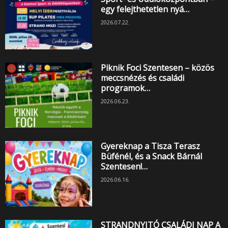
egy felejthetetlen nyá…
2026.07.22.
Piknik Foci Szentesen – közös
meccsnézés és családi
programok…
2026.06.23.
Gyereknap a Tisza Terasz
Büfénél, és a Snack Bárnál
Szentesen!…
2026.06.16.
STRANDNYITÓ CSALÁDI NAP A