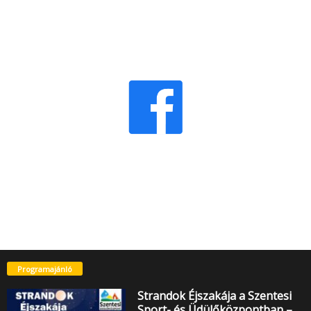
Programajánló
Strandok Éjszakája a Szentesi
Sport- és Üdülőközpontban –