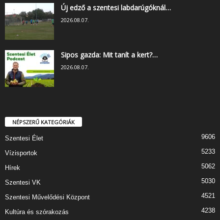
Új edző a szentesi labdarúgóknál…
2026.08.07.
Sipos gazda: Mit tanít a kert?…
2026.08.07.
NÉPSZERŰ KATEGÓRIÁK
9606
Szentesi Élet
5233
Vízisportok
5062
Hírek
5030
Szentesi VK
4521
Szentesi Művelődési Központ
4238
Kultúra és szórakozás