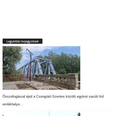
Legutóbbi bejegyzések
Összefogással épül a Csongrád–Szentes közötti egykori vasúti híd
emlékhelye…