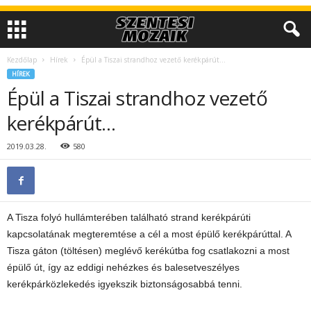
Kezdőlap
Hírek
Épül a Tiszai strandhoz vezető kerékpárút…
HÍREK
Épül a Tiszai strandhoz vezető
kerékpárút…
2019.03.28.
580
A Tisza folyó hullámterében található strand kerékpárúti
kapcsolatának megteremtése a cél a most épülő kerékpárúttal. A
Tisza gáton (töltésen) meglévő kerékútba fog csatlakozni a most
épülő út, így az eddigi nehézkes és balesetveszélyes
kerékpárközlekedés igyekszik biztonságosabbá tenni.