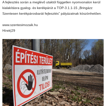
A fejlesztés során a meglévő utaktól független nyomvonalon kerül
kialakításra gyalog- és kerékpárút a TOP-3.1.1-15 „Bringázz
Szentesen kerékpárosbarát fejlesztés” pályázatnak köszönhetően.
www.szentesimozaik.hu
Hírek|29