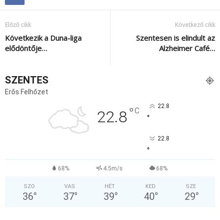
Előző cikk
Következő cikk
Következik a Duna-liga
Szentesen is elindult az
elődöntője…
Alzheimer Café…
SZENTES
Erős Felhőzet
22.8
°
C
22.8
°
22.8
°
68%
4.5m/s
68%
SZO
VAS
HÉT
KED
SZE
36
°
37
°
39
°
40
°
29
°