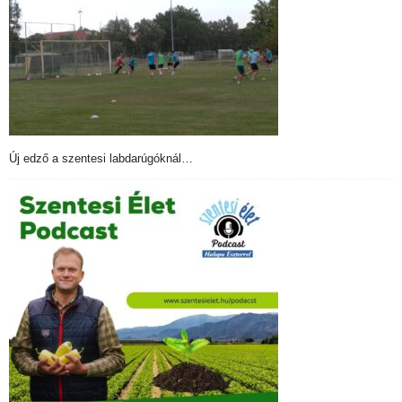
Új edző a szentesi labdarúgóknál…