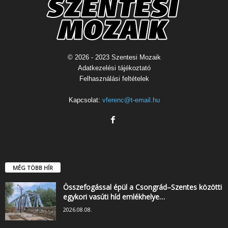
© 2026 - 2023 Szentesi Mozaik
Adatkezelési tájékoztató
Felhasználási feltételek
Kapcsolat:
vferenc@t-email.hu
MÉG TÖBB HÍR
Összefogással épül a Csongrád–Szentes közötti
egykori vasúti híd emlékhelye…
2026.08.08.