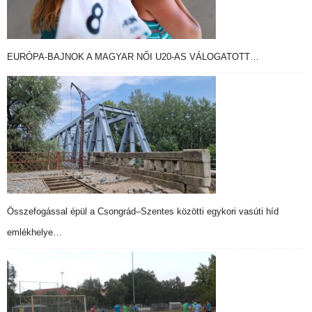
EURÓPA-BAJNOK A MAGYAR NŐI U20-AS VÁLOGATOTT…
Összefogással épül a Csongrád–Szentes közötti egykori vasúti híd
emlékhelye…