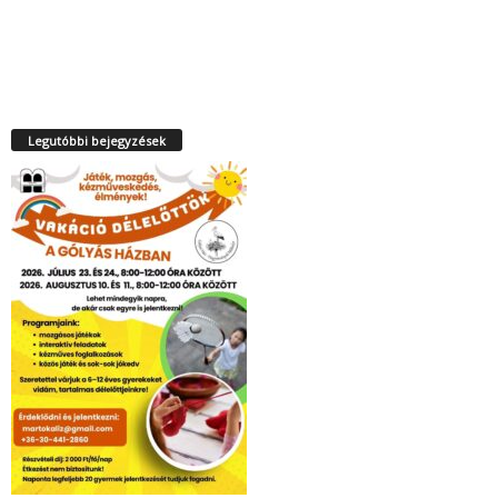
Legutóbbi bejegyzések