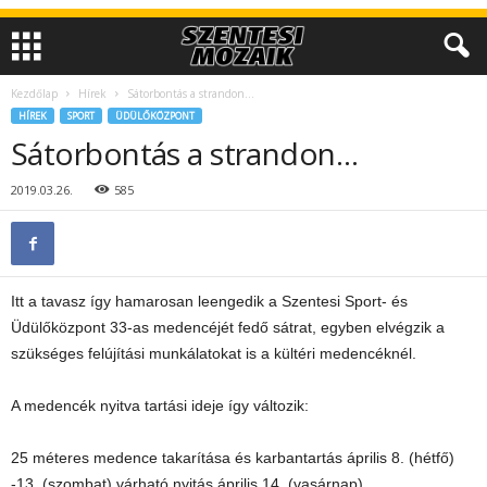
Kezdőlap
Hírek
Sátorbontás a strandon…
HÍREK
SPORT
ÜDÜLŐKÖZPONT
Sátorbontás a strandon…
2019.03.26.
585
Itt a tavasz így hamarosan leengedik a Szentesi Sport- és
Üdülőközpont 33-as medencéjét fedő sátrat, egyben elvégzik a
szükséges felújítási munkálatokat is a kültéri medencéknél.
A medencék nyitva tartási ideje így változik:
25 méteres medence takarítása és karbantartás április 8. (hétfő)
-13. (szombat) várható nyitás április 14. (vasárnap)