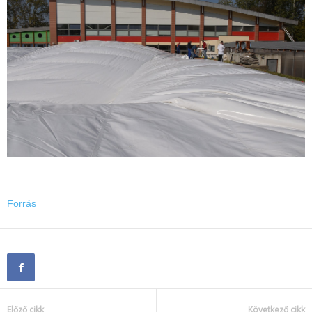
Forrás
Előző cikk
Következő cikk