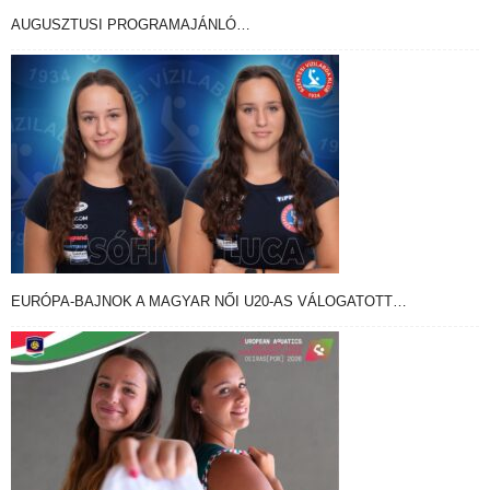
AUGUSZTUSI PROGRAMAJÁNLÓ…
EURÓPA-BAJNOK A MAGYAR NŐI U20-AS VÁLOGATOTT…