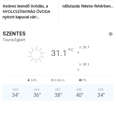
Kedves leendő óvódás, a
Időutazás fekete-fehérben…
NYOLCSZÍNVIRÁG ÓVODA
nyitott kapuval vár!…
SZENTES
Tiszta Égbolt
31.7
°
C
31.1
°
31.1
°
34%
5.8m/s
5%
SZO
VAS
HÉT
KED
SZE
34
°
36
°
38
°
40
°
34
°