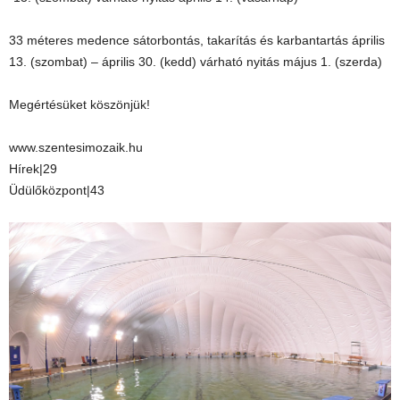
33 méteres medence sátorbontás, takarítás és karbantartás április
13. (szombat) – április 30. (kedd) várható nyitás május 1. (szerda)
Megértésüket köszönjük!
www.szentesimozaik.hu
Hírek|29
Üdülőközpont|43