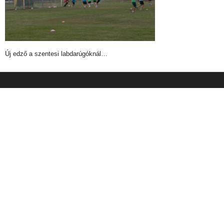
Új edző a szentesi labdarúgóknál…