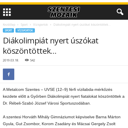
Kezdőlap
Sport
Vízisportok
Diákolimpiát nyert úszókat köszöntöttek…
SPORT
VÍZISPORTOK
Diákolimpiát nyert úszókat
köszöntöttek…
2019.03.18.
542
A Metalcom Szentes – UVSE (12–9) férfi vízilabda-mérkőzés
kezdete előtt a Győrben Diákolimpiát nyert fiatalokat köszöntöttek a
Dr. Rébeli-Szabó József Városi Sportuszodában.
A szentesi Horváth Mihály Gimnáziumot képviselve Barna Márton
Gyula, Gut Zsombor, Korom Zsadány és Mácsai Gergely Zsolt