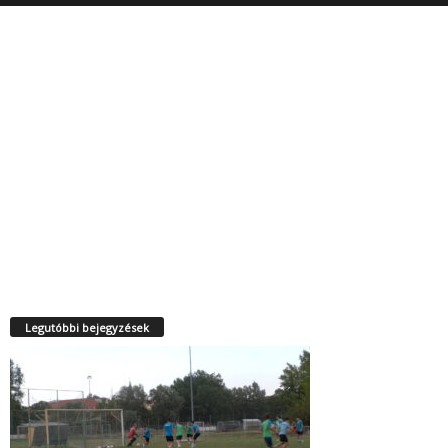
Legutóbbi bejegyzések