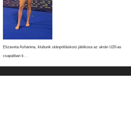
Elizaveta Ashanina, klubunk utánpótláskorú játékosa az ukrán U20-as
csapatban k…