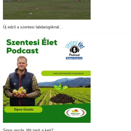
Új edző a szentesi labdarúgóknál…
Sipos gazda: Mit tanít a kert?…