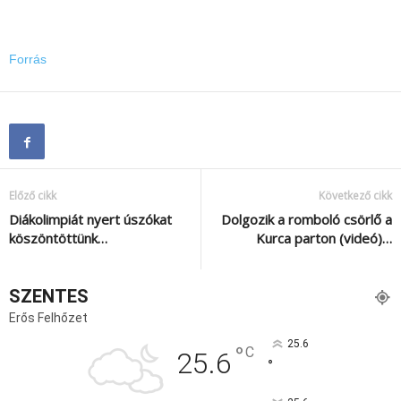
Forrás
Előző cikk
Következő cikk
Diákolimpiát nyert úszókat
Dolgozik a romboló csörlő a
köszöntöttünk…
Kurca parton (videó)…
SZENTES
Erős Felhőzet
25.6
°
C
25.6
°