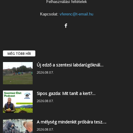
Felhasználási feltételek
Kapcsolat:
vferenc@t-email.hu
MÉG TÖBB HÍR
Új edző a szentesi labdarúgóknál…
2026.08.07.
Sipos gazda: Mit tanít a kert?…
2026.08.07.
A mélység mindenkit próbára tesz….
2026.08.07.