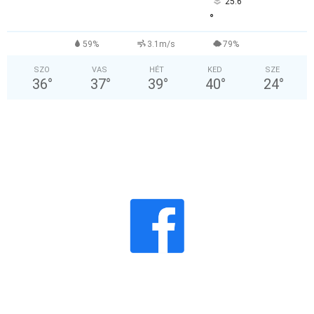
25.6
°
59%
3.1m/s
79%
SZO
VAS
HÉT
KED
SZE
36
°
37
°
39
°
40
°
24
°