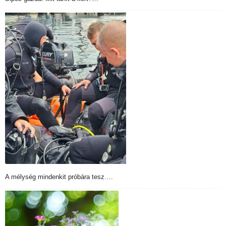
A mélység mindenkit próbára tesz….