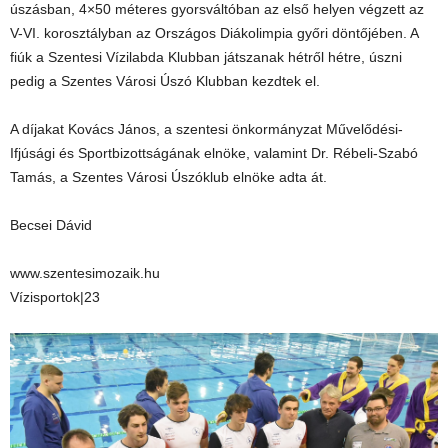
úszásban, 4×50 méteres gyorsváltóban az első helyen végzett az
V-VI. korosztályban az Országos Diákolimpia győri döntőjében. A
fiúk a Szentesi Vízilabda Klubban játszanak hétről hétre, úszni
pedig a Szentes Városi Úszó Klubban kezdtek el.
A díjakat Kovács János, a szentesi önkormányzat Művelődési-
Ifjúsági és Sportbizottságának elnöke, valamint Dr. Rébeli-Szabó
Tamás, a Szentes Városi Úszóklub elnöke adta át.
Becsei Dávid
www.szentesimozaik.hu
Vízisportok|23