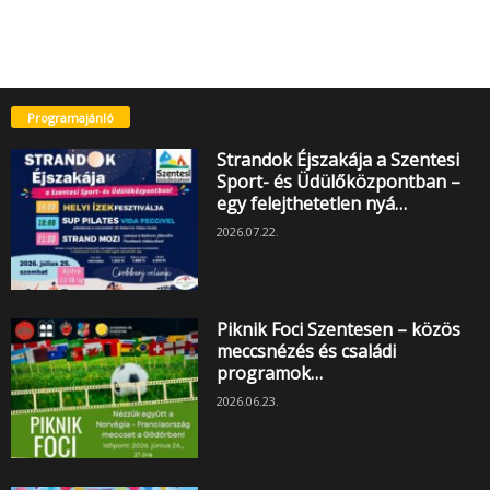
Programajánló
Strandok Éjszakája a Szentesi
Sport- és Üdülőközpontban –
egy felejthetetlen nyá…
2026.07.22.
Piknik Foci Szentesen – közös
meccsnézés és családi
programok…
2026.06.23.