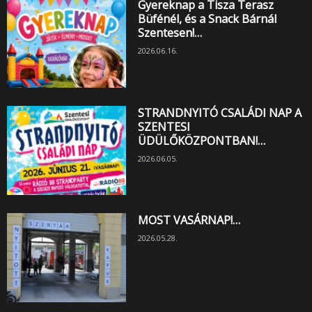
Gyereknap a Tisza Terasz
Büfénél, és a Snack Bárnál
Szentesen!…
2026.06.16.
STRANDNYITÓ CSALÁDI NAP A
SZENTESI
ÜDÜLŐKÖZPONTBAN!…
2026.06.05.
MOST VASÁRNAP!…
2026.05.28.