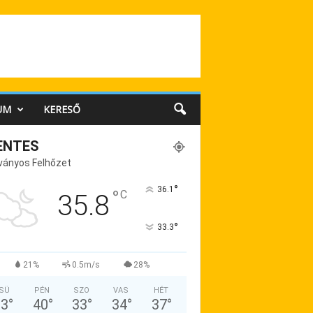
UM
KERESŐ
ENTES
ványos Felhőzet
°
36.1
°
C
35.8
°
33.3
21%
0.5m/s
28%
SÜ
PÉN
SZO
VAS
HÉT
33
°
40
°
33
°
34
°
37
°