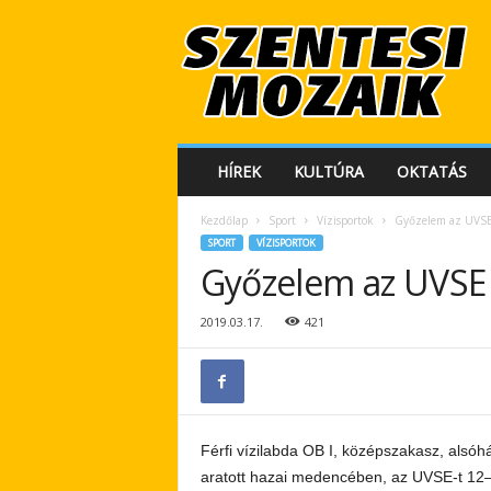
S
z
e
n
t
e
s
HÍREK
KULTÚRA
OKTATÁS
i
M
Kezdőlap
Sport
Vízisportok
Győzelem az UVSE
o
SPORT
VÍZISPORTOK
z
Győzelem az UVSE 
a
i
k
2019.03.17.
421
Férfi vízilabda OB I, középszakasz, als
aratott hazai medencében, az UVSE-t 12–9