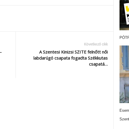
PÓTF
Következő cikk
–
A Szentesi Kinizsi SZITE felnőtt női
labdarúgó csapata fogadta Székkutas
csapatá…
Esemé
Szen