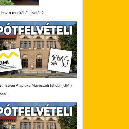
 lesz a munkából hivatás?…
eti István Alapfokú Művészeti Iskola (KIMI)
vása…