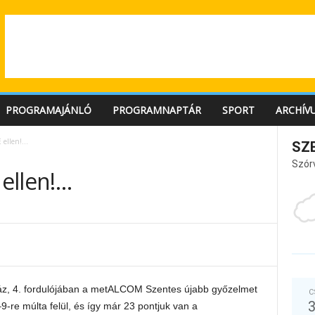
PROGRAMAJÁNLÓ
PROGRAMNAPTÁR
SPORT
ARCHÍV
 ellen!…
SZ
Szór
ellen!…
óház, 4. fordulójában a metALCOM Szentes újabb győzelmet
C
-re múlta felül, és így már 23 pontjuk van a