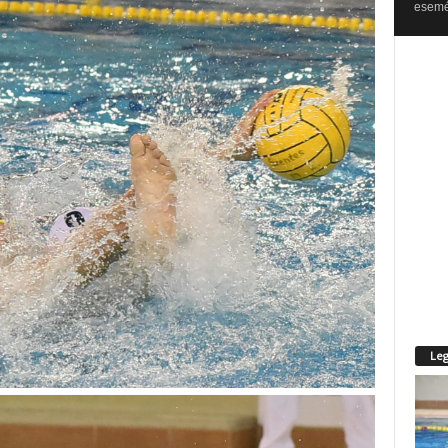
esemén
Leg