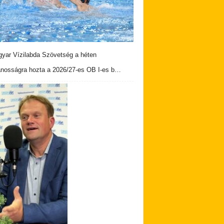
yar Vízilabda Szövetség a héten
ánosságra hozta a 2026/27-es OB I-es b…