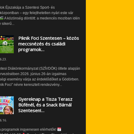
ok Éjszakája a Szentesi Sport- és
özpontban – egy felejthetetlen nyári este vár
A közönség döntött: a medencés moziban idén
 sikerű...
Piknik Foci Szentesen – közös
meccsnézés és családi
programok…
6.23.
ntesi Diákönkormányzat (SZÍVDÖK) ötlete alapján
ervezésében 2026. június 26-án izgalmas
ségi esemény várja az érdeklődőket a Gödörben.
nik Foci” névre keresztelt rendezvény...
Gyereknap a Tisza Terasz
Büfénél, és a Snack Bárnál
Szentesen!…
6.16.
 programok ingyenesen elérhetők!