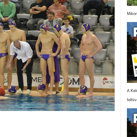
Mikor
A Kel
felhí