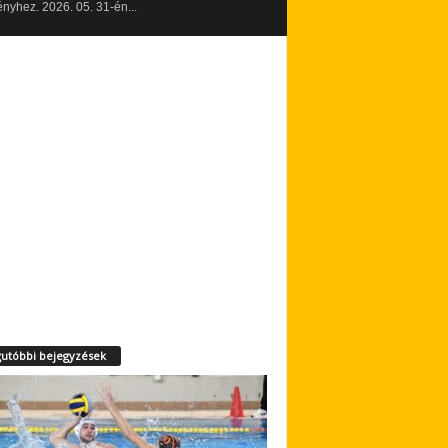
yhez. 2026. 05. 31-én...
utóbbi bejegyzések