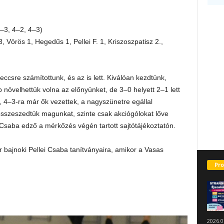
–3, 4–2, 4–3)
, Vörös 1, Hegedűs 1, Pellei F. 1, Kriszoszpatisz 2.,
csre számítottunk, és az is lett. Kiválóan kezdtünk,
növelhettük volna az előnyünket, de 3–0 helyett 2–1 lett
k, 4–3-ra már ők vezettek, a nagyszünetre egállal
szeszedtük magunkat, szinte csak akciógólokat lőve
saba edző a mérkőzés végén tartott sajtótájékoztatón.
 bajnoki Pellei Csaba tanítványaira, amikor a Vasas
Pro
2026.0