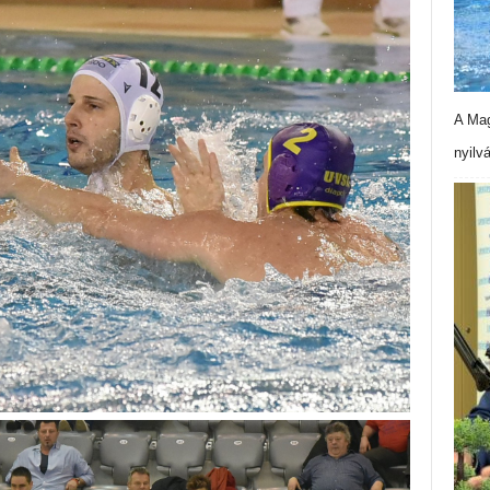
A Mag
nyilv