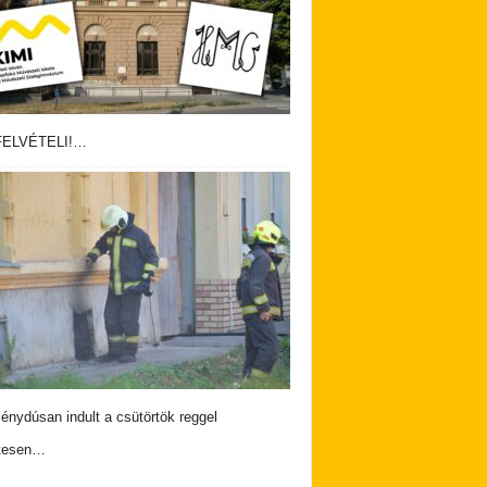
ELVÉTELI!…
nydúsan indult a csütörtök reggel
tesen…