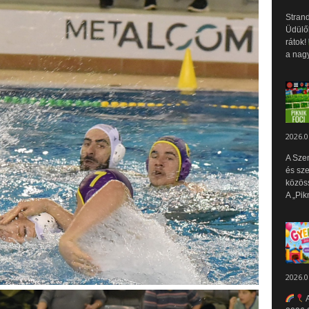
Strand
Üdülők
rátok!
a nagy
2026.0
A Sze
és sz
közös
A „Pik
2026.0
A