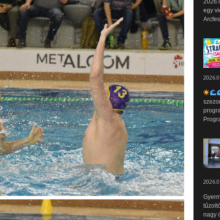
2026.0
egy vi
Arcfes
2026.0
szezo
progr
Progr
2026.0
Gyerm
tűzolt
nagy ö