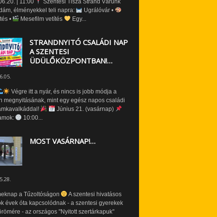
6.20. | 11:00
Szentesi Tisza Strand Várunk
dám, élményekkel teli napra:
Ugrálóvár •
tés •
Mesefilm vetítés
Egy...
STRANDNYITÓ CSALÁDI NAP
A SZENTESI
ÜDÜLŐKÖZPONTBAN!…
6.05.
Végre itt a nyár, és nincs is jobb módja a
n megnyitásának, mint egy egész napos családi
amkavalkáddal!
Június 21. (vasárnap)
amok:
10:00...
MOST VASÁRNAP!…
5.28.
eknap a Tűzoltóságon
A szentesi hivatásos
ók évek óta kapcsolódnak - a szentesi gyerekek
römére - az országos "Nyitott szertárkapuk"