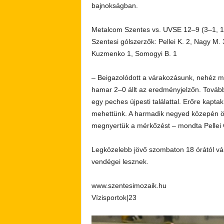
bajnokságban.
Metalcom Szentes vs. UVSE 12–9 (3–1, 1
Szentesi gólszerzők: Pellei K. 2, Nagy M. 3
Kuzmenko 1, Somogyi B. 1
– Beigazolódott a várakozásunk, nehéz mec
hamar 2–0 állt az eredményjelzőn. Tovább 
egy peches újpesti találattal. Erőre kapta
mehettünk. A harmadik negyed közepén ös
megnyertük a mérkőzést – mondta Pellei C
Legközelebb jövő szombaton 18 órától vár
vendégei lesznek.
www.szentesimozaik.hu
Vízisportok|23