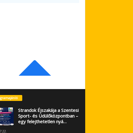
gramajánló
Strandok Éjszakája a Szentesi
Sport- és Üdülőközpontban –
egy felejthetetlen nyá…
7.22.