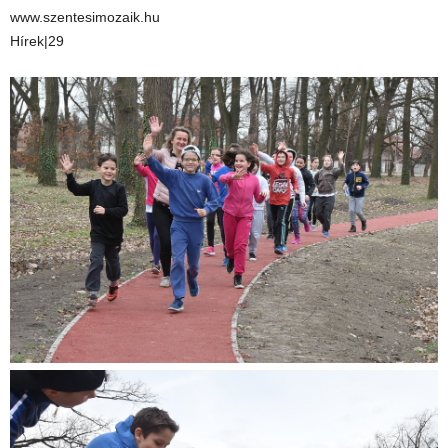
www.szentesimozaik.hu
Hírek|29