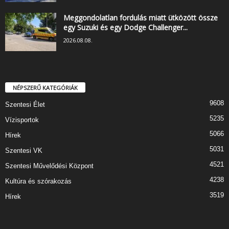
Meggondolatlan fordulás miatt ütközött össze
egy Suzuki és egy Dodge Challenger...
2026.08.08.
NÉPSZERŰ KATEGÓRIÁK
9608
Szentesi Élet
5235
Vízisportok
5066
Hírek
5031
Szentesi VK
4521
Szentesi Művelődési Központ
4238
Kultúra és szórakozás
3519
Hírek