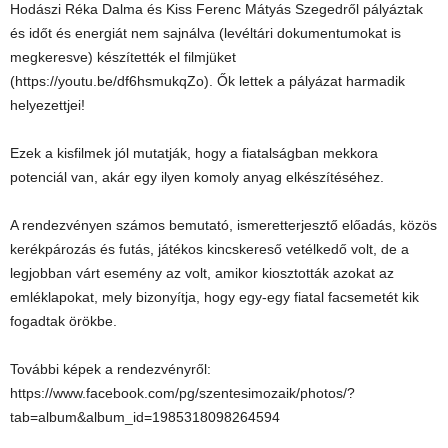
Hodászi Réka Dalma és Kiss Ferenc Mátyás Szegedről pályáztak
és időt és energiát nem sajnálva (levéltári dokumentumokat is
megkeresve) készítették el filmjüket
(https://youtu.be/df6hsmukqZo). Ők lettek a pályázat harmadik
helyezettjei!
Ezek a kisfilmek jól mutatják, hogy a fiatalságban mekkora
potenciál van, akár egy ilyen komoly anyag elkészítéséhez.
A rendezvényen számos bemutató, ismeretterjesztő előadás, közös
kerékpározás és futás, játékos kincskereső vetélkedő volt, de a
legjobban várt esemény az volt, amikor kiosztották azokat az
emléklapokat, mely bizonyítja, hogy egy-egy fiatal facsemetét kik
fogadtak örökbe.
További képek a rendezvényről:
https://www.facebook.com/pg/szentesimozaik/photos/?
tab=album&album_id=1985318098264594