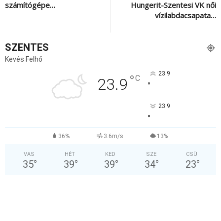
számítógépe…
Hungerit-Szentesi VK női
vízilabdacsapata…
SZENTES
Kevés Felhő
23.9
°
C
23.9
°
23.9
°
36%
3.6m/s
13%
VAS
HÉT
KED
SZE
CSÜ
35
°
39
°
39
°
34
°
23
°