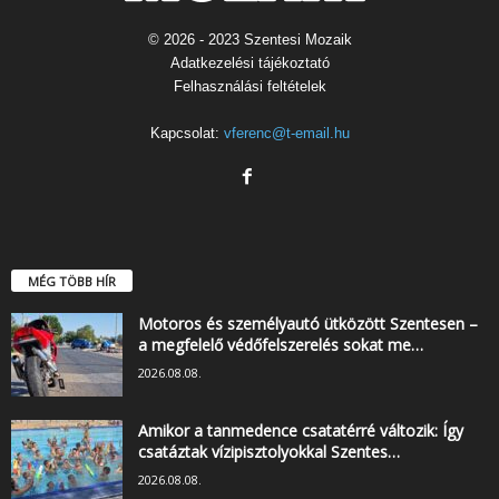
© 2026 - 2023 Szentesi Mozaik
Adatkezelési tájékoztató
Felhasználási feltételek
Kapcsolat:
vferenc@t-email.hu
MÉG TÖBB HÍR
Motoros és személyautó ütközött Szentesen –
a megfelelő védőfelszerelés sokat me…
2026.08.08.
Amikor a tanmedence csatatérré változik: Így
csatáztak vízipisztolyokkal Szentes…
2026.08.08.