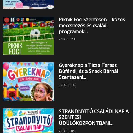
Piknik Foci Szentesen – közös
meccsnézés és családi
programok…
2026.06.23.
Gyereknap a Tisza Terasz
Büfénél, és a Snack Bárnál
Szentesen!…
2026.06.16.
STRANDNYITÓ CSALÁDI NAP A
SZENTESI
ÜDÜLŐKÖZPONTBAN!…
2026.06.05.