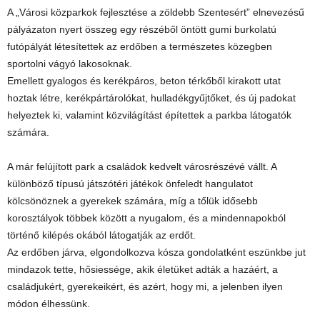
A „Városi közparkok fejlesztése a zöldebb Szentesért” elnevezésű
pályázaton nyert összeg egy részéből öntött gumi burkolatú
futópályát létesítettek az erdőben a természetes közegben
sportolni vágyó lakosoknak.
Emellett gyalogos és kerékpáros, beton térkőből kirakott utat
hoztak létre, kerékpártárolókat, hulladékgyűjtőket, és új padokat
helyeztek ki, valamint közvilágítást építettek a parkba látogatók
számára.
A már felújított park a családok kedvelt városrészévé vállt. A
különböző típusú játszótéri játékok önfeledt hangulatot
kölcsönöznek a gyerekek számára, míg a tőlük idősebb
korosztályok többek között a nyugalom, és a mindennapokból
történő kilépés okából látogatják az erdőt.
Az erdőben járva, elgondolkozva kósza gondolatként eszünkbe jut
mindazok tette, hősiessége, akik életüket adták a hazáért, a
családjukért, gyerekeikért, és azért, hogy mi, a jelenben ilyen
módon élhessünk.