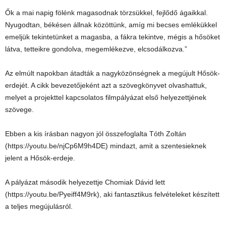
Ők a mai napig fölénk magasodnak törzsükkel, fejlődő ágaikkal.
Nyugodtan, békésen állnak közöttünk, amíg mi becses emlékükkel
emeljük tekintetünket a magasba, a fákra tekintve, mégis a hősöket
látva, tetteikre gondolva, megemlékezve, elcsodálkozva.”
Az elmúlt napokban átadták a nagyközönségnek a megújult Hősök-
erdejét. A cikk bevezetőjeként azt a szövegkönyvet olvashattuk,
melyet a projekttel kapcsolatos filmpályázat első helyezettjének
szövege.
Ebben a kis írásban nagyon jól összefoglalta Tóth Zoltán
(https://youtu.be/njCp6M9h4DE) mindazt, amit a szentesieknek
jelent a Hősök-erdeje.
A pályázat második helyezettje Chomiak Dávid lett
(https://youtu.be/Pyeiff4M9rk), aki fantasztikus felvételeket készített
a teljes megújulásról.