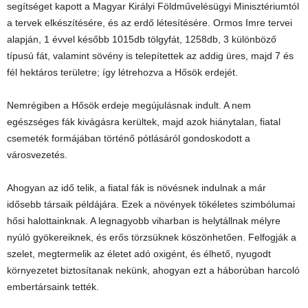
segítséget kapott a Magyar Királyi Földművelésügyi Minisztériumtól
a tervek elkészítésére, és az erdő létesítésére. Ormos Imre tervei
alapján, 1 évvel később 1015db tölgyfát, 1258db, 3 különböző
típusú fát, valamint sövény is telepítettek az addig üres, majd 7 és
fél hektáros területre; így létrehozva a Hősök erdejét.
Nemrégiben a Hősök erdeje megújulásnak indult. A nem
egészséges fák kivágásra kerültek, majd azok hiánytalan, fiatal
csemeték formájában történő pótlásáról gondoskodott a
városvezetés.
Ahogyan az idő telik, a fiatal fák is növésnek indulnak a már
idősebb társaik példájára. Ezek a növények tökéletes szimbólumai
hősi halottainknak. A legnagyobb viharban is helytállnak mélyre
nyúló gyökereiknek, és erős törzsüknek köszönhetően. Felfogják a
szelet, megtermelik az életet adó oxigént, és élhető, nyugodt
környezetet biztosítanak nekünk, ahogyan ezt a háborúban harcoló
embertársaink tették.