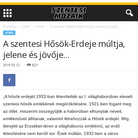
Kezdőlap
Hírek
Hírek
A szentesi Hősök-Erdeje múltja, jelene és jövője…
HÍREK
A szentesi Hősök-Erdeje múltja,
jelene és jövője…
2019.03.12.
821
„A hősök erdejét 1933-ban létesítették az I. világháborúban elesett
szentesi hősök emlékének megörökítésére. 1921-ben fogant meg
az ötlet, miszerint összegyűjtik a háborúban elhunytak neveit,
emlékművet állítanak, valamint létrehozzák a Hősök erdejét. Míg
létrejött az Erzsébet-téren a világháborús emlékmű, az erdő
létesítésére nem került sor. Évek múltán, 1932-ben a város