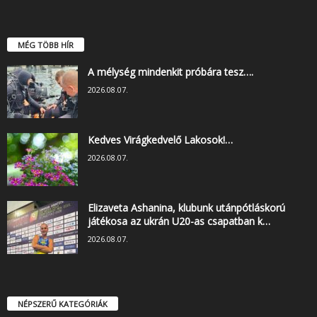
MÉG TÖBB HÍR
A mélység mindenkit próbára tesz….
2026.08.07.
Kedves Virágkedvelő Lakosok!…
2026.08.07.
Elizaveta Ashanina, klubunk utánpótláskorú
játékosa az ukrán U20-as csapatban k…
2026.08.07.
NÉPSZERŰ KATEGÓRIÁK