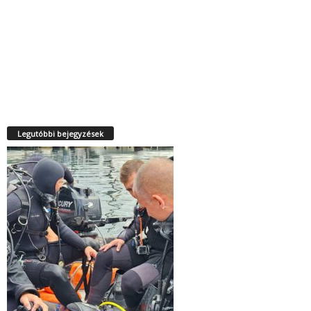
Legutóbbi bejegyzések