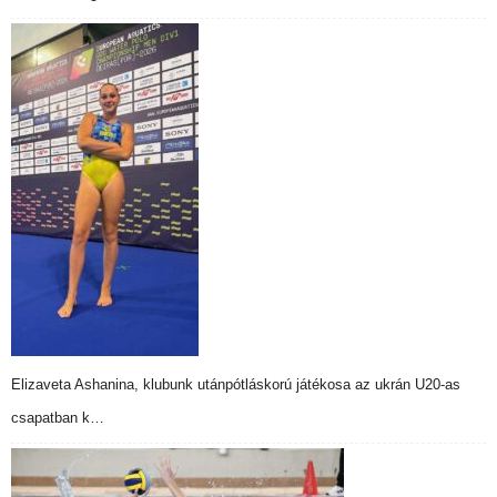
Elizaveta Ashanina, klubunk utánpótláskorú játékosa az ukrán U20-as
csapatban k…