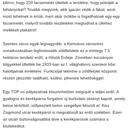
kibírni, hogy 220 facsemetét ültettek a területre, hogy pótolják a
fahiányokat? Tovább megyünk, akik igazán védik a fákat, azok
most tehetnek is értük, mert akár örökbe is fogadhatnak egy-egy
facsemetét, melyről további részleteket megtudhat a cikkhez
mellékelt plakátról!
Szentes város egyik legnagyobb, a Kertváros városrész
vonatkozásában legfontosabb zöldfelülete ez a mintegy 7,5
hektáros területű erdő, a Hősök Erdeje. Zömében kocsányos
tölgyekkel ültették be 1933-ban az I. világháború szentesi hősi
halottjainak emlékére. Funkcióját tekintve a zöldfelület központi
részén játszótér található, kiülési, pihenési lehetőséggel.
Egy TOP-os pályázatnak köszönhetően megújult a teljes erdő. A
gyalogos és kerékpáros forgalom új burkolatú sétányt kapott, amely
beton térkőből, süllyesztett beton szegéllyel készült el. Kiss
Zsigmond utcai kerékpárút is megvalósult az erdő szélében. Ezen
az utcán biztonságosabbá téve a kerékpárosok számára a
közlekedést.