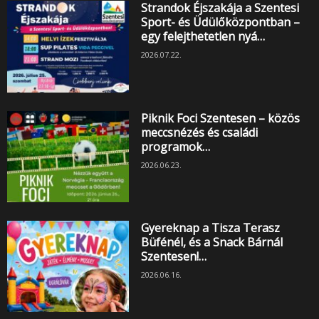
Strandok Éjszakája a Szentesi
Sport- és Üdülőközpontban –
egy felejthetetlen nyá…
2026.07.22.
Piknik Foci Szentesen – közös
meccsnézés és családi
programok…
2026.06.23.
Gyereknap a Tisza Terasz
Büfénél, és a Snack Bárnál
Szentesen!…
2026.06.16.