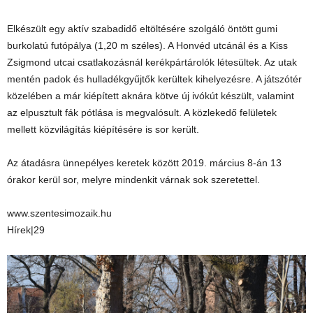
Elkészült egy aktív szabadidő eltöltésére szolgáló öntött gumi
burkolatú futópálya (1,20 m széles). A Honvéd utcánál és a Kiss
Zsigmond utcai csatlakozásnál kerékpártárolók létesültek. Az utak
mentén padok és hulladékgyűjtők kerültek kihelyezésre. A játszótér
közelében a már kiépített aknára kötve új ivókút készült, valamint
az elpusztult fák pótlása is megvalósult. A közlekedő felületek
mellett közvilágítás kiépítésére is sor került.
Az átadásra ünnepélyes keretek között 2019. március 8-án 13
órakor kerül sor, melyre mindenkit várnak sok szeretettel.
www.szentesimozaik.hu
Hírek|29