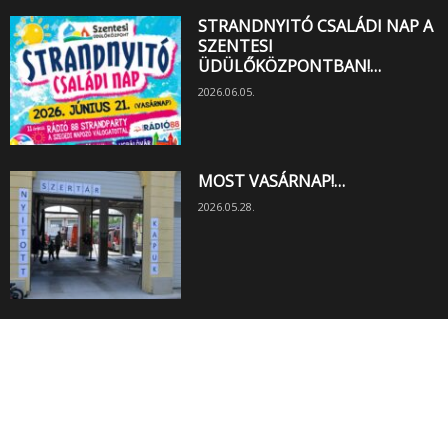
STRANDNYITÓ CSALÁDI NAP A
SZENTESI
ÜDÜLŐKÖZPONTBAN!…
2026.06.05.
MOST VASÁRNAP!…
2026.05.28.