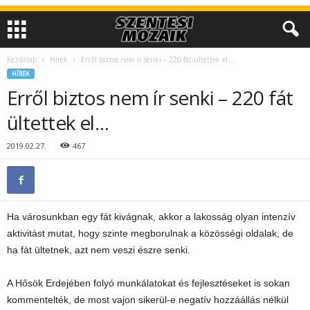
Kezdőlap
Hírek
Erről biztos nem ír senki – 220 fát ültettek el…
HÍREK
Erről biztos nem ír senki – 220 fát
ültettek el…
2019.02.27.
467
Ha városunkban egy fát kivágnak, akkor a lakosság olyan intenzív
aktivitást mutat, hogy szinte megborulnak a közösségi oldalak, de
ha fát ültetnek, azt nem veszi észre senki.
A Hősök Erdejében folyó munkálatokat és fejlesztéseket is sokan
kommentelték, de most vajon sikerül-e negatív hozzáállás nélkül