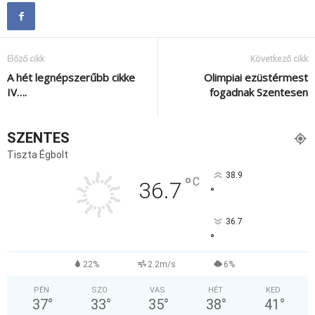
Előző cikk
Következő cikk
A hét legnépszerűbb cikke
Olimpiai ezüstérmest
IV….
fogadnak Szentesen
SZENTES
Tiszta Égbolt
38.9
°
C
36.7
°
36.7
°
22%
2.2m/s
6%
PÉN
SZO
VAS
HÉT
KED
37
°
33
°
35
°
38
°
41
°