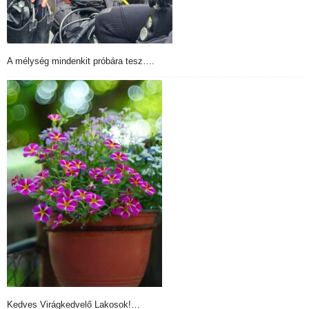
A mélység mindenkit próbára tesz….
Kedves Virágkedvelő Lakosok!…