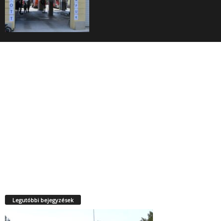
Legutóbbi bejegyzések