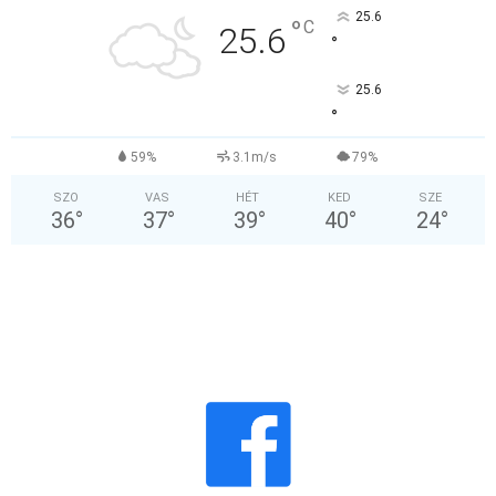
25.6
°
C
25.6
°
25.6
°
59%
3.1m/s
79%
SZO
VAS
HÉT
KED
SZE
36
°
37
°
39
°
40
°
24
°