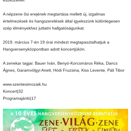
eszközeivel.
A népzene ősi erejének megtartása mellett új, izgalmas
értelmezések és hangszerelések által igyekszünk különlegesen
szép élményekhez juttatni hallgatóságunkat.
2019. március 7-én 19 órai mindezt megtapasztalhatjuk a
Hangversenyközpontban adott koncertjükön.
A zenekar tagjai: Bauer Iván, Benyó-Korcsmáros Réka, Dancs
Ágnes, Garamvölgyi Anett, Hódi Fruzsina, Kiss Levente, Páli Tibor
www.szentesimozaik.hu
Koncert|32
Programajánló|17