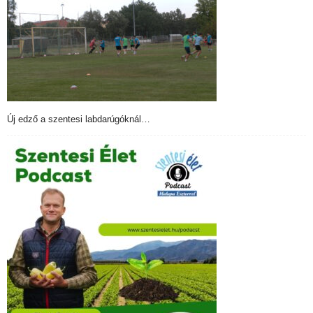
Új edző a szentesi labdarúgóknál…