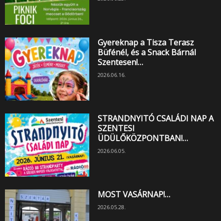
Gyereknap a Tisza Terasz
Büfénél, és a Snack Bárnál
Szentesen!…
2026.06.16.
STRANDNYITÓ CSALÁDI NAP A
SZENTESI
ÜDÜLŐKÖZPONTBAN!…
2026.06.05.
MOST VASÁRNAP!…
2026.05.28.