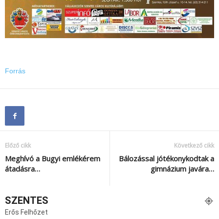
Forrás
Előző cikk
Következő cikk
Meghívó a Bugyi emlékérem
Bálozással jótékonykodtak a
átadásra…
gimnázium javára…
SZENTES
Erős Felhőzet