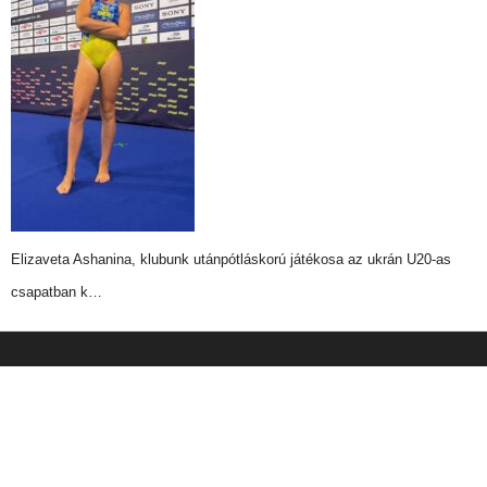
Elizaveta Ashanina, klubunk utánpótláskorú játékosa az ukrán U20-as
csapatban k…