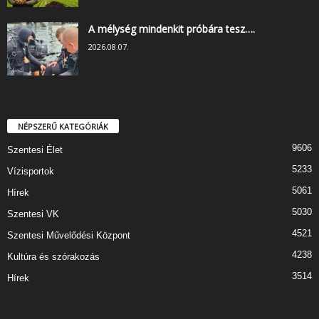
A mélység mindenkit próbára tesz….
2026.08.07.
NÉPSZERŰ KATEGÓRIÁK
9606
Szentesi Élet
5233
Vízisportok
5061
Hírek
5030
Szentesi VK
4521
Szentesi Művelődési Központ
4238
Kultúra és szórakozás
3514
Hírek