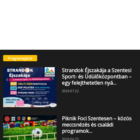
Programajánló
Strandok Éjszakája a Szentesi
Sport- és Üdülőközpontban –
egy felejthetetlen nyá…
2026.07.22.
Piknik Foci Szentesen – közös
meccsnézés és családi
programok…
2026.06.23.