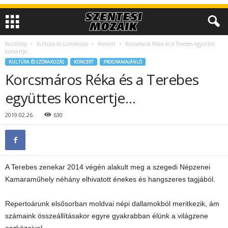
Kezdőlap
Kultúra és szórakozás
Koncert
Korcsmáros Réka és a Terebes együttes
koncertje…
KULTÚRA ÉS SZÓRAKOZÁS
KONCERT
PROGRAMAJÁNLÓ
Korcsmáros Réka és a Terebes
együttes koncertje…
2019.02.26.
630
A Terebes zenekar 2014 végén alakult meg a szegedi Népzenei
Kamaraműhely néhány elhivatott énekes és hangszeres tagjából.
Repertoárunk elsősorban moldvai népi dallamokból meritkezik, ám
számaink összeállításakor egyre gyakrabban élünk a világzene