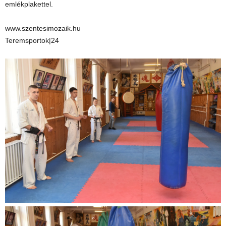
emlékplakettel.
www.szentesimozaik.hu
Teremsportok|24