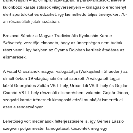
bajnokságain – az olimpiai szakágban, a para-karatésok, illetve a
különböző karate stílusok világversenyein – kimagasló eredményt
elért sportolókat és edzőiket, így kiemelkedő teljesítményükért 78-
an részesültek jutalmazásban.
Brezovai Sándor a Magyar Tradicionális Kyokushin Karate
Szövetség vezetője elmondta, hogy az ünnepségen nem tudtak
részt venni, így helyben az Oyama Dojoban kerültek átadásra az
elismerések.
A Fiatal Oroszlánok magyar válogatottja (Wakajshishi Shuudan) az
elmúlt évben 19 világbajnoki érmet szerzett. A válogatott tagjai
közül Georgiádes Zoltán VB I. hely, Urbán Lili VB II. hely és Gojdár
Csanád VB III. hely részesült elismerésben, valamint Gojdár János,
szegvári karate trénernek kimagasló edzői munkáját ismerték el
ezen a rendezvényen.
Lehetőség volt mecénások felterjesztésére is, így Gémes László
szegvári polgármester támogatását köszönték meg egy