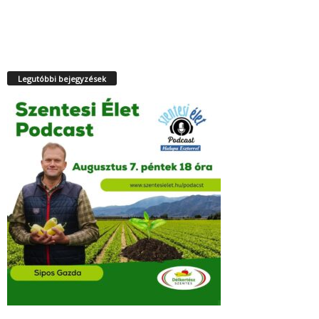
Legutóbbi bejegyzések