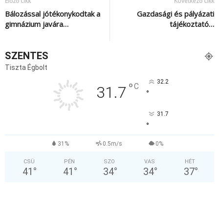
Előző cikk
Következő cikk
Bálozással jótékonykodtak a
Gazdasági és pályázati
gimnázium javára…
tájékoztató…
SZENTES
Tiszta Égbolt
32.2
°
C
31.7
°
31.7
°
31%
0.5m/s
0%
CSÜ
PÉN
SZO
VAS
HÉT
41
°
41
°
34
°
34
°
37
°