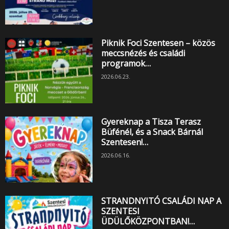
Piknik Foci Szentesen – közös
meccsnézés és családi
programok…
2026.06.23.
Gyereknap a Tisza Terasz
Büfénél, és a Snack Bárnál
Szentesen!…
2026.06.16.
STRANDNYITÓ CSALÁDI NAP A
SZENTESI
ÜDÜLŐKÖZPONTBAN!…