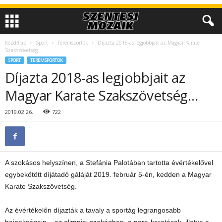
Kezdőlap
Sport
Teremsportok
Díjazta 2018-as legjobbjait az Magyar Karate
Szakszövetség…
SPORT
TEREMSPORTOK
Díjazta 2018-as legjobbjait az
Magyar Karate Szakszövetség…
2019.02.26.
722
A szokásos helyszínen, a Stefánia Palotában tartotta évértékelővel
egybekötött díjátadó gáláját 2019. február 5-én, kedden a Magyar
Karate Szakszövetség.
Az évértékelőn díjazták a tavaly a sportág legrangosabb