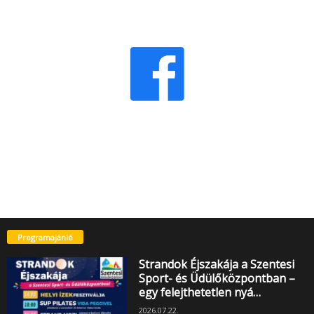
Programajánló
Strandok Éjszakája a Szentesi
Sport- és Üdülőközpontban –
egy felejthetetlen nyá…
2026.07.22.