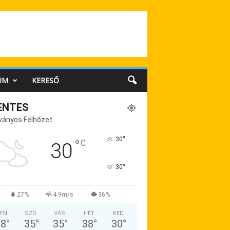
UM
KERESŐ
ENTES
ványos Felhőzet
°
30
°
C
30
°
30
27%
4.9m/s
36%
ÉN
SZO
VAS
HÉT
KED
38
°
35
°
35
°
38
°
30
°