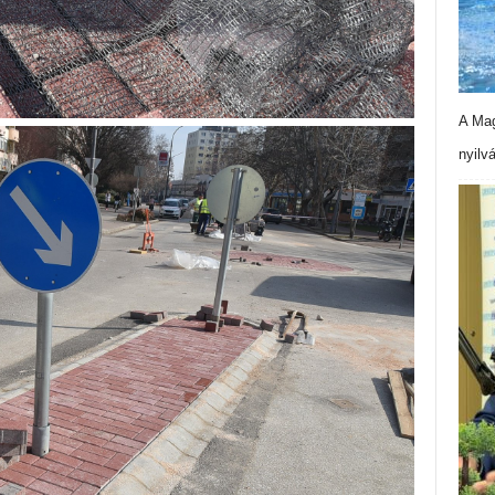
A Mag
nyilv