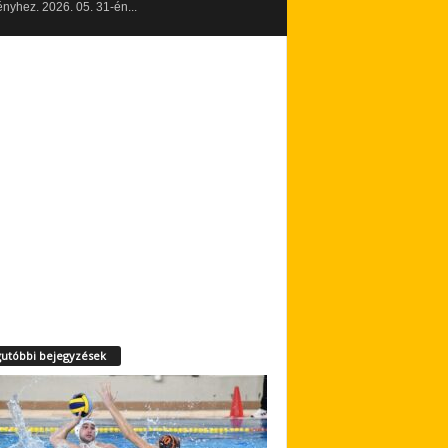
yhez. 2026. 05. 31-én...
utóbbi bejegyzések