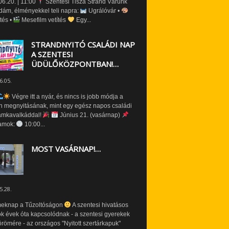
6.20. | 11:00
Szentesi Tisza Strand Várunk
dám, élményekkel teli napra:
Ugrálóvár •
tés •
Mesefilm vetítés
Egy...
STRANDNYITÓ CSALÁDI NAP
A SZENTESI
ÜDÜLŐKÖZPONTBAN!…
6.05.
Végre itt a nyár, és nincs is jobb módja a
n megnyitásának, mint egy egész napos családi
amkavalkáddal!
Június 21. (vasárnap)
amok:
10:00...
MOST VASÁRNAP!…
5.28.
eknap a Tűzoltóságon
A szentesi hivatásos
ók évek óta kapcsolódnak - a szentesi gyerekek
römére - az országos "Nyitott szertárkapuk"