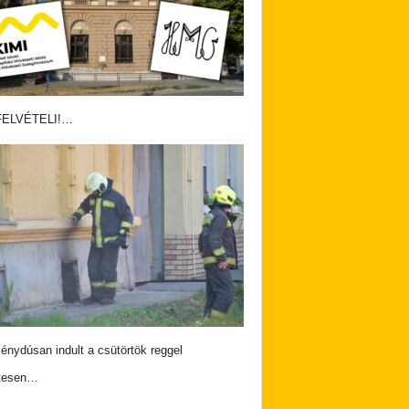
ELVÉTELI!…
nydúsan indult a csütörtök reggel
tesen…