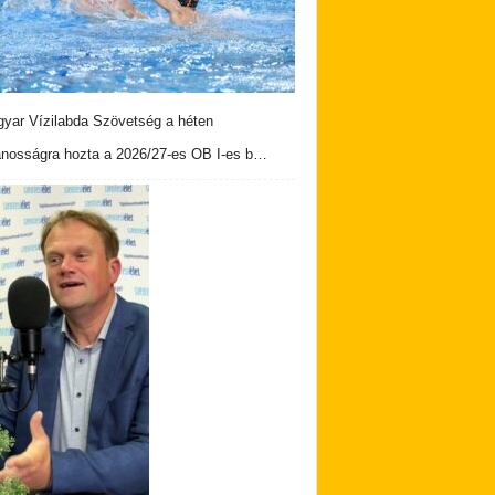
yar Vízilabda Szövetség a héten
ánosságra hozta a 2026/27-es OB I-es b…