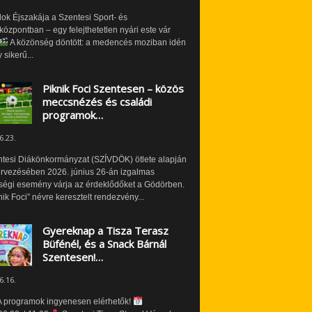
ok Éjszakája a Szentesi Sport- és
özpontban – egy felejthetetlen nyári este vár
A közönség döntött: a medencés moziban idén
 sikerű...
Piknik Foci Szentesen – közös
meccsnézés és családi
programok…
6.23.
ntesi Diákönkormányzat (SZÍVDÖK) ötlete alapján
ervezésében 2026. június 26-án izgalmas
ségi esemény várja az érdeklődőket a Gödörben.
nik Foci” névre keresztelt rendezvény...
Gyereknap a Tisza Terasz
Büfénél, és a Snack Bárnál
Szentesen!…
6.16.
 programok ingyenesen elérhetők!