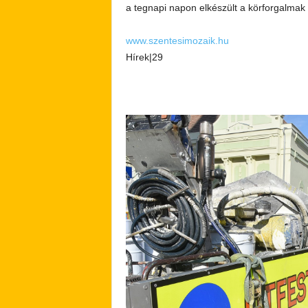
a tegnapi napon elkészült a körforgalmak ú
www.szentesimozaik.hu
Hírek|29