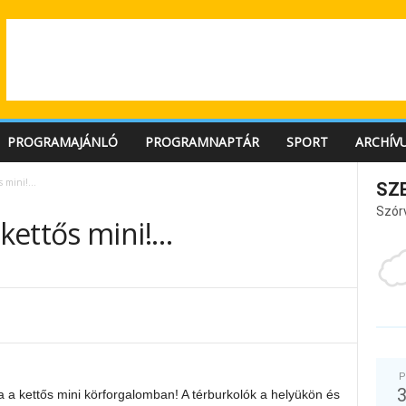
PROGRAMAJÁNLÓ
PROGRAMNAPTÁR
SPORT
ARCHÍV
s mini!…
SZ
Szór
kettős mini!…
P
 a kettős mini körforgalomban! A térburkolók a helyükön és