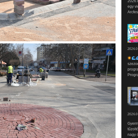
2026.0
egy vi
Arcfes
2026.0
szezo
progr
Progr
2026.0
Gyerm
tűzolt
nagy ö