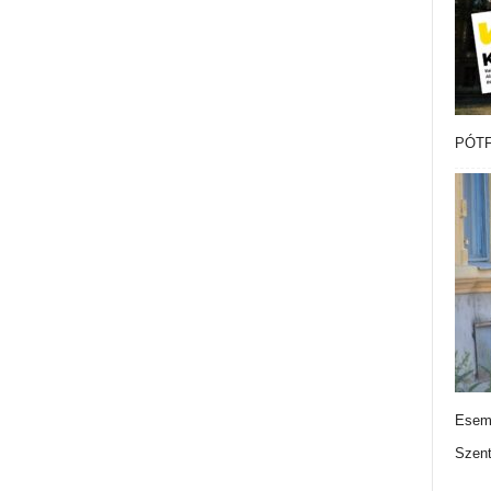
PÓTF
Esemé
Szen