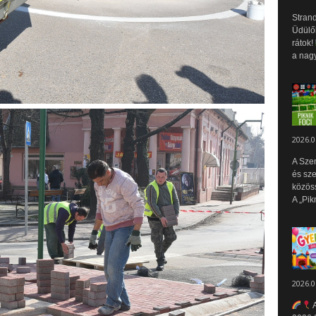
Strand
Üdülők
rátok!
a nagy
2026.0
A Sze
és sz
közös
A „Pik
2026.0
A