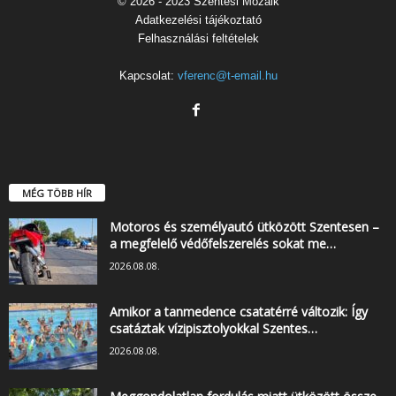
© 2026 - 2023 Szentesi Mozaik
Adatkezelési tájékoztató
Felhasználási feltételek
Kapcsolat:
vferenc@t-email.hu
MÉG TÖBB HÍR
Motoros és személyautó ütközött Szentesen –
a megfelelő védőfelszerelés sokat me…
2026.08.08.
Amikor a tanmedence csatatérré változik: Így
csatáztak vízipisztolyokkal Szentes…
2026.08.08.