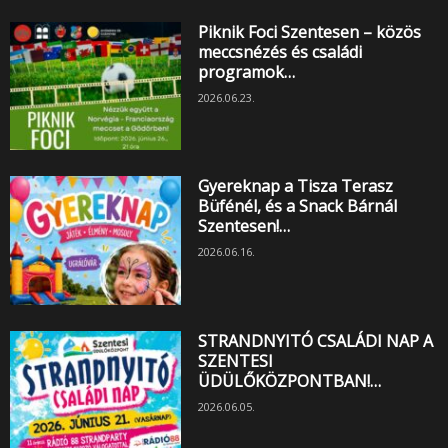
Piknik Foci Szentesen – közös
meccsnézés és családi
programok…
2026.06.23.
Gyereknap a Tisza Terasz
Büfénél, és a Snack Bárnál
Szentesen!…
2026.06.16.
STRANDNYITÓ CSALÁDI NAP A
SZENTESI
ÜDÜLŐKÖZPONTBAN!…
2026.06.05.