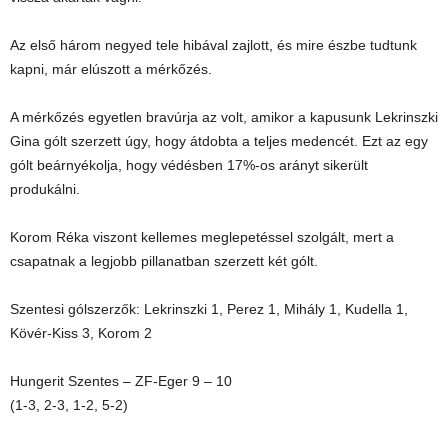
Az első három negyed tele hibával zajlott, és mire észbe tudtunk
kapni, már elúszott a mérkőzés.
A mérkőzés egyetlen bravúrja az volt, amikor a kapusunk Lekrinszki
Gina gólt szerzett úgy, hogy átdobta a teljes medencét. Ezt az egy
gólt beárnyékolja, hogy védésben 17%-os arányt sikerült
produkálni.
Korom Réka viszont kellemes meglepetéssel szolgált, mert a
csapatnak a legjobb pillanatban szerzett két gólt.
Szentesi gólszerzők: Lekrinszki 1, Perez 1, Mihály 1, Kudella 1,
Kövér-Kiss 3, Korom 2
Hungerit Szentes – ZF-Eger 9 – 10
(1-3, 2-3, 1-2, 5-2)