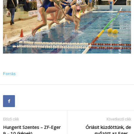
Forrás
Előző cikk
Következő cikk
Hungerit Szentes – ZF-Eger
Óriásit küzdöttünk, de
9 – 10 (képek)…
győzött az Eger…