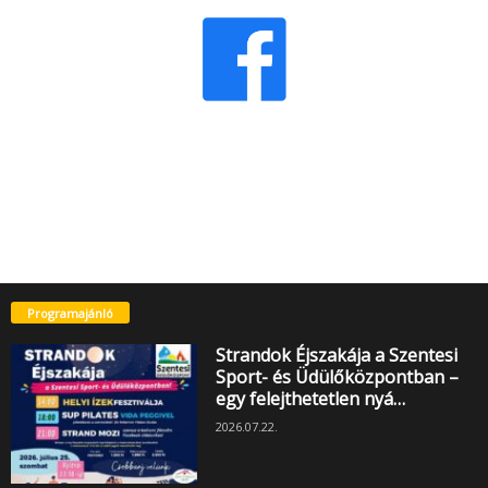
Programajánló
Strandok Éjszakája a Szentesi
Sport- és Üdülőközpontban –
egy felejthetetlen nyá…
2026.07.22.