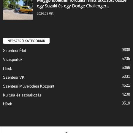
Meggondolatlan fordulás miatt ütközött össze
egy Suzuki és egy Dodge Challenger...
2026.08.08.
NÉPSZERŰ KATEGÓRIÁK
9608
Szentesi Élet
5235
Vízisportok
5066
Hírek
5031
Szentesi VK
4521
Szentesi Művelődési Központ
4238
Kultúra és szórakozás
3519
Hírek