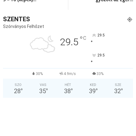
SZENTES
Szórványos Felhőzet
29.5
°
C
29.5
°
29.5
°
30%
4.9m/s
33%
SZO
VAS
HÉT
KED
SZE
28
°
35
°
38
°
39
°
32
°