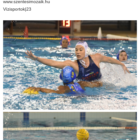
www.szentesimozaik.hu
Vízisportok|23