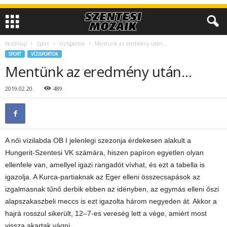
Kezdőlap
Sport
Vízisportok
Mentünk az eredmény után…
SPORT
VÍZISPORTOK
Mentünk az eredmény után…
2019.02.20.
489
A női vízilabda OB I jelenlegi szezonja érdekesen alakult a
Hungerit-Szentesi VK számára, hiszen papíron egyetlen olyan
ellenfele van, amellyel igazi rangadót vívhat, és ezt a tabella is
igazolja. A Kurca-partiaknak az Eger elleni összecsapások az
izgalmasnak tűnő derbik ebben az idényben, az egymás elleni őszi
alapszakaszbeli meccs is ezt igazolta három negyeden át. Akkor a
hajrá rosszul sikerült, 12–7-es vereség lett a vége, amiért most
vissza akartak vágni.