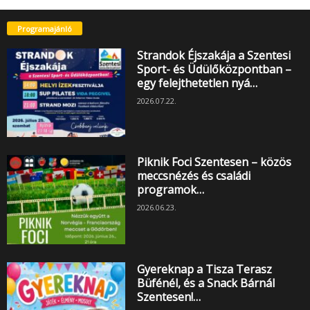
Programajánló
Strandok Éjszakája a Szentesi
Sport- és Üdülőközpontban –
egy felejthetetlen nyá…
2026.07.22.
Piknik Foci Szentesen – közös
meccsnézés és családi
programok…
2026.06.23.
Gyereknap a Tisza Terasz
Büfénél, és a Snack Bárnál
Szentesen!…