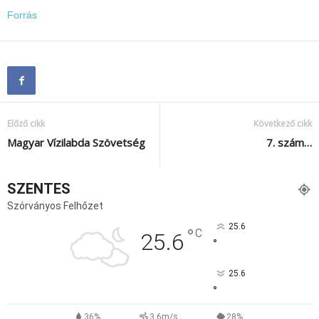
Forrás
Előző cikk
Következő cikk
Magyar Vízilabda Szövetség
7. szám…
SZENTES
Szórványos Felhőzet
25.6
°
C
25.6
°
25.6
°
36%
3.6m/s
28%