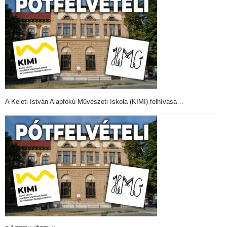
A Keleti István Alapfokú Művészeti Iskola (KIMI) felhívása…