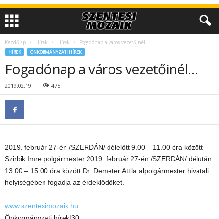
Kezdőlap
Hírek
Hírek
Fogadónap a város vezetőinél…
HÍREK
ÖNKORMÁNYZATI HÍREK
Fogadónap a város vezetőinél…
2019.02.19.
475
2019. február 27-én /SZERDÁN/ délelőtt 9.00 – 11.00 óra között
Szirbik Imre polgármester 2019. február 27-én /SZERDÁN/ délután
13.00 – 15.00 óra között Dr. Demeter Attila alpolgármester hivatali
helyiségében fogadja az érdeklődőket.
www.szentesimozaik.hu
Önkormányzati hírek|30