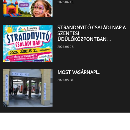
2026.06.16.
STRANDNYITÓ CSALÁDI NAP A
SZENTESI
ÜDÜLŐKÖZPONTBAN!…
2026.06.05.
MOST VASÁRNAP!…
2026.05.28.