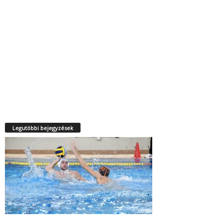
Legutóbbi bejegyzések