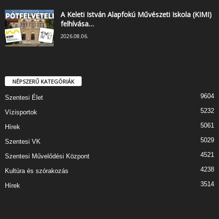
A Keleti István Alapfokú Művészeti Iskola (KIMI)
felhívása…
2026.08.06.
NÉPSZERŰ KATEGÓRIÁK
9604
Szentesi Élet
5232
Vízisportok
5061
Hírek
5029
Szentesi VK
4521
Szentesi Művelődési Központ
4238
Kultúra és szórakozás
3514
Hírek