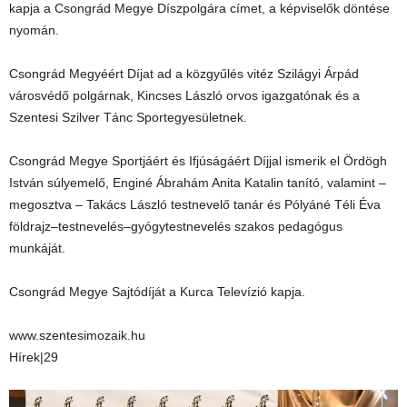
kapja a Csongrád Megye Díszpolgára címet, a képviselők döntése
nyomán.
Csongrád Megyéért Díjat ad a közgyűlés vitéz Szilágyi Árpád
városvédő polgárnak, Kincses László orvos igazgatónak és a
Szentesi Szilver Tánc Sportegyesületnek.
Csongrád Megye Sportjáért és Ifjúságáért Díjjal ismerik el Ördögh
István súlyemelő, Enginé Ábrahám Anita Katalin tanító, valamint –
megosztva – Takács László testnevelő tanár és Pólyáné Téli Éva
földrajz–testnevelés–gyógytestnevelés szakos pedagógus
munkáját.
Csongrád Megye Sajtódíját a Kurca Televízió kapja.
www.szentesimozaik.hu
Hírek|29