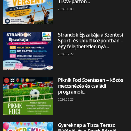
Tisza-parton…
2026.08.09.
Strandok Éjszakája a Szentesi
Sport- és Üdülőközpontban –
egy felejthetetlen nyá…
2026.07.22.
Piknik Foci Szentesen – közös
meccsnézés és családi
programok…
2026.06.23.
Gyereknap a Tisza Terasz