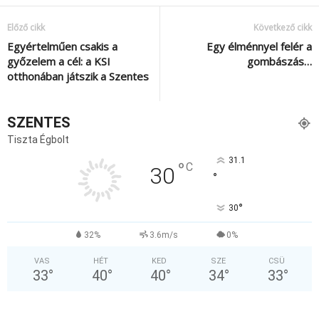
Előző cikk
Következő cikk
Egyértelműen csakis a
Egy élménnyel felér a
győzelem a cél: a KSI
gombászás…
otthonában játszik a Szentes
SZENTES
Tiszta Égbolt
31.1
°
C
30
°
°
30
32%
3.6m/s
0%
VAS
HÉT
KED
SZE
CSÜ
33
°
40
°
40
°
34
°
33
°