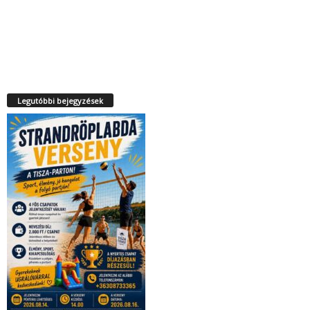
Legutóbbi bejegyzések