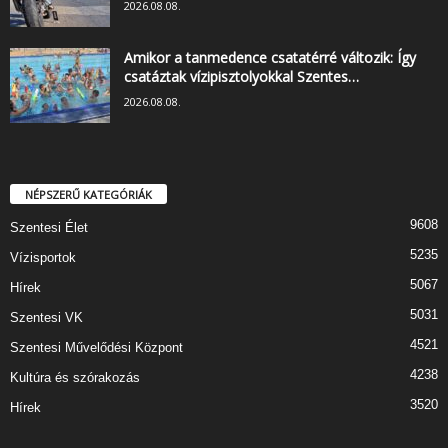
2026.08.08.
Amikor a tanmedence csatatérré változik: Így
csatáztak vízipisztolyokkal Szentes…
2026.08.08.
NÉPSZERŰ KATEGÓRIÁK
9608
Szentesi Élet
5235
Vízisportok
5067
Hírek
5031
Szentesi VK
4521
Szentesi Művelődési Központ
4238
Kultúra és szórakozás
3520
Hírek