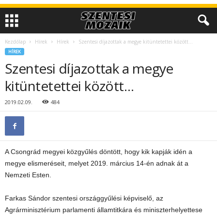
Kezdőlap
Hírek
Hírek
Szentesi díjazottak a megye kitüntetettei között…
HÍREK
Szentesi díjazottak a megye
kitüntetettei között…
2019.02.09.
484
A Csongrád megyei közgyűlés döntött, hogy kik kapják idén a
megye elismeréseit, melyet 2019. március 14-én adnak át a
Nemzeti Esten.
Farkas Sándor szentesi országgyűlési képviselő, az
Agrárminisztérium parlamenti államtitkára és miniszterhelyettese