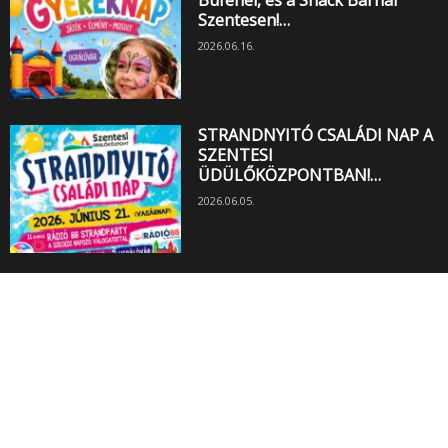
Büfénél, és a Snack Bárnál
Szentesen!…
2026.06.16.
STRANDNYITÓ CSALÁDI NAP A
SZENTESI
ÜDÜLŐKÖZPONTBAN!…
2026.06.05.