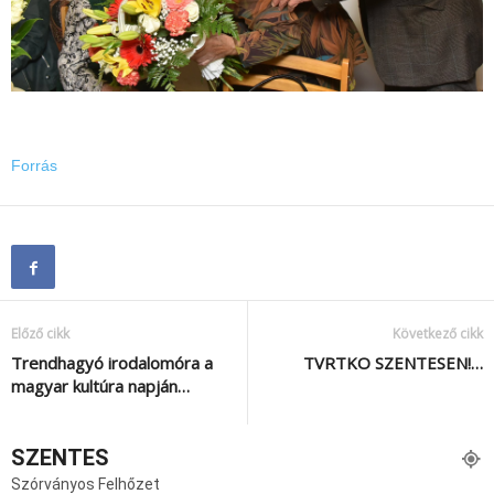
Forrás
Előző cikk
Következő cikk
Trendhagyó irodalomóra a
TVRTKO SZENTESEN!…
magyar kultúra napján…
SZENTES
Szórványos Felhőzet