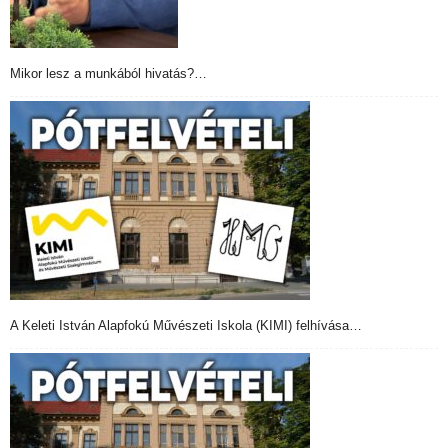
Mikor lesz a munkából hivatás?…
A Keleti István Alapfokú Művészeti Iskola (KIMI) felhívása…