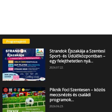
Programajánló
Strandok Éjszakája a Szentesi
Sport- és Üdülőközpontban –
egy felejthetetlen nyá…
2026.07.22.
Piknik Foci Szentesen – közös
meccsnézés és családi
programok…
2026.06.23.