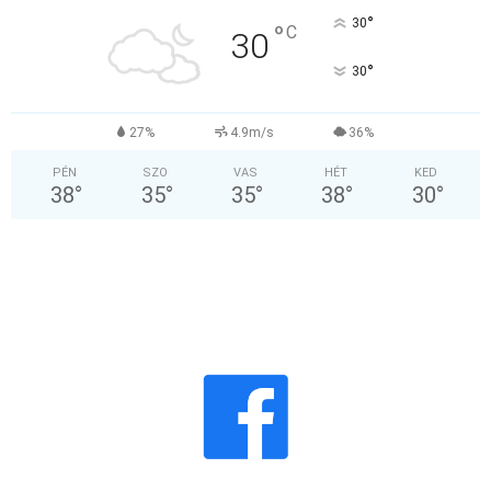
°
30
°
C
30
°
30
27%
4.9m/s
36%
PÉN
SZO
VAS
HÉT
KED
38
°
35
°
35
°
38
°
30
°