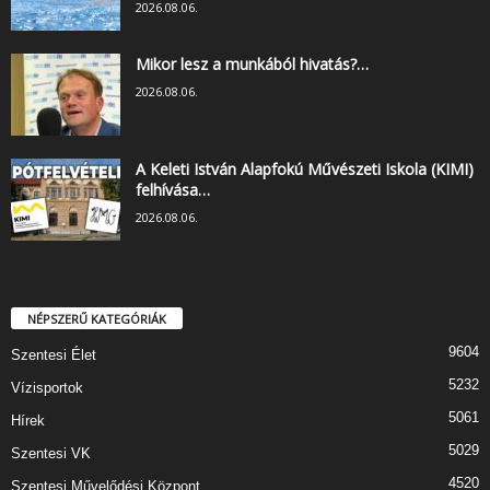
2026.08.06.
Mikor lesz a munkából hivatás?…
2026.08.06.
A Keleti István Alapfokú Művészeti Iskola (KIMI)
felhívása…
2026.08.06.
NÉPSZERŰ KATEGÓRIÁK
9604
Szentesi Élet
5232
Vízisportok
5061
Hírek
5029
Szentesi VK
4520
Szentesi Művelődési Központ