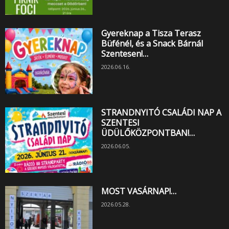
Gyereknap a Tisza Terasz
Büfénél, és a Snack Bárnál
Szentesen!…
2026.06.16.
STRANDNYITÓ CSALÁDI NAP A
SZENTESI
ÜDÜLŐKÖZPONTBAN!…
2026.06.05.
MOST VASÁRNAP!…
2026.05.28.