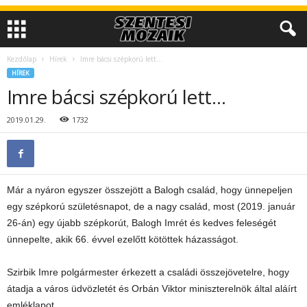
Kezdőlap
Hírek
Imre bácsi szépkorú lett…
HÍREK
Imre bácsi szépkorú lett…
2019.01.29.
1732
Már a nyáron egyszer összejött a Balogh család, hogy ünnepeljen
egy szépkorú születésnapot, de a nagy család, most (2019. január
26-án) egy újabb szépkorút, Balogh Imrét és kedves feleségét
ünnepelte, akik 66. évvel ezelőtt kötöttek házasságot.
Szirbik Imre polgármester érkezett a családi összejövetelre, hogy
átadja a város üdvözletét és Orbán Viktor miniszterelnök által aláírt
emléklapot.