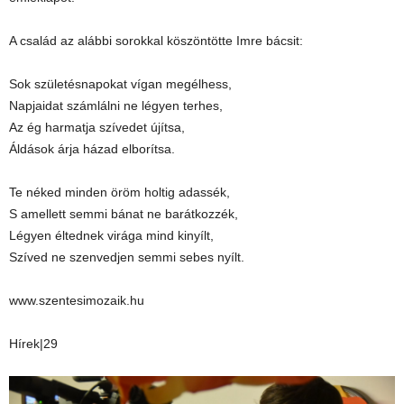
A család az alábbi sorokkal köszöntötte Imre bácsit:
Sok születésnapokat vígan megélhess,
Napjaidat számlálni ne légyen terhes,
Az ég harmatja szívedet újítsa,
Áldások árja házad elborítsa.
Te néked minden öröm holtig adassék,
S amellett semmi bánat ne barátkozzék,
Légyen éltednek virága mind kinyílt,
Szíved ne szenvedjen semmi sebes nyílt.
www.szentesimozaik.hu
Hírek|29