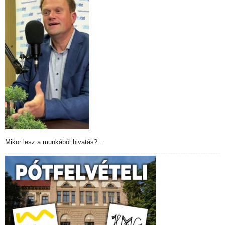
Mikor lesz a munkából hivatás?…