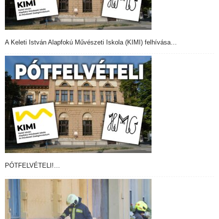
A Keleti István Alapfokú Művészeti Iskola (KIMI) felhívása…
PÓTFELVÉTELI!…