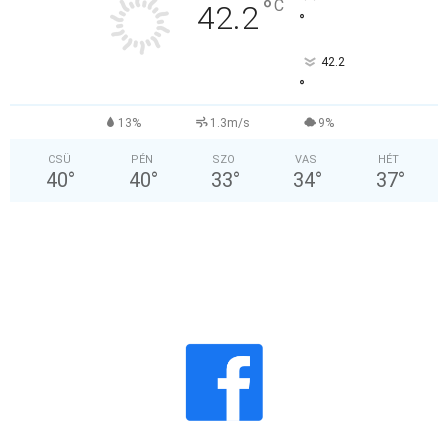
°
C
42.2
°
42.2
°
13%
1.3m/s
9%
CSÜ
PÉN
SZO
VAS
HÉT
40
°
40
°
33
°
34
°
37
°