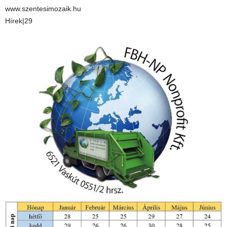
www.szentesimozaik.hu
Hírek|29