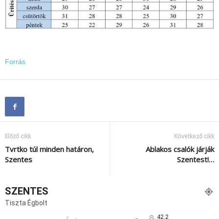
Forrás
Előző cikk
Következő cikk
Tvrtko túl minden határon,
Ablakos csalók járják
Szentes
Szentest!…
SZENTES
Tiszta Égbolt
42.2