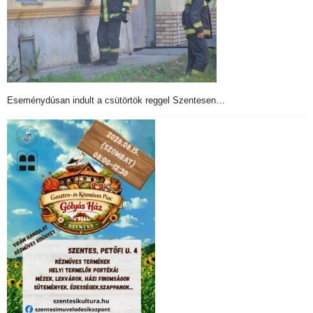
Eseménydúsan indult a csütörtök reggel Szentesen…