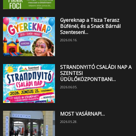
Gyereknap a Tisza Terasz
Büfénél, és a Snack Bárnál
Szentesen!…
2026.06.16.
STRANDNYITÓ CSALÁDI NAP A
SZENTESI
ÜDÜLŐKÖZPONTBAN!…
2026.06.05.
MOST VASÁRNAP!…
2026.05.28.