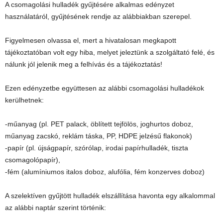
A csomagolási hulladék gyűjtésére alkalmas edényzet
használatáról, gyűjtésének rendje az alábbiakban szerepel.
Figyelmesen olvassa el, mert a hivatalosan megkapott
tájékoztatóban volt egy hiba, melyet jeleztünk a szolgáltató felé, és
nálunk jól jelenik meg a felhívás és a tájékoztatás!
Ezen edényzetbe együttesen az alábbi csomagolási hulladékok
kerülhetnek:
-műanyag (pl. PET palack, öblített tejfölös, joghurtos doboz,
műanyag zacskó, reklám táska, PP, HDPE jelzésű flakonok)
-papír (pl. újságpapír, szórólap, irodai papírhulladék, tiszta
csomagolópapír),
-fém (alumíniumos italos doboz, alufólia, fém konzerves doboz)
A szelektíven gyűjtött hulladék elszállítása havonta egy alkalommal
az alábbi naptár szerint történik: