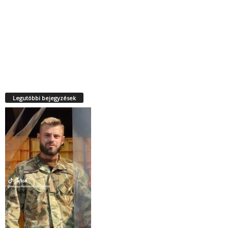
Legutóbbi bejegyzések