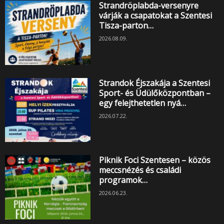
Strandröplabda-versenyre
várják a csapatokat a Szentesi
Tisza-parton…
2026.08.09.
Strandok Éjszakája a Szentesi
Sport- és Üdülőközpontban –
egy felejthetetlen nyá…
2026.07.22.
Piknik Foci Szentesen – közös
meccsnézés és családi
programok…
2026.06.23.