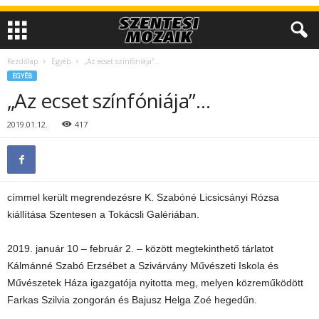
Kezdőlap
Egyéb
„Az ecset színfóniája”…
EGYÉB
„Az ecset színfóniája”…
2019.01.12.
417
címmel került megrendezésre K. Szabóné Licsicsányi Rózsa
kiállítása Szentesen a Tokácsli Galériában.
2019. január 10 – február 2. – között megtekinthető tárlatot
Kálmánné Szabó Erzsébet a Szivárvány Művészeti Iskola és
Művészetek Háza igazgatója nyitotta meg, melyen közreműködött
Farkas Szilvia zongorán és Bajusz Helga Zoé hegedűn.