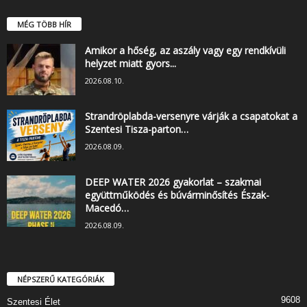
MÉG TÖBB HÍR
Amikor a hőség, az aszály vagy egy rendkívüli
helyzet miatt gyors...
2026.08.10.
Strandröplabda-versenyre várják a csapatokat a
Szentesi Tisza-parton…
2026.08.09.
DEEP WATER 2026 gyakorlat – szakmai
együttműködés és búvárminősítés Észak-
Macedó…
2026.08.09.
NÉPSZERŰ KATEGÓRIÁK
9608
Szentesi Élet