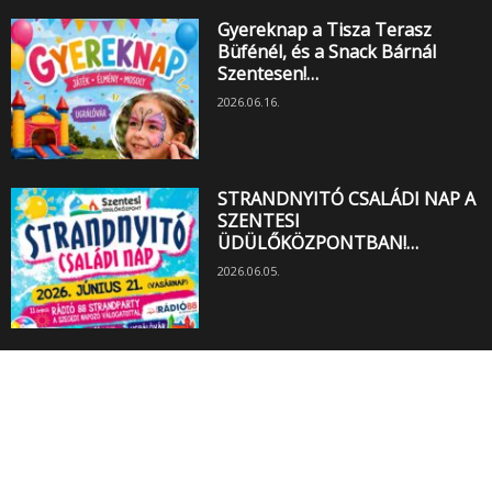
Gyereknap a Tisza Terasz
Büfénél, és a Snack Bárnál
Szentesen!…
2026.06.16.
STRANDNYITÓ CSALÁDI NAP A
SZENTESI
ÜDÜLŐKÖZPONTBAN!…
2026.06.05.