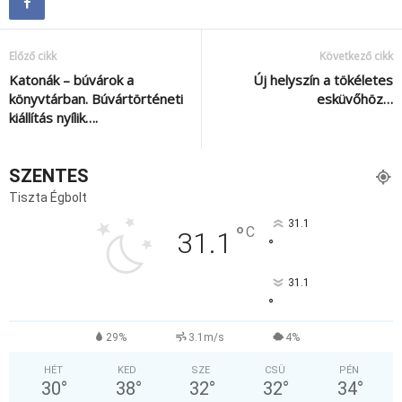
Előző cikk
Következő cikk
Katonák – búvárok a
Új helyszín a tökéletes
könyvtárban. Búvártörténeti
esküvőhöz…
kiállítás nyílik….
SZENTES
Tiszta Égbolt
31.1
°
C
31.1
°
31.1
°
29%
3.1m/s
4%
HÉT
KED
SZE
CSÜ
PÉN
30
°
38
°
32
°
32
°
34
°