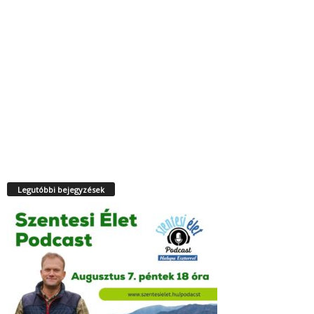
Legutóbbi bejegyzések