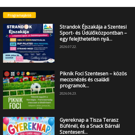
Programajánló
Strandok Éjszakája a Szentesi
Sport- és Üdülőközpontban –
egy felejthetetlen nyá…
2026.07.22.
Piknik Foci Szentesen – közös
meccsnézés és családi
programok…
2026.06.23.
Gyereknap a Tisza Terasz
Büfénél, és a Snack Bárnál
Szentesen!…