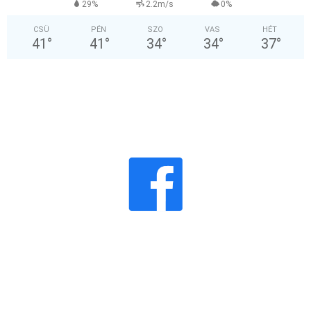
29%
2.2m/s
0%
CSÜ
PÉN
SZO
VAS
HÉT
41
°
41
°
34
°
34
°
37
°