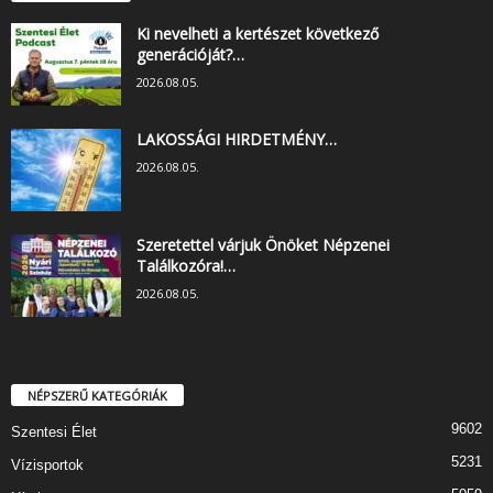
Ki nevelheti a kertészet következő
generációját?…
2026.08.05.
LAKOSSÁGI HIRDETMÉNY…
2026.08.05.
Szeretettel várjuk Önöket Népzenei
Találkozóra!…
2026.08.05.
NÉPSZERŰ KATEGÓRIÁK
9602
Szentesi Élet
5231
Vízisportok