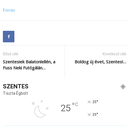
Forrás
Előző cikk
Következő cikk
Szentesiek Balatonlellén, a
Boldog új évet, Szentes!…
Fuss Neki Futógálán…
SZENTES
Tiszta Égbolt
°
25
°
C
25
°
25