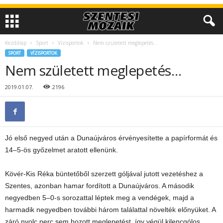
Kezdőlap
Sport
Vízisportok
Nem született meglepetés…
SPORT
VÍZISPORTOK
Nem született meglepetés…
2019.01.07.
2196
Jó első negyed után a Dunaújváros érvényesítette a papírformát és
14–5-ös győzelmet aratott ellenünk.
Kövér-Kis Réka büntetőből szerzett góljával jutott vezetéshez a
Szentes, azonban hamar fordított a Dunaújváros. A második
negyedben 5–0-s sorozattal léptek meg a vendégek, majd a
harmadik negyedben további három találattal növelték előnyüket. A
záró nyolc perc sem hozott meglepetést, így végül kilencgólos