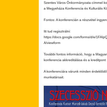
Szentes Város Önkormányzata címmel konfe
a Megyeháza Konferencia és Kulturális K
Fontos: A konferencián a részvétel ingyen
Itt tud regisztrálni:
https://docs.google.com/forms/d/e/1FA
A/viewform
További fontos információ, hogy a Magya
konferencia akkreditálása és a kreditpont
A konferenciára várunk minden érdeklődőt
munkatársait.