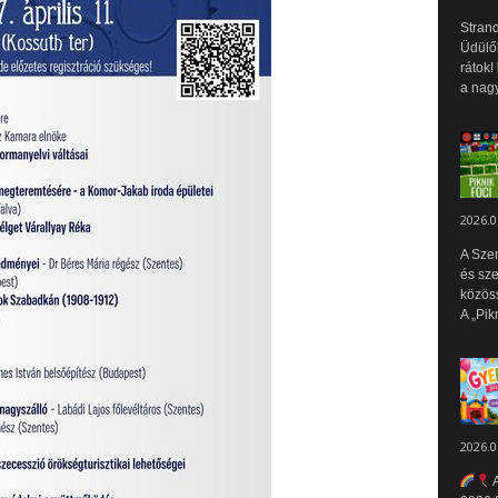
Strand
Üdülők
rátok!
a nagy
2026.0
A Sze
és sz
közös
A „Pik
2026.0
A