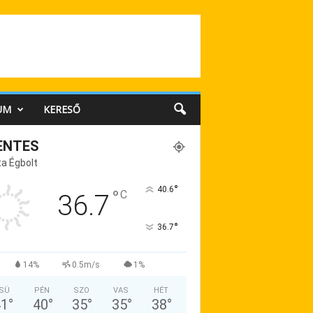
UM
KERESŐ
ENTES
a Égbolt
°
40.6
°
C
36.7
°
36.7
14%
0.5m/s
1%
SÜ
PÉN
SZO
VAS
HÉT
41
°
40
°
35
°
35
°
38
°