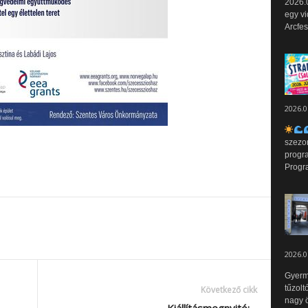
2026.0
egy vi
Arcfes
2026.0
szezo
progr
Progr
2026.0
Gyerm
tűzolt
Következő cikk
nagy ö