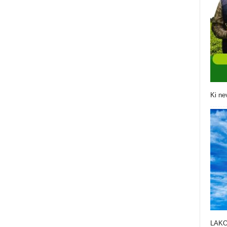
Ki ne
LAK