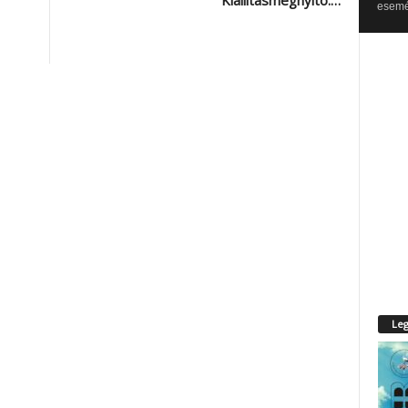
Kiállításmegnyitó:…
esemén
Leg