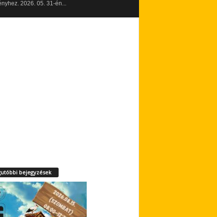
yhez. 2026. 05. 31-én...
utóbbi bejegyzések