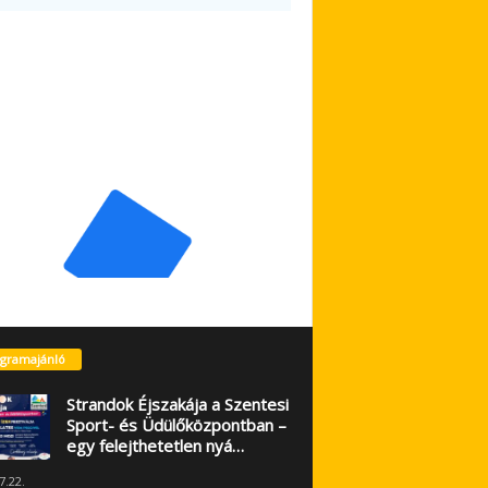
gramajánló
Strandok Éjszakája a Szentesi
Sport- és Üdülőközpontban –
egy felejthetetlen nyá…
7.22.