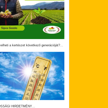
velheti a kertészet következő generációját?…
OSSÁGI HIRDETMÉNY…