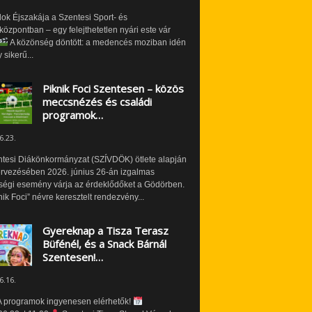
ok Éjszakája a Szentesi Sport- és
özpontban – egy felejthetetlen nyári este vár
A közönség döntött: a medencés moziban idén
 sikerű...
Piknik Foci Szentesen – közös
meccsnézés és családi
programok…
6.23.
ntesi Diákönkormányzat (SZÍVDÖK) ötlete alapján
ervezésében 2026. június 26-án izgalmas
ségi esemény várja az érdeklődőket a Gödörben.
nik Foci” névre keresztelt rendezvény...
Gyereknap a Tisza Terasz
Büfénél, és a Snack Bárnál
Szentesen!…
6.16.
 programok ingyenesen elérhetők!