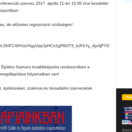
renciát szervez 2017. április 11-én 10.00 órai kezdettel
özpontban.
es, de előzetes regisztráció szükséges!
IpQLSfrlFC4AYtaVXgylJqeJyHCn2gP8t3T9_bJFkYy_4jxAjPYD
r Építész Kamara továbbképzési rendszerében a
 megállapítása folyamatban van!
, építészeket, szakmai és társadalmi szervezetek
Pro
2026.0