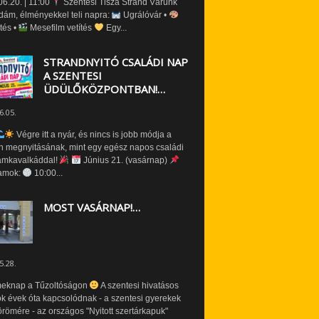
6.20. | 11:00
Szentesi Tisza Strand Várunk
dám, élményekkel teli napra:
Ugrálóvár •
tés •
Mesefilm vetítés
Egy...
STRANDNYITÓ CSALÁDI NAP
A SZENTESI
ÜDÜLŐKÖZPONTBAN!…
6.05.
Végre itt a nyár, és nincs is jobb módja a
n megnyitásának, mint egy egész napos családi
amkavalkáddal!
Június 21. (vasárnap)
amok:
10:00...
MOST VASÁRNAP!…
5.28.
eknap a Tűzoltóságon
A szentesi hivatásos
ók évek óta kapcsolódnak - a szentesi gyerekek
römére - az országos "Nyitott szertárkapuk"