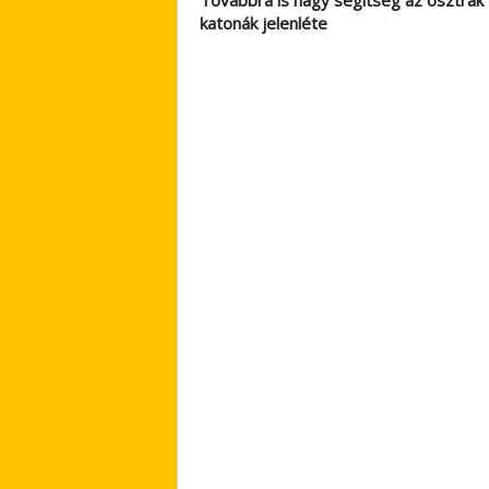
Továbbra is nagy segítség az osztrák
katonák jelenléte