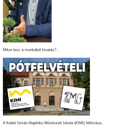
Mikor lesz a munkából hivatás?…
A Keleti István Alapfokú Művészeti Iskola (KIMI) felhívása…