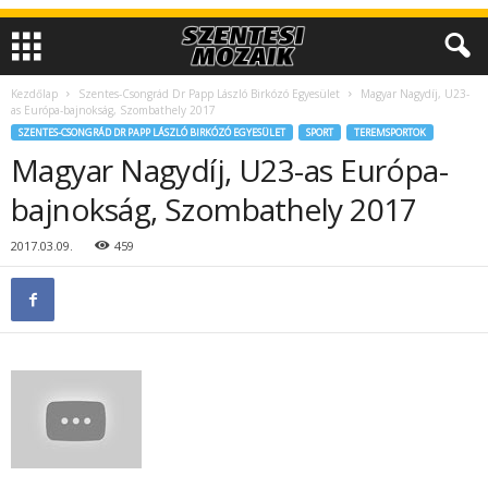
Kezdőlap
Szentes-Csongrád Dr Papp László Birkózó Egyesület
Magyar Nagydíj, U23-
as Európa-bajnokság, Szombathely 2017
SZENTES-CSONGRÁD DR PAPP LÁSZLÓ BIRKÓZÓ EGYESÜLET
SPORT
TEREMSPORTOK
Magyar Nagydíj, U23-as Európa-
bajnokság, Szombathely 2017
2017.03.09.
459