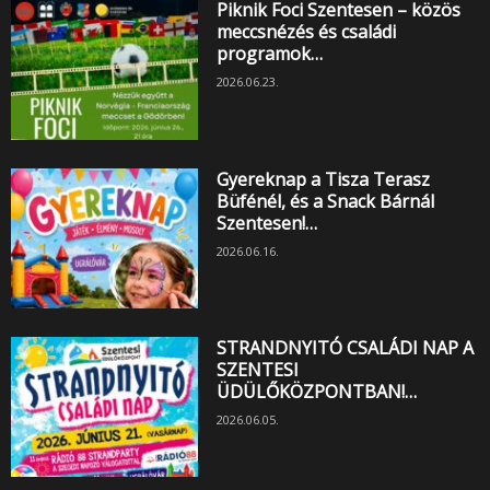
Piknik Foci Szentesen – közös
meccsnézés és családi
programok…
2026.06.23.
Gyereknap a Tisza Terasz
Büfénél, és a Snack Bárnál
Szentesen!…
2026.06.16.
STRANDNYITÓ CSALÁDI NAP A
SZENTESI
ÜDÜLŐKÖZPONTBAN!…
2026.06.05.