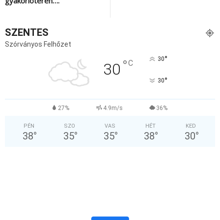
gyakorlótéren….
SZENTES
Szórványos Felhőzet
°
30
°
C
30
°
30
27%
4.9m/s
36%
PÉN
SZO
VAS
HÉT
KED
38
°
35
°
35
°
38
°
30
°