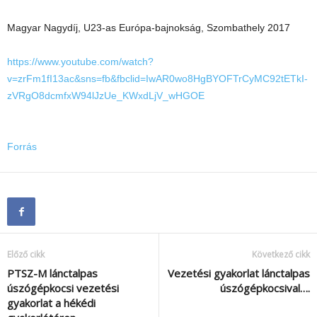
Magyar Nagydíj, U23-as Európa-bajnokság, Szombathely 2017
https://www.youtube.com/watch?
v=zrFm1fI13ac&sns=fb&fbclid=IwAR0wo8HgBYOFTrCyMC92tETkI-
zVRgO8dcmfxW94lJzUe_KWxdLjV_wHGOE
Forrás
Előző cikk
Következő cikk
PTSZ-M lánctalpas
Vezetési gyakorlat lánctalpas
úszógépkocsi vezetési
úszógépkocsival….
gyakorlat a hékédi