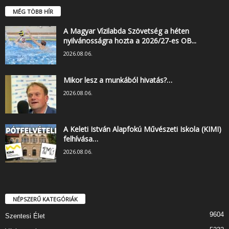
MÉG TÖBB HÍR
A Magyar Vízilabda Szövetség a héten
nyilvánosságra hozta a 2026/27-es OB...
2026.08.06.
Mikor lesz a munkából hivatás?…
2026.08.06.
A Keleti István Alapfokú Művészeti Iskola (KIMI)
felhívása…
2026.08.06.
NÉPSZERŰ KATEGÓRIÁK
9604
Szentesi Élet