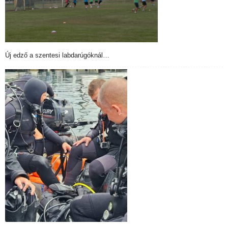
Új edző a szentesi labdarúgóknál…