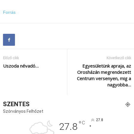
Forrás
Előző cikk
Következő cikk
Uszoda névadó…
Egyesületünk apraja, az
Orosházán megrendezett
Centrum versenyen, mig a
nagyobba…
SZENTES
Szórványos Felhőzet
27.8
°
C
27.8
°