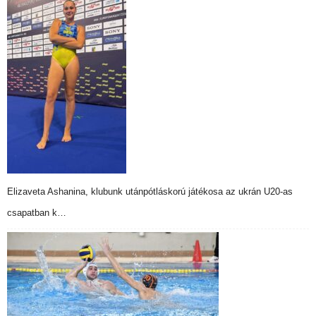
Elizaveta Ashanina, klubunk utánpótláskorú játékosa az ukrán U20-as
csapatban k…