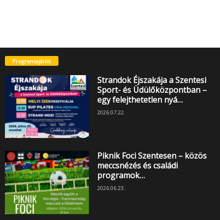
Programajánló
Strandok Éjszakája a Szentesi
Sport- és Üdülőközpontban –
egy felejthetetlen nyá…
2026.07.22.
Piknik Foci Szentesen – közös
meccsnézés és családi
programok…
2026.06.23.