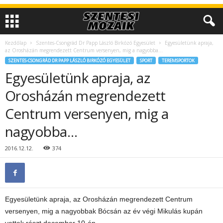
Kezdőlap
Szentes-Csongrád Dr Papp László Birkózó Egyesület
Egyesületünk apraja,
az Orosházán megrendezett Centrum versenyen, mig a nagyobba…
SZENTES-CSONGRÁD DR PAPP LÁSZLÓ BIRKÓZÓ EGYESÜLET
SPORT
TEREMSPORTOK
Egyesületünk apraja, az
Orosházán megrendezett
Centrum versenyen, mig a
nagyobba…
2016.12.12.
374
Egyesületünk apraja, az Orosházán megrendezett Centrum
versenyen, mig a nagyobbak Bócsán az év végi Mikulás kupán