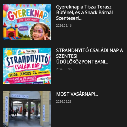
Gyereknap a Tisza Terasz
Büfénél, és a Snack Bárnál
Szentesen!…
2026.06.16.
STRANDNYITÓ CSALÁDI NAP A
SZENTESI
ÜDÜLŐKÖZPONTBAN!…
2026.06.05.
MOST VASÁRNAP!…
2026.05.28.