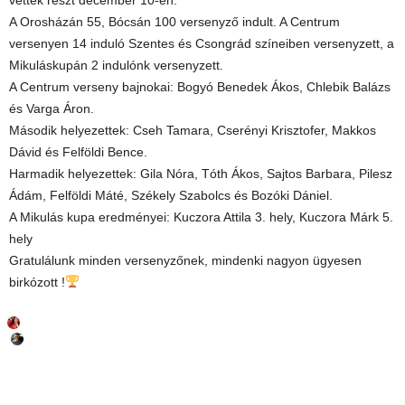
vettek részt december 10-én.
A Orosházán 55, Bócsán 100 versenyző indult. A Centrum
versenyen 14 induló Szentes és Csongrád színeiben versenyzett, a
Mikuláskupán 2 indulónk versenyzett.
A Centrum verseny bajnokai: Bogyó Benedek Ákos, Chlebik Balázs
és Varga Áron.
Második helyezettek: Cseh Tamara, Cserényi Krisztofer, Makkos
Dávid és Felföldi Bence.
Harmadik helyezettek: Gila Nóra, Tóth Ákos, Sajtos Barbara, Pilesz
Ádám, Felföldi Máté, Székely Szabolcs és Bozóki Dániel.
A Mikulás kupa eredményei: Kuczora Attila 3. hely, Kuczora Márk 5.
hely
Gratulálunk minden versenyzőnek, mindenki nagyon ügyesen
birkózott !