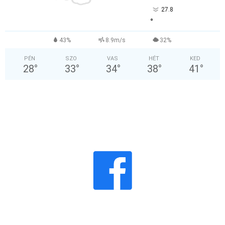
27.8
°
43%
8.9m/s
32%
PÉN
SZO
VAS
HÉT
KED
28
°
33
°
34
°
38
°
41
°