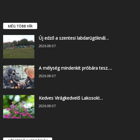
MÉG TÖBB HÍR
Új edző a szentesi labdarúgóknál…
2026.08.07.
A mélység mindenkit próbára tesz….
2026.08.07.
Kedves Virágkedvelő Lakosok!…
2026.08.07.