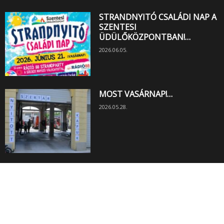
STRANDNYITÓ CSALÁDI NAP A
SZENTESI
ÜDÜLŐKÖZPONTBAN!…
2026.06.05.
MOST VASÁRNAP!…
2026.05.28.