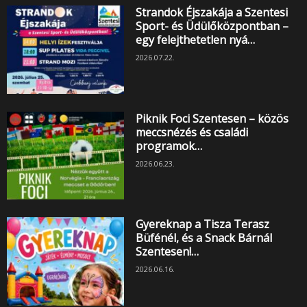
Strandok Éjszakája a Szentesi
Sport- és Üdülőközpontban –
egy felejthetetlen nyá…
2026.07.22.
Piknik Foci Szentesen – közös
meccsnézés és családi
programok…
2026.06.23.
Gyereknap a Tisza Terasz
Büfénél, és a Snack Bárnál
Szentesen!…
2026.06.16.