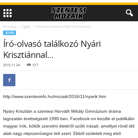
Kezdőlap
Egyéb
Író-olvasó találkozó Nyári Krisztiánnal…
EGYÉB
Író-olvasó találkozó Nyári
Krisztiánnal…
2016.11.24.
577
http://www.szentesinfo.hu/mozaik/2016/11/nyarik.htm
Nyáry Krisztián a szentesi Horváth Mihály Gimnázium dráma
tagozatán érettségizett 1990-ben. Facebook-on kezdte el publikálni
magyar írók, költők szerelmi életéről szóló írásait, amellyel rövid idő
alatt nagy népszerűségre tett szert. Ebből született meg első