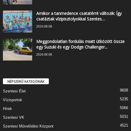
Amikor a tanmedence csatatérré változik: Így
csatáztak vízipisztolyokkal Szentes…
2026.08.08.
Meggondolatlan fordulás miatt ütközött össze
egy Suzuki és egy Dodge Challenger...
2026.08.08.
NÉPSZERŰ KATEGÓRIÁK
9608
Szentesi Élet
5235
Vízisportok
5066
Hírek
5031
Szentesi VK
4521
Szentesi Művelődési Központ