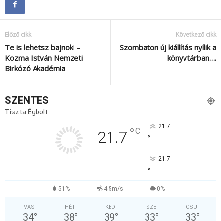
Előző cikk
Következő cikk
Te is lehetsz bajnok! –
Szombaton új kiállítás nyílik a
Kozma István Nemzeti
könyvtárban….
Birkózó Akadémia
SZENTES
Tiszta Égbolt
21.7
°
C
21.7
°
21.7
°
51%
4.5m/s
0%
VAS
HÉT
KED
SZE
CSÜ
34
°
38
°
39
°
33
°
33
°