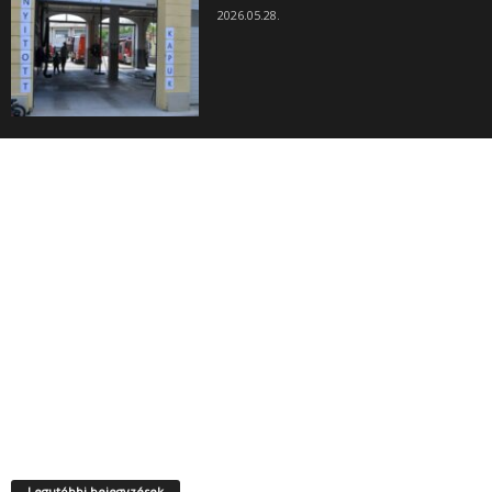
2026.05.28.
Legutóbbi bejegyzések