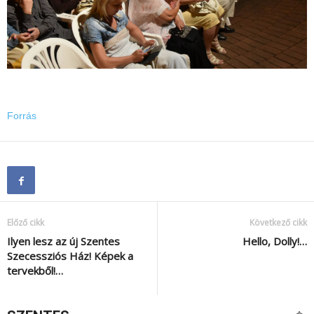
Forrás
Előző cikk
Következő cikk
Ilyen lesz az új Szentes
Hello, Dolly!…
Szecessziós Ház! Képek a
tervekből!…