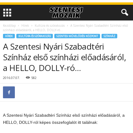
Kezdőlap
Hírek
Kultúra és szórakozás
A Szentesi Nyári Szabadtéri Színház első
színházi előadásáról, a HELLO, DOLLY-ró…
HÍREK
KULTÚRA ÉS SZÓRAKOZÁS
SZENTESI MŰVELŐDÉSI KÖZPONT
SZÍNHÁZ
A Szentesi Nyári Szabadtéri
Színház első színházi előadásáról,
a HELLO, DOLLY-ró…
2016.07.07.
582
A Szentesi Nyári Szabadtéri Színház első színházi előadásáról, a
HELLO, DOLLY-ról képes összefoglalót itt találnak: