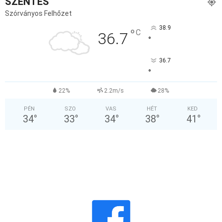
SZENTES
Szórványos Felhőzet
38.9
°
C
36.7
°
36.7
°
22%
2.2m/s
28%
PÉN
SZO
VAS
HÉT
KED
34
°
33
°
34
°
38
°
41
°