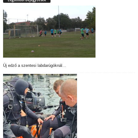
Új edző a szentesi labdarúgóknál…