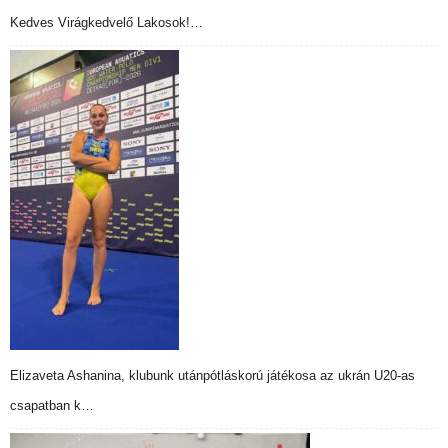
Kedves Virágkedvelő Lakosok!…
Elizaveta Ashanina, klubunk utánpótláskorú játékosa az ukrán U20-as
csapatban k…