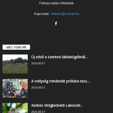
Felhasználási feltételek
Kapcsolat:
vferenc@t-email.hu
MÉG TÖBB HÍR
Új edző a szentesi labdarúgóknál…
2026.08.07.
A mélység mindenkit próbára tesz….
2026.08.07.
Kedves Virágkedvelő Lakosok!…
2026.08.07.