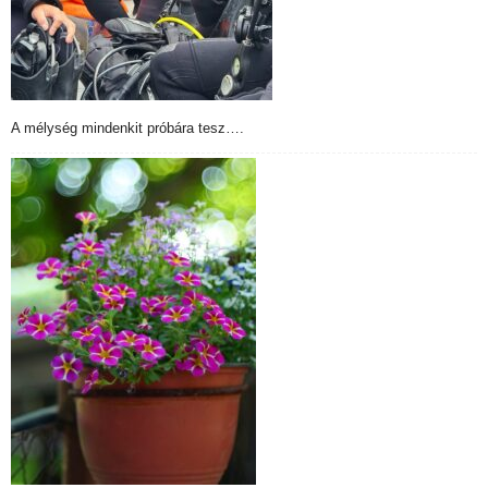
A mélység mindenkit próbára tesz….