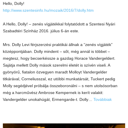
Hello, Dolly!
http://www.szentesinfo.hu/mozaik/2016/7/dolly.htm
A Hello, Dolly! – zenés vígjátékkal folytatódott a Szentesi Nyári
Szabadtéri Színház 2016. július 6-án este.
Mrs. Dolly Levi férjszerzési
praktikái állnak a “zenés vígjáték”
középpontjában. Dolly mindent – sőt, még annál is többet –
megtesz, hogy becserkéssze a gazdag Horace Vandergeldert.
Sajátja mellett Dolly mások szerelmi életét is szívén viseli. A
gyönyörű, fiatalon özvegyen maradt Molloyt Vandergelder
titkárával, Corneliusszal, ez utóbbi munkatársát, Tuckert pedig
Molly segédjével próbálja összeboronálni – s nem utolsósorban
még a harcművész Ambrose Kempernek is kerít valakit:
Vandergelder unokahúgát, Ermengarde-t. Dolly…
Továbbiak