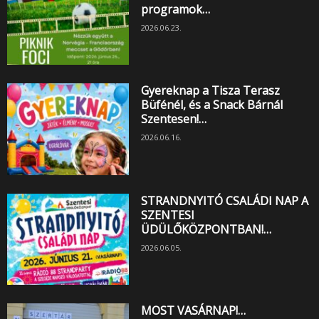
programok…
2026.06.23.
Gyereknap a Tisza Terasz
Büfénél, és a Snack Bárnál
Szentesen!…
2026.06.16.
STRANDNYITÓ CSALÁDI NAP A
SZENTESI
ÜDÜLŐKÖZPONTBAN!…
2026.06.05.
MOST VASÁRNAP!…