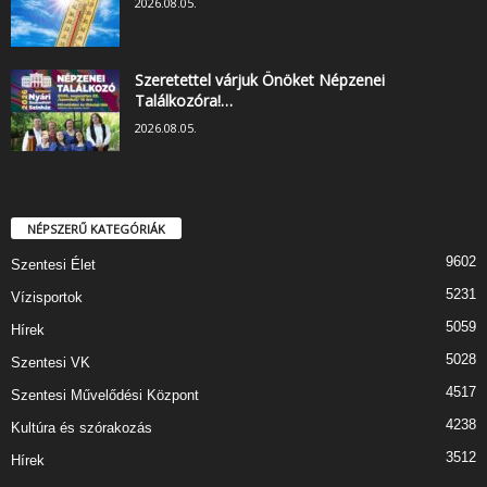
2026.08.05.
Szeretettel várjuk Önöket Népzenei
Találkozóra!…
2026.08.05.
NÉPSZERŰ KATEGÓRIÁK
9602
Szentesi Élet
5231
Vízisportok
5059
Hírek
5028
Szentesi VK
4517
Szentesi Művelődési Központ
4238
Kultúra és szórakozás
3512
Hírek