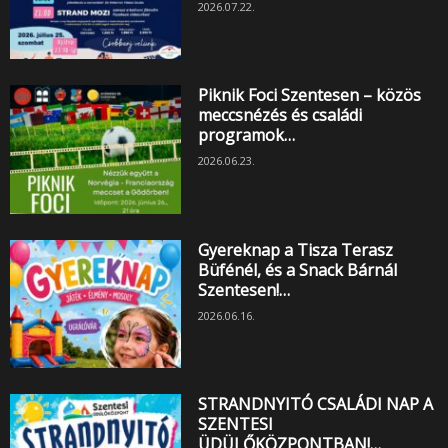
2026.07.22.
Piknik Foci Szentesen – közös
meccsnézés és családi
programok…
2026.06.23.
Gyereknap a Tisza Terasz
Büfénél, és a Snack Bárnál
Szentesen!…
2026.06.16.
STRANDNYITÓ CSALÁDI NAP A
SZENTESI
ÜDÜLŐKÖZPONTBAN!…