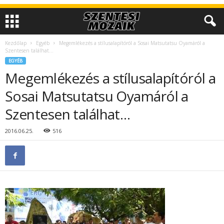
Kezdőlap
Egyéb
Megemlékezés a stílusalapítóról a Sosai Matsutatsu Oyamáról a
Szentesen találhat…
EGYÉB
Megemlékezés a stílusalapítóról a
Sosai Matsutatsu Oyamáról a
Szentesen találhat…
2016.06.25.
516