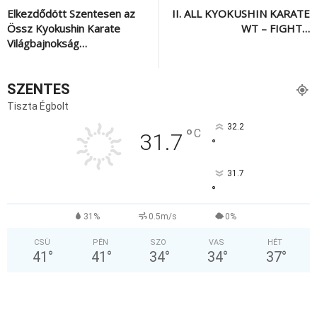
Elkezdődött Szentesen az
II. ALL KYOKUSHIN KARATE
Össz Kyokushin Karate
WT – FIGHT…
Világbajnokság…
SZENTES
Tiszta Égbolt
32.2
°
C
31.7
°
31.7
°
31%
0.5m/s
0%
CSÜ
PÉN
SZO
VAS
HÉT
41
°
41
°
34
°
34
°
37
°