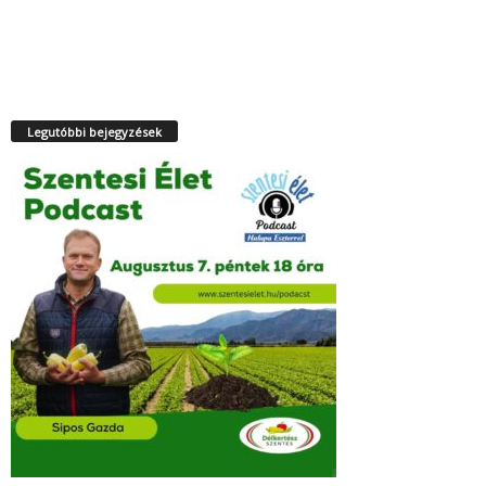
Legutóbbi bejegyzések