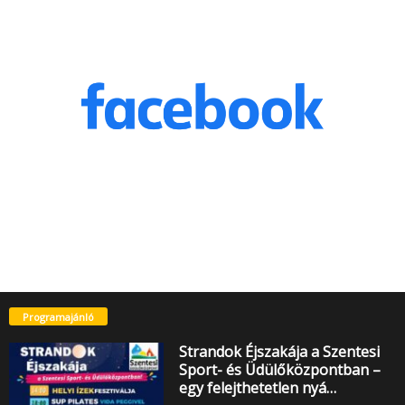
Programajánló
Strandok Éjszakája a Szentesi
Sport- és Üdülőközpontban –
egy felejthetetlen nyá…