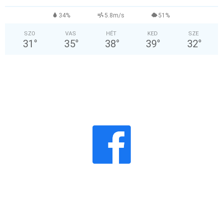
34%
5.8m/s
51%
SZO
VAS
HÉT
KED
SZE
31
°
35
°
38
°
39
°
32
°