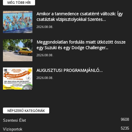
MÉG TÖBB HÍR
Amikor a tanmedence csatatérré változik: Így
csatáztak vízipisztolyokkal Szentes…
2026.08.08.
Meggondolatlan fordulás miatt ütközött össze
egy Suzuki és egy Dodge Challenger...
2026.08.08.
AUGUSZTUSI PROGRAMAJÁNLÓ…
2026.08.08.
NÉPSZERŰ KATEGÓRIÁK
9608
Szentesi Élet
5235
Vízisportok