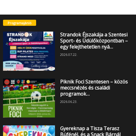
Programajánló
Strandok Éjszakája a Szentesi
Sport- és Üdülőközpontban –
egy felejthetetlen nyá…
2026.07.22.
Piknik Foci Szentesen – közös
meccsnézés és családi
programok…
2026.06.23.
Gyereknap a Tisza Terasz
Büfénél, és a Snack Bárnál