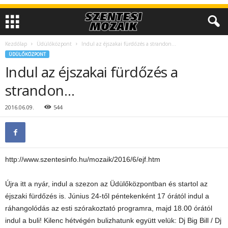
Kezdőlap
Üdülőközpont
Indul az éjszakai fürdőzés a strandon…
ÜDÜLŐKÖZPONT
Indul az éjszakai fürdőzés a
strandon…
2016.06.09.
544
http://www.szentesinfo.hu/mozaik/2016/6/ejf.htm
Újra itt a nyár, indul a szezon az Üdülőközpontban és startol az
éjszaki fürdőzés is. Június 24-től péntekenként 17 órától indul a
ráhangolódás az esti szórakoztató programra, majd 18.00 órától
indul a buli! Kilenc hétvégén bulizhatunk együtt velük: Dj Big Bill / Dj