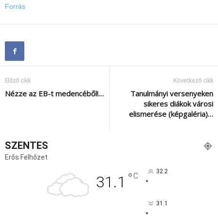
Forrás
Előző cikk
Következő cikk
Nézze az EB-t medencéből!…
Tanulmányi versenyeken
sikeres diákok városi
elismerése (képgaléria)…
SZENTES
Erős Felhőzet
32.2
°
C
31.1
°
31.1
°