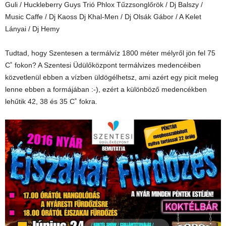
Guli / Huckleberry Guys Trió Phlox Tűzzsonglőrök / Dj Balszy /
Music Caffe / Dj Kaoss Dj Khal-Men / Dj Olsák Gábor / A Kelet
Lányai / Dj Hemy
Tudtad, hogy Szentesen a termálvíz 1800 méter mélyről jön fel 75
C˚ fokon? A Szentesi Üdülőközpont termálvizes medencéiben
közvetlenül ebben a vízben üldögélhetsz, ami azért egy picit meleg
lenne ebben a formájában :-), ezért a különböző medencékben
lehűtik 42, 38 és 35 C˚ fokra.