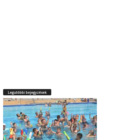
Legutóbbi bejegyzések