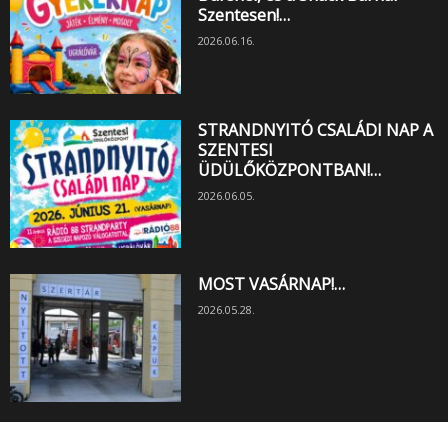
Szentesen!…
2026.06.16.
STRANDNYITÓ CSALÁDI NAP A
SZENTESI
ÜDÜLŐKÖZPONTBAN!…
2026.06.05.
MOST VASÁRNAP!…
2026.05.28.