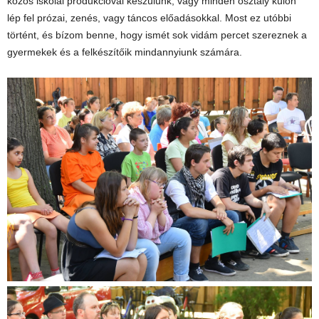
közös iskolai produkcióval készülünk, vagy minden osztály külön
lép fel prózai, zenés, vagy táncos előadásokkal. Most ez utóbbi
történt, és bízom benne, hogy ismét sok vidám percet szereznek a
gyermekek és a felkészítőik mindannyiunk számára.