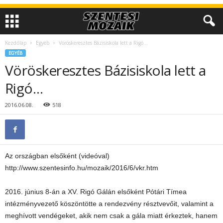
Kezdőlap
Egyéb
Vöröskeresztes Bázisiskola lett a Rigó…
EGYÉB
Vöröskeresztes Bázisiskola lett a
Rigó…
2016.06.08.
518
Az országban elsőként (videóval)
http://www.szentesinfo.hu/mozaik/2016/6/vkr.htm
2016. június 8-án a XV. Rigó Gálán elsőként Pótári Tímea
intézményvezető köszöntötte a rendezvény résztvevőit, valamint a
meghívott vendégeket, akik nem csak a gála miatt érkeztek, hanem