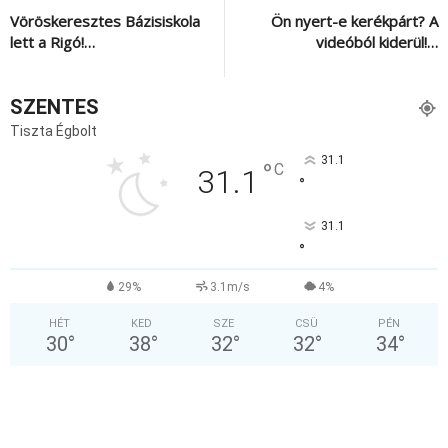
Vöröskeresztes Bázisiskola
Ön nyert-e kerékpárt? A
lett a Rigó!…
videóból kiderül!…
SZENTES
Tiszta Égbolt
31.1
°
C
31.1
°
31.1
°
29%
3.1m/s
4%
HÉT
KED
SZE
CSÜ
PÉN
30
°
38
°
32
°
32
°
34
°