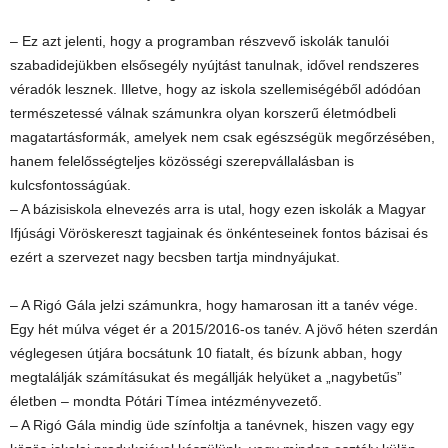
– Ez azt jelenti, hogy a programban részvevő iskolák tanulói
szabadidejükben elsősegély nyújtást tanulnak, idővel rendszeres
véradók lesznek. Illetve, hogy az iskola szellemiségéből adódóan
természetessé válnak számunkra olyan korszerű életmódbeli
magatartásformák, amelyek nem csak egészségük megőrzésében,
hanem felelősségteljes közösségi szerepvállalásban is
kulcsfontosságúak.
– A bázisiskola elnevezés arra is utal, hogy ezen iskolák a Magyar
Ifjúsági Vöröskereszt tagjainak és önkénteseinek fontos bázisai és
ezért a szervezet nagy becsben tartja mindnyájukat.
– A Rigó Gála jelzi számunkra, hogy hamarosan itt a tanév vége.
Egy hét múlva véget ér a 2015/2016-os tanév. A jövő héten szerdán
véglegesen útjára bocsátunk 10 fiatalt, és bízunk abban, hogy
megtalálják számításukat és megállják helyüket a „nagybetűs”
életben – mondta Pótári Tímea intézményvezető.
– A Rigó Gála mindig üde színfoltja a tanévnek, hiszen vagy egy