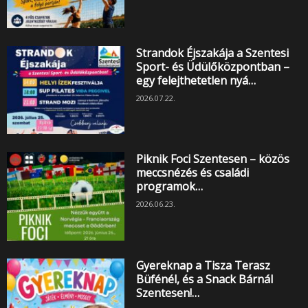
Strandok Éjszakája a Szentesi
Sport- és Üdülőközpontban –
egy felejthetetlen nyá…
2026.07.22.
Piknik Foci Szentesen – közös
meccsnézés és családi
programok…
2026.06.23.
Gyereknap a Tisza Terasz
Büfénél, és a Snack Bárnál
Szentesen!…