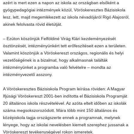
azért is mert ezen a napon az iskola az országban elsőként a
gyógypedagógiai intézmények közül, Vöröskeresztes Bázisiskola
lesz, lett, majd megemlékezett az iskola névadójáról Rigó Alajosról,
akinek felolvasta rövid életútját.
– Ezúton köszönjük Felföldiné Virág Klári kezdeményezését
ösztönzését, intézményünkért tett erőfeszítéseit ezen a területen.
Valamint köszönjük a Vöröskereszt országos, regionális és helyi
vezetőségének is a bizalmat, hogy alkalmasnak találták
intézményünket a programba való felvételre – mondta az
intézményvezető asszony.
A Vöröskeresztes Bázisiskola Program leírása röviden: A Magyar
Ifjúsági Vöröskereszt 2001-ben indította el Bázisiskola Programját
20 általános iskola részvételével. Az azóta eltelt időben az iskolák
száma megsokszorozódott. Mára több mint 150 általános és
középiskola tagja országszerte ennek a programnak, melynek
lényege, hogy az iskolai nevelésben kiemelt szerephez jussanak a
Vöröskereszt tevékenységével rokon ismeretek.