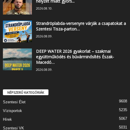
helyzet miatt gyors...
2026.08.10.
Strandröplabda-versenyre várják a csapatokat a
Szentesi Tisza-parton…
2026.08.09.
DEEP WATER 2026 gyakorlat – szakmai
együttműködés és búvárminősítés Észak-
Macedó…
2026.08.09.
NÉPSZERŰ KATEGÓRIÁK
9608
Szentesi Élet
5235
Vízisportok
5067
Hírek
5031
Szentesi VK