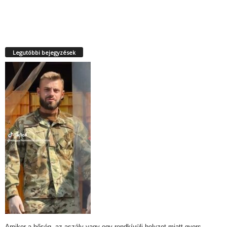
Legutóbbi bejegyzések
Amikor a hőség, az aszály vagy egy rendkívüli helyzet miatt gyors