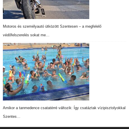
Motoros és személyautó ütközött Szentesen – a megfelelő
védőfelszerelés sokat me…
Amikor a tanmedence csatatérré változik: Így csatáztak vízipisztolyokkal
Szentes…