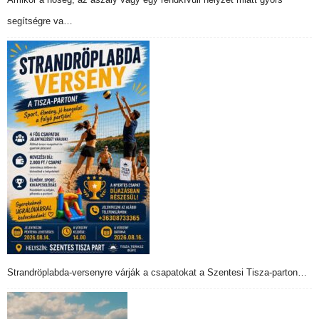
segítségre va…
Strandröplabda-versenyre várják a csapatokat a Szentesi Tisza-parton…