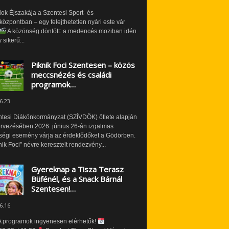
ok Éjszakája a Szentesi Sport- és
özpontban – egy felejthetetlen nyári este vár
A közönség döntött: a medencés moziban idén
 sikerű...
Piknik Foci Szentesen – közös
meccsnézés és családi
programok…
6.23.
ntesi Diákönkormányzat (SZÍVDÖK) ötlete alapján
ervezésében 2026. június 26-án izgalmas
ségi esemény várja az érdeklődőket a Gödörben.
nik Foci” névre keresztelt rendezvény...
Gyereknap a Tisza Terasz
Büfénél, és a Snack Bárnál
Szentesen!…
6.16.
 programok ingyenesen elérhetők!