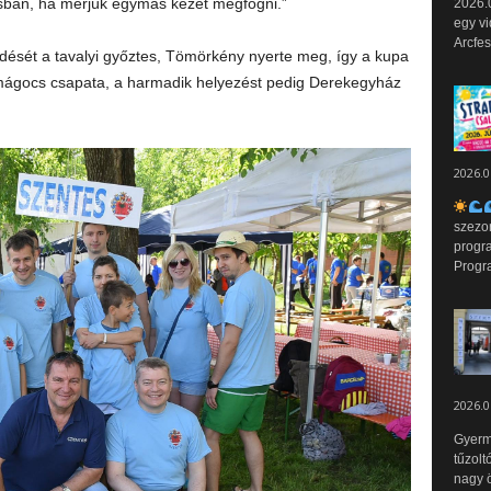
sban, ha merjük egymás kezét megfogni.”
2026.0
egy vi
Arcfes
ését a tavalyi győztes, Tömörkény nyerte meg, így a kupa
mágocs csapata, a harmadik helyezést pedig Derekegyház
2026.0
szezo
progr
Progr
2026.0
Gyerm
tűzolt
nagy ö