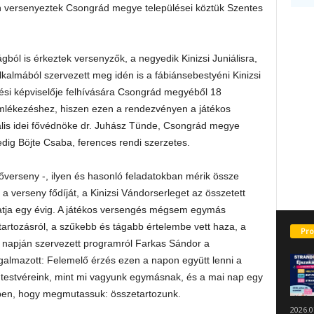
en versenyeztek Csongrád megye települései köztük Szentes
ból is érkeztek versenyzők, a negyedik Kinizsi Juniálisra,
kalmából szervezett meg idén is a fábiánsebestyéni Kinizsi
ési képviselője felhívására Csongrád megyéből 18
emlékezéshez, hiszen ezen a rendezvényen a játékos
ális idei fővédnöke dr. Juhász Tünde, Csongrád megye
ig Böjte Csaba, ferences rendi szerzetes.
őverseny -, ilyen és hasonló feladatokban mérik össze
a verseny fődíját, a Kinizsi Vándorserleget az összetett
hatja egy évig. A játékos versengés mégsem egymás
tartozásról, a szűkebb és tágabb értelembe vett haza, a
Pro
uló napján szervezett programról Farkas Sándor a
almazott: Felemelő érzés ezen a napon együtt lenni a
 testvéreink, mint mi vagyunk egymásnak, és a mai nap egy
nben, hogy megmutassuk: összetartozunk.
2026.0