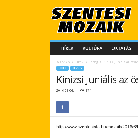
S
z
e
n
t
e
s
HÍREK
KULTÚRA
OKTATÁS
i
M
Kezdőlap
Hírek
Térség
Kinizsi Juniális az öss
o
HÍREK
TÉRSÉG
z
Kinizsi Juniális a
a
i
k
2016.06.06.
574
http://www.szentesinfo.hu/mozaik/2016/6/k