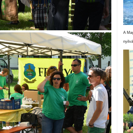
A Mag
nyilv