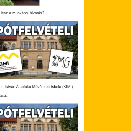
 lesz a munkából hivatás?…
eti István Alapfokú Művészeti Iskola (KIMI)
vása…