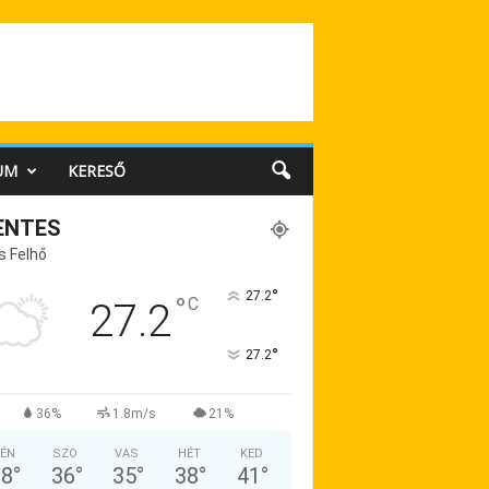
UM
KERESŐ
ENTES
s Felhő
°
27.2
°
C
27.2
°
27.2
36%
1.8m/s
21%
ÉN
SZO
VAS
HÉT
KED
38
°
36
°
35
°
38
°
41
°