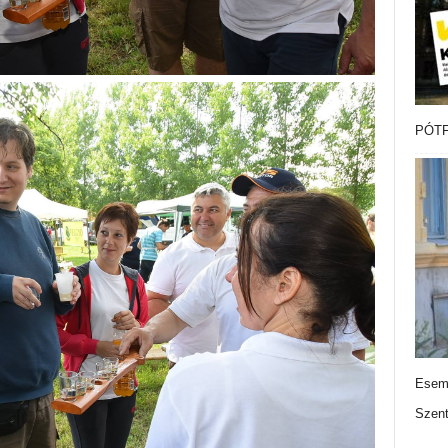
PÓTF
Esemé
Szen