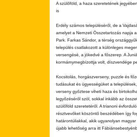
A szülőföld, a haza szeretetének jegyéb
is
Erdély számos településéről, de a Vajdaság
amelyet a Nemzeti Összetartozás napja al
Park. Farkas Sándor, a térség országgyűl
település csatlakozott a különleges meg
versengésé, a jókedvé a főszerep. A Juni
kormámymegbízottja volt, díszvendége ped
Kocsitolás, horgászverseny, puzzle és főz
tudásukat és ügyességüket a települések, 
verseny győztese viheti haza és birtokol
legyőzéséről szól, sokkal inkább az össze
szülőföld szeretetéről. A trianoni évford
résztvevőket köszöntő beszédében így fog
határontúliakkal, akik ugyanolyan magyar
újabb lehetőség arra itt Fábiánsebestyé