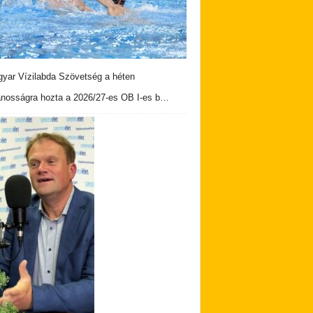
yar Vízilabda Szövetség a héten
ánosságra hozta a 2026/27-es OB I-es b…