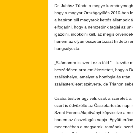
Dr. Juhász Tünde a megye kormánymegbízot
hogy a magyar Országgyűlés 2010-ben lehe
a határon túli magyarok kettős állampolg
elfogadni, hogy a nemzetünk tagjai az uni
igazolni, indokolni kell, az mégis örven
hanem az olyan összetartozást hirdető ren
hangsúlyozta.
„Számomra is szent ez a föld.” – kezdte 
beszédében arra emlékeztetett, hogy a D
szálláshelye, amelyet a honfoglalás után, 
szállásterületet szétverte, de Trianon seb
Csaba testvér úgy véli, csak a szeretet, 
ezért is üdvözölte az Összetartozás napi 
Szent Ferenc Alapítványt képviselve a m
hanem az összefogás napja. Együtt erőse
medencében a magyarok, románok, szerbek