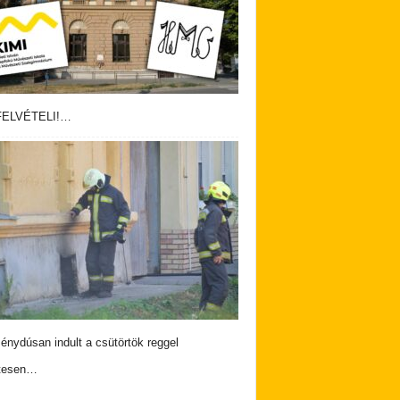
ELVÉTELI!…
nydúsan indult a csütörtök reggel
tesen…