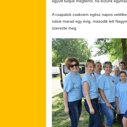
együtt tudjuk megtenni, ha bízunk egymá
A csapatok csaknem egész napos vetélked
náluk marad egy évig, második lett Nagy
szerezte meg.