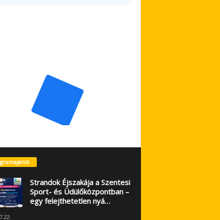
gramajánló
Strandok Éjszakája a Szentesi
Sport- és Üdülőközpontban –
egy felejthetetlen nyá…
7.22.