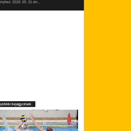
yhez. 2026. 05. 31-én...
utóbbi bejegyzések