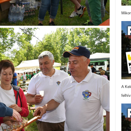
Mikor
A Kel
felhí