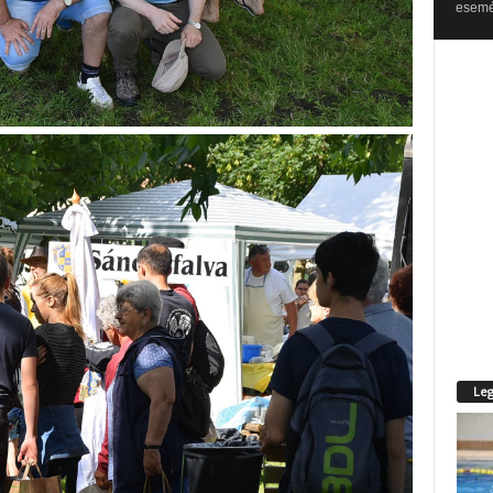
esemén
Leg