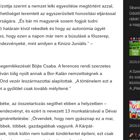
tja szerint a nemzet lelki egyesítése megtörtént azzal,
Strand
tőséget teremtett az egyszerűsített honosítási eljárással
Üdülők
rátok!
árságára. „És bár mi magyarok sosem fogjuk tudni
a nagy
ó határain kívül rekedtek és hogy az autonómia ügyét
detes, hogy ezen a napon már nem a búsulásé a főszerep,
dezvényeké, mint amilyen a Kinizsi Juniális.” –
2026.0
megemlékezését Böjte Csaba. A ferences rendi szerzetes
A Sze
éván túlig nyúlt annak a Bor-Kalán nemzettségnek a
és sz
Ond vezér leszármazottai alapítottak. „A történelem ezt a
közös
ét a gyűlölet csak tovább mélyítené.”
A „Pik
a béke, az összetartozás segíthet ebben a helyzetben –
rendezvényt, és ezért is nevezett 13 munkatársával a Dévai
egmérettetésbe: „Örvendek, hogy nem gyásznap ez a mai,
2026.0
bbek, többek, gazdagabbak vagyunk. A Kárpát-
, tótok külön nem tudnak tündérkertet építeni, ezt csak
A