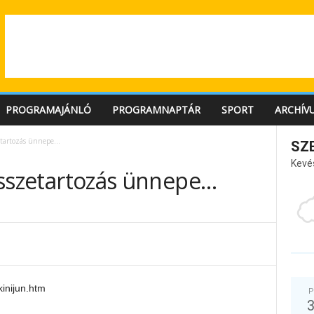
PROGRAMAJÁNLÓ
PROGRAMNAPTÁR
SPORT
ARCHÍV
zetartozás ünnepe…
SZ
Kevé
z összetartozás ünnepe…
inijun.htm
P