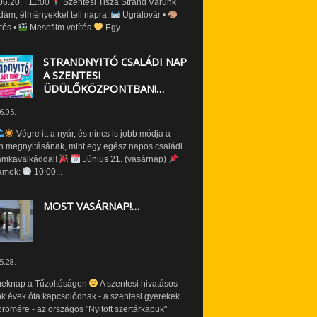
6.20. | 11:00
Szentesi Tisza Strand Várunk
dám, élményekkel teli napra:
Ugrálóvár •
tés •
Mesefilm vetítés
Egy...
STRANDNYITÓ CSALÁDI NAP
A SZENTESI
ÜDÜLŐKÖZPONTBAN!…
6.05.
Végre itt a nyár, és nincs is jobb módja a
n megnyitásának, mint egy egész napos családi
amkavalkáddal!
Június 21. (vasárnap)
amok:
10:00...
MOST VASÁRNAP!…
5.28.
eknap a Tűzoltóságon
A szentesi hivatásos
ók évek óta kapcsolódnak - a szentesi gyerekek
römére - az országos "Nyitott szertárkapuk"