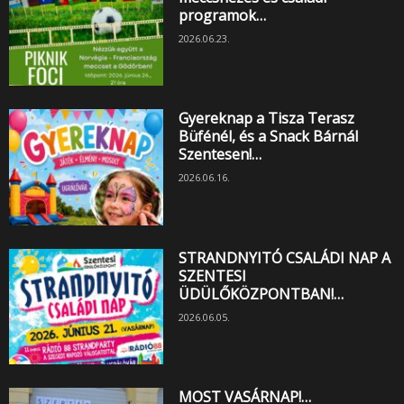
programok…
2026.06.23.
Gyereknap a Tisza Terasz
Büfénél, és a Snack Bárnál
Szentesen!…
2026.06.16.
STRANDNYITÓ CSALÁDI NAP A
SZENTESI
ÜDÜLŐKÖZPONTBAN!…
2026.06.05.
MOST VASÁRNAP!…