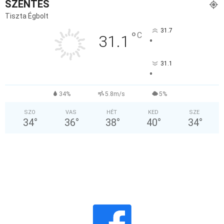
SZENTES
Tiszta Égbolt
31.7
°
C
31.1
°
31.1
°
34%
5.8m/s
5%
SZO
VAS
HÉT
KED
SZE
34
°
36
°
38
°
40
°
34
°