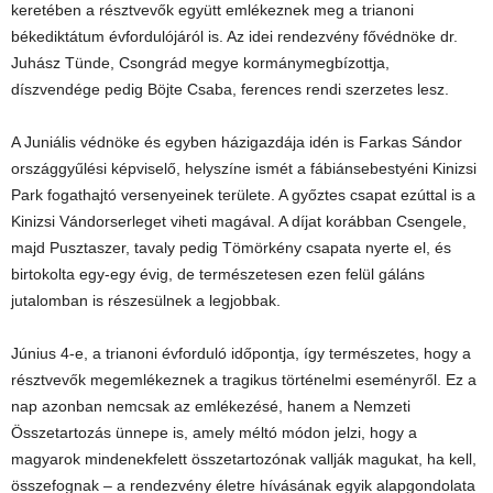
keretében a résztvevők együtt emlékeznek meg a trianoni
békediktátum évfordulójáról is. Az idei rendezvény fővédnöke dr.
Juhász Tünde, Csongrád megye kormánymegbízottja,
díszvendége pedig Böjte Csaba, ferences rendi szerzetes lesz.
A Juniális védnöke és egyben házigazdája idén is Farkas Sándor
országgyűlési képviselő, helyszíne ismét a fábiánsebestyéni Kinizsi
Park fogathajtó versenyeinek területe. A győztes csapat ezúttal is a
Kinizsi Vándorserleget viheti magával. A díjat korábban Csengele,
majd Pusztaszer, tavaly pedig Tömörkény csapata nyerte el, és
birtokolta egy-egy évig, de természetesen ezen felül gáláns
jutalomban is részesülnek a legjobbak.
Június 4-e, a trianoni évforduló időpontja, így természetes, hogy a
résztvevők megemlékeznek a tragikus történelmi eseményről. Ez a
nap azonban nemcsak az emlékezésé, hanem a Nemzeti
Összetartozás ünnepe is, amely méltó módon jelzi, hogy a
magyarok mindenekfelett összetartozónak vallják magukat, ha kell,
összefognak – a rendezvény életre hívásának egyik alapgondolata