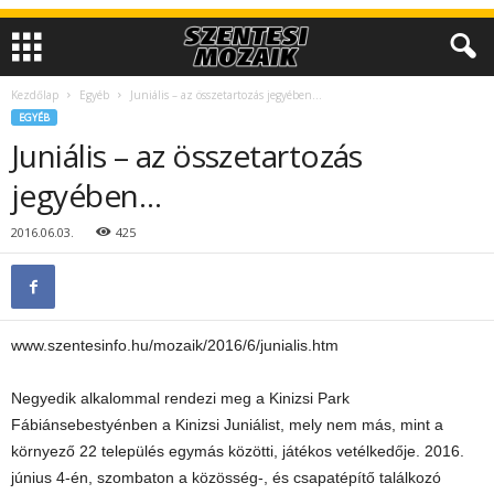
Kezdőlap
Egyéb
Juniális – az összetartozás jegyében…
EGYÉB
Juniális – az összetartozás
jegyében…
2016.06.03.
425
www.szentesinfo.hu/mozaik/2016/6/junialis.htm
Negyedik alkalommal rendezi meg a Kinizsi Park
Fábiánsebestyénben a Kinizsi Juniálist, mely nem más, mint a
környező 22 település egymás közötti, játékos vetélkedője. 2016.
június 4-én, szombaton a közösség-, és csapatépítő találkozó