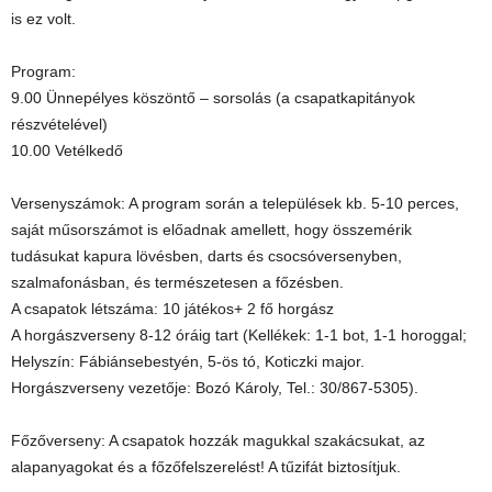
is ez volt.
Program:
9.00 Ünnepélyes köszöntő – sorsolás (a csapatkapitányok
részvételével)
10.00 Vetélkedő
Versenyszámok: A program során a települések kb. 5-10 perces,
saját műsorszámot is előadnak amellett, hogy összemérik
tudásukat kapura lövésben, darts és csocsóversenyben,
szalmafonásban, és természetesen a főzésben.
A csapatok létszáma: 10 játékos+ 2 fő horgász
A horgászverseny 8-12 óráig tart (Kellékek: 1-1 bot, 1-1 horoggal;
Helyszín: Fábiánsebestyén, 5-ös tó, Koticzki major.
Horgászverseny vezetője: Bozó Károly, Tel.: 30/867-5305).
Főzőverseny: A csapatok hozzák magukkal szakácsukat, az
alapanyagokat és a főzőfelszerelést! A tűzifát biztosítjuk.