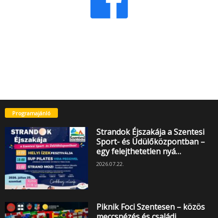
Programajánló
Strandok Éjszakája a Szentesi
Sport- és Üdülőközpontban –
egy felejthetetlen nyá…
2026.07.22.
Piknik Foci Szentesen – közös
meccsnézés és családi