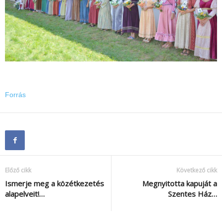
Forrás
Előző cikk
Következő cikk
Ismerje meg a közétkezetés
Megnyitotta kapuját a
alapelveit!…
Szentes Ház…