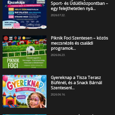
Sport- és Üdülőközpontban –
egy felejthetetlen nyá…
2026.07.22.
Piknik Foci Szentesen – közös
meccsnézés és családi
programok…
2026.06.23.
Gyereknap a Tisza Terasz
Büfénél, és a Snack Bárnál
Szentesen!…
2026.06.16.