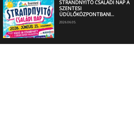
STRANDNYITÓ CSALÁDI NAP A
SZENTESI
ÜDÜLŐKÖZPONTBAN!…
2026.06.05.