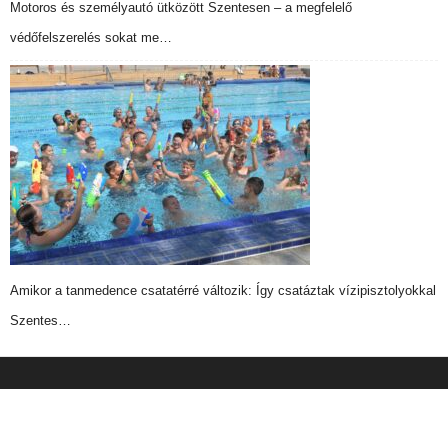
Motoros és személyautó ütközött Szentesen – a megfelelő
védőfelszerelés sokat me…
Amikor a tanmedence csatatérré változik: Így csatáztak vízipisztolyokkal
Szentes…