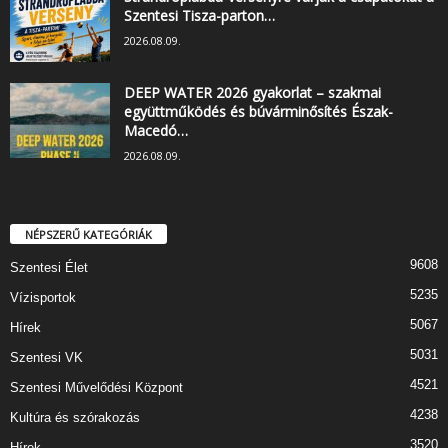
Szentesi Tisza-parton…
2026.08.09.
DEEP WATER 2026 gyakorlat – szakmai
együttműködés és búvárminősítés Észak-
Macedó…
2026.08.09.
NÉPSZERŰ KATEGÓRIÁK
9608
Szentesi Élet
5235
Vízisportok
5067
Hírek
5031
Szentesi VK
4521
Szentesi Művelődési Központ
4238
Kultúra és szórakozás
3520
Hírek