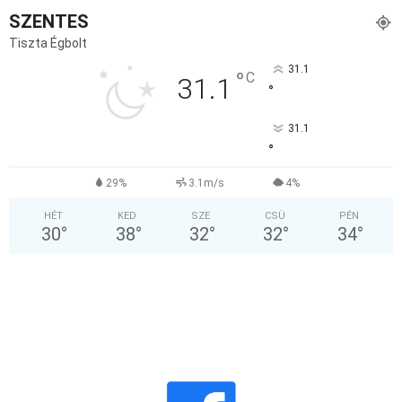
SZENTES
Tiszta Égbolt
31.1
°
C
31.1
°
31.1
°
29%
3.1m/s
4%
HÉT
KED
SZE
CSÜ
PÉN
30
°
38
°
32
°
32
°
34
°