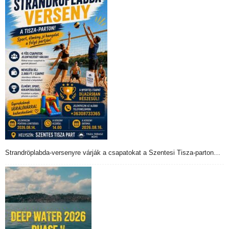
Strandröplabda-versenyre várják a csapatokat a Szentesi Tisza-parton…