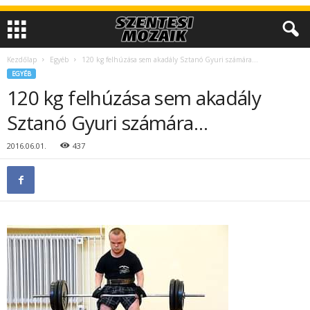
Kezdőlap
Egyéb
120 kg felhúzása sem akadály Sztanó Gyuri számára…
EGYÉB
120 kg felhúzása sem akadály
Sztanó Gyuri számára…
2016.06.01.
437