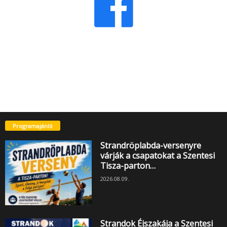
Programajánló
Strandröplabda-versenyre
várják a csapatokat a Szentesi
Tisza-parton…
2026.08.09.
Strandok Éjszakája a Szentesi