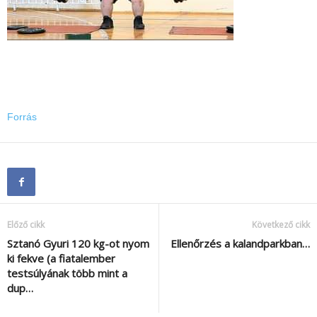
Forrás
Előző cikk
Következő cikk
Sztanó Gyuri 120 kg-ot nyom
Ellenőrzés a kalandparkban…
ki fekve (a fiatalember
testsúlyának több mint a
dup…