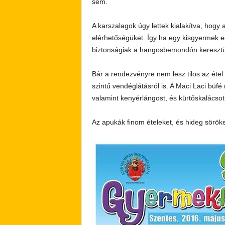
sem.
A karszalagok úgy lettek kialakítva, hogy 
elérhetőségüket. Így ha egy kisgyermek eg
biztonságiak a hangosbemondón keresztül 
Bár a rendezvényre nem lesz tilos az éte
szintű vendéglátásról is. A Maci Laci büfé
valamint kenyérlángost, és kürtőskalácsot 
Az apukák finom ételeket, és hideg söröke