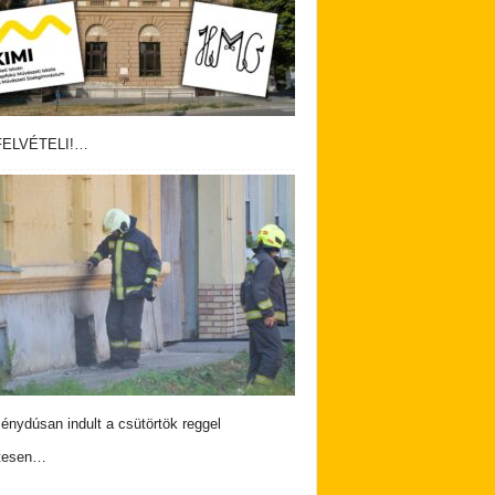
ELVÉTELI!…
nydúsan indult a csütörtök reggel
tesen…