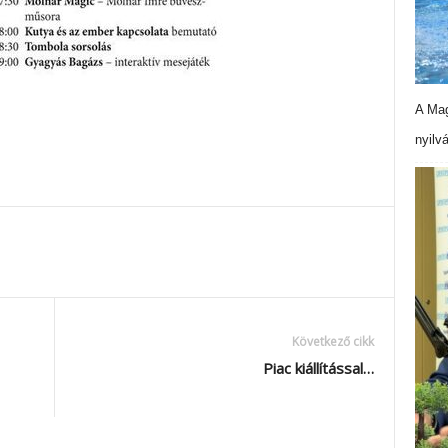
A Mag
nyilv
Következő cikk
Piac kiállítással…