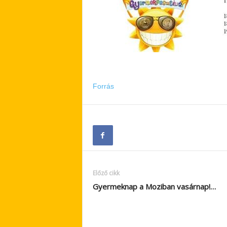
Forrás
Előző cikk
Gyermeknap a Moziban vasárnap!…