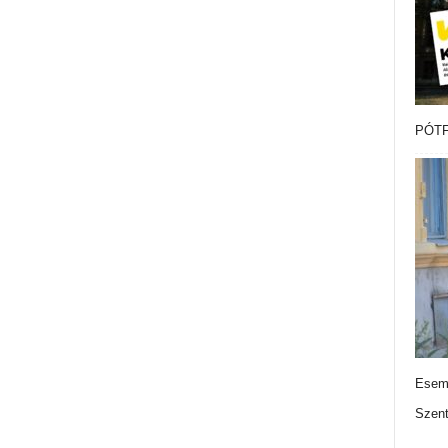
PÓTF
Esemé
Szen