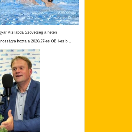
yar Vízilabda Szövetség a héten
ánosságra hozta a 2026/27-es OB I-es b…