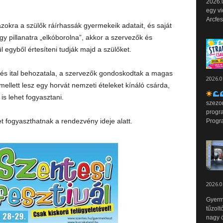
2026.0
egy vi
Arcfes
azokra a szülők ráírhassák gyermekeik adatait, és saját
y pillanatra „elkóborolna”, akkor a szervezők és
egyből értesíteni tudják majd a szülőket.
l és ital behozatala, a szervezők gondoskodtak a magas
2026.0
 mellett lesz egy horvát nemzeti ételeket kínáló csárda,
is lehet fogyasztani.
szezo
progr
t fogyaszthatnak a rendezvény ideje alatt.
Progr
2026.0
Gyerm
tűzolt
nagy ö