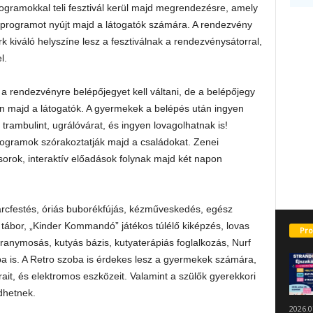
ogramokkal teli fesztivál kerül majd megrendezésre, amely
s programot nyújt majd a látogatók számára. A rendezvény
k kiváló helyszíne lesz a fesztiválnak a rendezvénysátorral,
l.
a rendezvényre belépőjegyet kell váltani, de a belépőjegy
n majd a látogatók. A gyermekek a belépés után ingyen
trambulint, ugrálóvárat, és ingyen lovagolhatnak is!
rogramok szórakoztatják majd a családokat. Zenei
rok, interaktív előadások folynak majd két napon
rcfestés, óriás buborékfújás, kézműveskedés, egész
 tábor, „Kinder Kommandó” játékos túlélő kiképzés, lovas
Pro
aranymosás, kutyás bázis, kutyaterápiás foglalkozás, Nurf
ba is. A Retro szoba is érdekes lesz a gyermekek számára,
ait, és elektromos eszközeit. Valamint a szülők gyerekkori
dhetnek.
2026.0