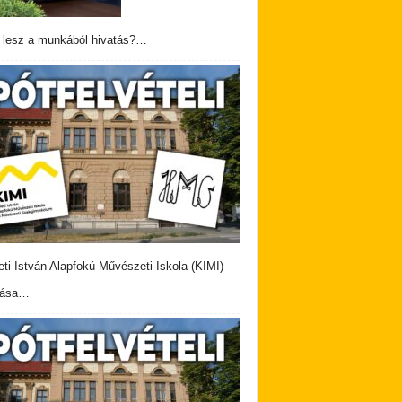
 lesz a munkából hivatás?…
eti István Alapfokú Művészeti Iskola (KIMI)
vása…