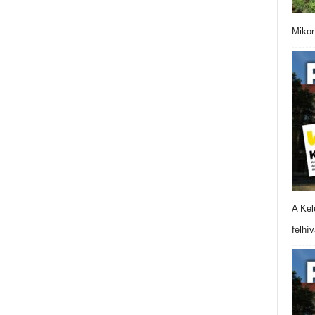
Mikor
A Kel
felhí