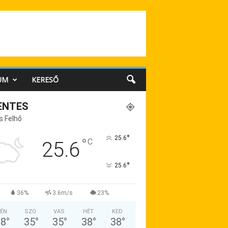
UM
KERESŐ
ENTES
s Felhő
°
25.6
°
C
25.6
°
25.6
36%
3.6m/s
23%
ÉN
SZO
VAS
HÉT
KED
38
°
35
°
35
°
38
°
38
°