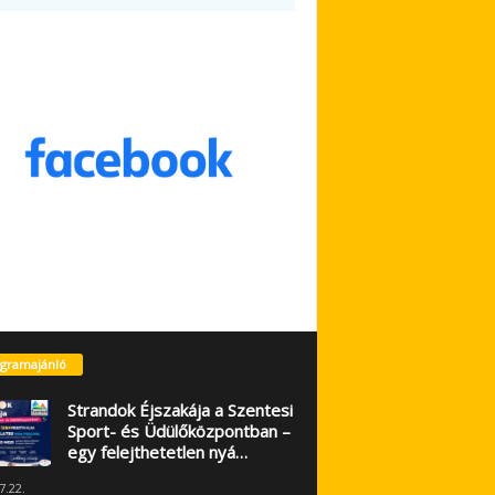
gramajánló
Strandok Éjszakája a Szentesi
Sport- és Üdülőközpontban –
egy felejthetetlen nyá…
7.22.