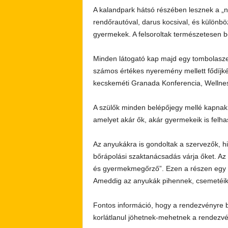
A kalandpark hátsó részében lesznek a „ne
rendőrautóval, darus kocsival, és külön
gyermekek. A felsoroltak természetesen b
Minden látogató kap majd egy tombolaszel
számos értékes nyeremény mellett fődíjkén
kecskeméti Granada Konferencia, Wellness
A szülők minden belépőjegy mellé kapnak 
amelyet akár ők, akár gyermekeik is felh
Az anyukákra is gondoltak a szervezők, 
bőrápolási szaktanácsadás várja őket. Az 
és gyermekmegőrző”. Ezen a részen egy plu
Ameddig az anyukák pihennek, csemetéik
Fontos információ, hogy a rendezvényre b
korlátlanul jöhetnek-mehetnek a rendezvé