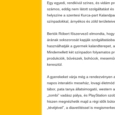
Egy egyedi, rendkívül színes, és vidám pr
számos, eddig nem látott szolgáltatást é
helyszíne a szentesi Kurca-part Kalandpar
színpadokkal, árnyékos és zöld területeive
Bertók Róbert főszervező elmondta, hogy 
árának sokszorosát kapják szolgáltatásba
használhatják a gyermek kalandterepet, a 
Mindemellett két színpadon folyamatos p
produkciók, bűvészek, bohócok, meseműso
keresztül.
A gyerekeket várja még a rendezvényen a
napos interaktív meseház, lovagi életmód
tábor, pata tanya állatsimogató, western 
„zombi” vadász pálya, és PlayStation szo
hiszen megnézhetik majd a régi idők bútor
„tévéjével”, a diavetítéssel is megismerke