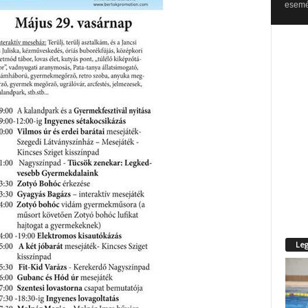
esemén
Leg