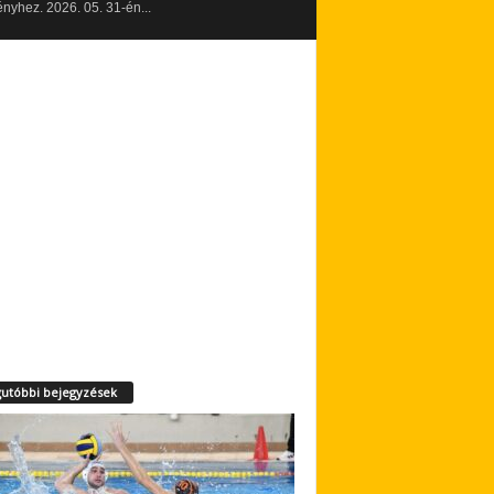
yhez. 2026. 05. 31-én...
utóbbi bejegyzések