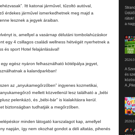
hézvasak”. Itt katonai járművel, tűzoltó autóval,
Strand
böző érdekes járművel ismerkedhetnek meg majd a
Üdülők
rátok!
enne lesznek a jegyek áraiban.
a nagy
vényt is, amellyel a vasárnap délutáni tombolahúzáskor
t egy 4 csillagos családi wellness hétvégét nyerhetnek a
 és sport Hotel felajánlásával!
2026.0
egy egész nyáron felhasználható kötélpálya jegyet,
A Sze
asználhatnak a kalandparkban!
és sz
közös
hiszen az „anyukamegőrzőben” ingyenes kozmetikai,
A „Pik
anyukamegőrző mellett közvetlenül lesz található a „bébi
sz pelenkázó, és „bébi-bár” is kialakításra kerül.
et biztonságban tudhatják a megőrzőben.
2026.0
elépéskor minden látogató karszalagot kap, amellyel
ny napján, így nem okozhat gondot a déli altatás, pihenés
A