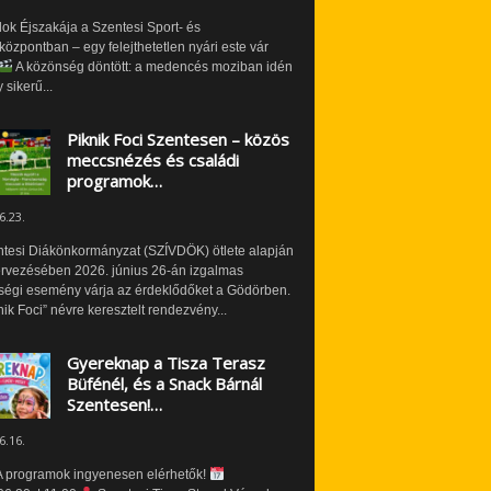
ok Éjszakája a Szentesi Sport- és
özpontban – egy felejthetetlen nyári este vár
A közönség döntött: a medencés moziban idén
 sikerű...
Piknik Foci Szentesen – közös
meccsnézés és családi
programok…
6.23.
ntesi Diákönkormányzat (SZÍVDÖK) ötlete alapján
ervezésében 2026. június 26-án izgalmas
ségi esemény várja az érdeklődőket a Gödörben.
nik Foci” névre keresztelt rendezvény...
Gyereknap a Tisza Terasz
Büfénél, és a Snack Bárnál
Szentesen!…
6.16.
 programok ingyenesen elérhetők!