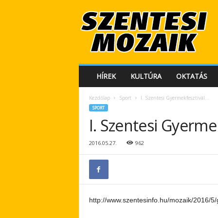
S
z
e
n
t
e
s
HÍREK
KULTÚRA
OKTATÁS
i
M
Kezdőlap
Sport
I. Szentesi Gyermekfesztivál…
o
SPORT
z
I. Szentesi Gyerme
a
i
k
2016.05.27.
962
http://www.szentesinfo.hu/mozaik/2016/5/