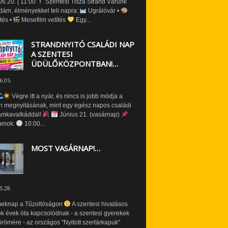
6.20. | 11:00
Szentesi Tisza Strand Várunk
dám, élményekkel teli napra:
Ugrálóvár •
tés •
Mesefilm vetítés
Egy...
STRANDNYITÓ CSALÁDI NAP
A SZENTESI
ÜDÜLŐKÖZPONTBAN!…
6.05.
Végre itt a nyár, és nincs is jobb módja a
n megnyitásának, mint egy egész napos családi
amkavalkáddal!
Június 21. (vasárnap)
amok:
10:00...
MOST VASÁRNAP!…
5.28.
eknap a Tűzoltóságon
A szentesi hivatásos
ók évek óta kapcsolódnak - a szentesi gyerekek
römére - az országos "Nyitott szertárkapuk"