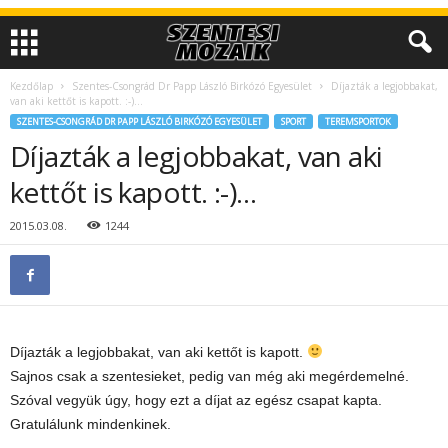
Kezdőlap
Szentes-Csongrád Dr Papp László Birkózó Egyesület
Díjazták a legjobbakat,
van aki kettőt is kapott. :-)…
SZENTES-CSONGRÁD DR PAPP LÁSZLÓ BIRKÓZÓ EGYESÜLET
SPORT
TEREMSPORTOK
Díjazták a legjobbakat, van aki
kettőt is kapott. :-)…
2015.03.08.
1244
Díjazták a legjobbakat, van aki kettőt is kapott.
Sajnos csak a szentesieket, pedig van még aki megérdemelné.
Szóval vegyük úgy, hogy ezt a díjat az egész csapat kapta.
Gratulálunk mindenkinek.