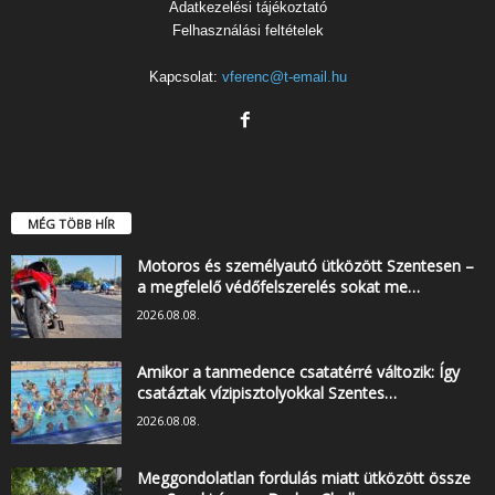
Adatkezelési tájékoztató
Felhasználási feltételek
Kapcsolat:
vferenc@t-email.hu
MÉG TÖBB HÍR
Motoros és személyautó ütközött Szentesen –
a megfelelő védőfelszerelés sokat me…
2026.08.08.
Amikor a tanmedence csatatérré változik: Így
csatáztak vízipisztolyokkal Szentes…
2026.08.08.
Meggondolatlan fordulás miatt ütközött össze