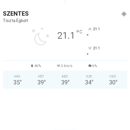
SZENTES
Tiszta Égbolt
21.1
°
C
21.1
°
21.1
°
46%
3.6m/s
6%
VAS
HÉT
KED
SZE
CSÜ
35
°
39
°
39
°
34
°
30
°