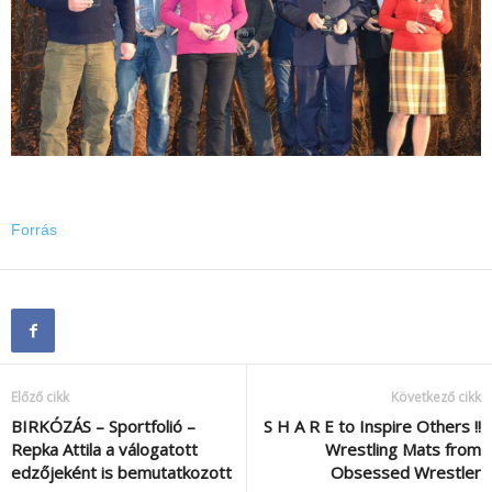
Forrás
Előző cikk
Következő cikk
BIRKÓZÁS – Sportfolió –
S H A R E to Inspire Others !!
Repka Attila a válogatott
Wrestling Mats from
edzőjeként is bemutatkozott
Obsessed Wrestler