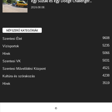
egy Suzuki és egy Dodge Challenger...
2026.08.08.
NÉPSZERŰ KATEGÓRIÁK
9608
Szentesi Élet
5235
Vízisportok
5066
Hírek
5031
Szentesi VK
4521
Szentesi Művelődési Központ
4238
Kultúra és szórakozás
3519
Hírek
©