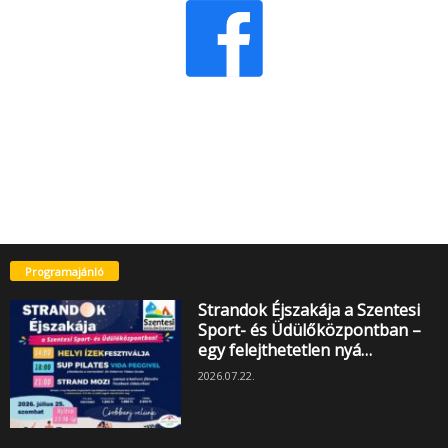
Programajánló
Strandok Éjszakája a Szentesi
Sport- és Üdülőközpontban –
egy felejthetetlen nyá…
2026.07.22.