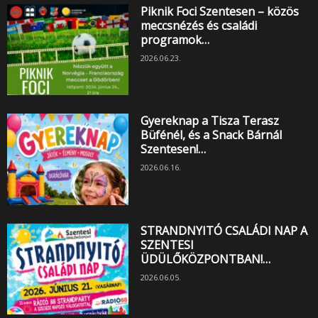
Piknik Foci Szentesen – közös
meccsnézés és családi
programok…
2026.06.23.
Gyereknap a Tisza Terasz
Büfénél, és a Snack Bárnál
Szentesen!…
2026.06.16.
STRANDNYITÓ CSALÁDI NAP A
SZENTESI
ÜDÜLŐKÖZPONTBAN!…
2026.06.05.