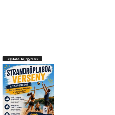
Legutóbbi bejegyzések