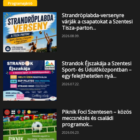
Programajánló
Strandröplabda-versenyre
várják a csapatokat a Szentesi
Tisza-parton…
2026.08.09.
Strandok Éjszakája a Szentesi
Sport- és Üdülőközpontban –
egy felejthetetlen nyá…
2026.07.22.
Piknik Foci Szentesen – közös
meccsnézés és családi
programok…
2026.06.23.