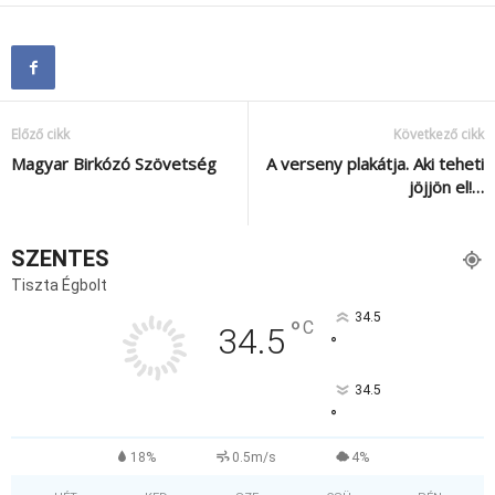
Előző cikk
Következő cikk
Magyar Birkózó Szövetség
A verseny plakátja. Aki teheti
jöjjön el!…
SZENTES
Tiszta Égbolt
34.5
°
C
34.5
°
34.5
°
18%
0.5m/s
4%