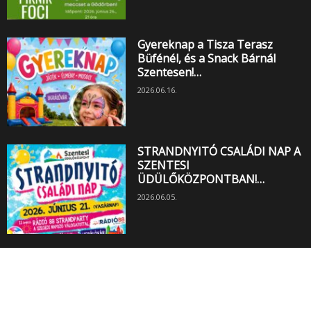
Gyereknap a Tisza Terasz
Büfénél, és a Snack Bárnál
Szentesen!…
2026.06.16.
STRANDNYITÓ CSALÁDI NAP A
SZENTESI
ÜDÜLŐKÖZPONTBAN!…
2026.06.05.