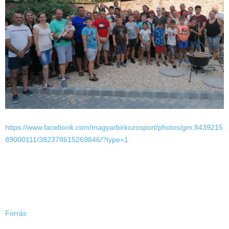
https://www.facebook.com/magyarbirkozosport/photos/gm.8439215
89000111/382378615269846/?type=1
Forrás