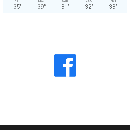
HÉT
KED
SZE
CSÜ
PÉN
35
°
39
°
31
°
32
°
33
°