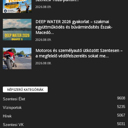
2026.08.09.
DEEP WATER 2026 gyakorlat – szakmai
együttműködés és búvárminősítés Észak-
Macedó…
2026.08.09.
Motoros és személyautó ütközött Szentesen –
a megfelelő védőfelszerelés sokat me…
2026.08.08.
NÉPSZERŰ KATEGÓRIÁK
9608
Szentesi Élet
5235
Vízisportok
5067
Hírek
5031
Szentesi VK