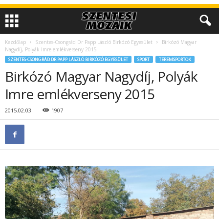
Kezdőlap
Szentes-Csongrád Dr Papp László Birkózó Egyesület
Birkózó Magyar
Nagydíj, Polyák Imre emlékverseny 2015
SZENTES-CSONGRÁD DR PAPP LÁSZLÓ BIRKÓZÓ EGYESÜLET
SPORT
TEREMSPORTOK
Birkózó Magyar Nagydíj, Polyák
Imre emlékverseny 2015
2015.02.03.
1907