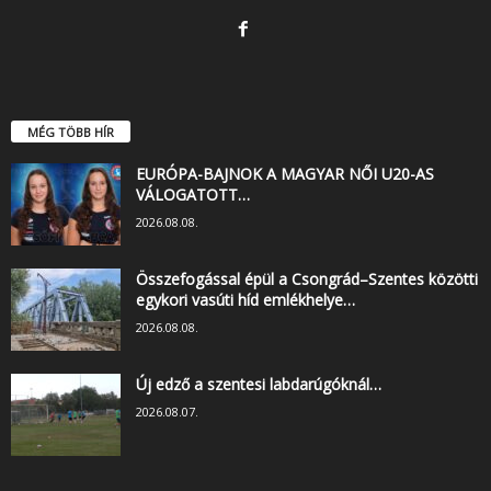
MÉG TÖBB HÍR
EURÓPA-BAJNOK A MAGYAR NŐI U20-AS
VÁLOGATOTT…
2026.08.08.
Összefogással épül a Csongrád–Szentes közötti
egykori vasúti híd emlékhelye…
2026.08.08.
Új edző a szentesi labdarúgóknál…
2026.08.07.