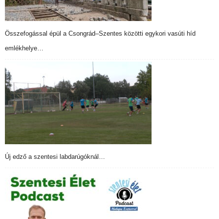
Összefogással épül a Csongrád–Szentes közötti egykori vasúti híd
emlékhelye…
Új edző a szentesi labdarúgóknál…