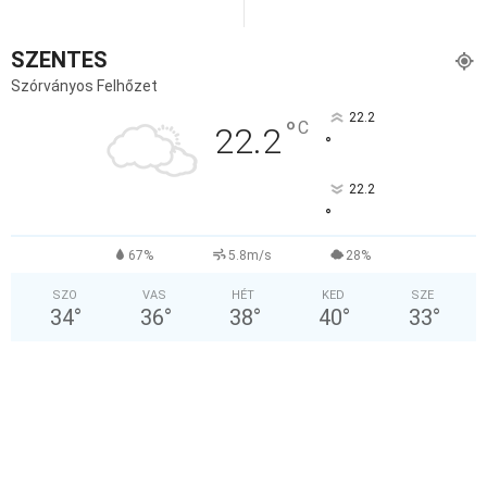
SZENTES
Szórványos Felhőzet
22.2
°
C
22.2
°
22.2
°
67%
5.8m/s
28%
SZO
VAS
HÉT
KED
SZE
34
°
36
°
38
°
40
°
33
°