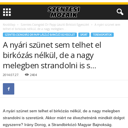
Kezdőlap
Szentes-Csongrád Dr Papp László Birkózó Egyesület
A nyári szünet sem
telhet el birkózás nélkül, de a nagy melegben...
SZENTES-CSONGRÁD DR PAPP LÁSZLÓ BIRKÓZÓ EGYESÜLET
SPORT
TEREMSPORTOK
A nyári szünet sem telhet el
birkózás nélkül, de a nagy
melegben strandolni is s…
2014.07.27.
2404
A nyári szünet sem telhet el birkózás nélkül, de a nagy melegben
strandolni is szeretünk. Akkor miért ne élvezhetnénk mindkét dolgot
egyszerre? Irány Dorog, a Strandbirkózó Magyar Bajnokság.