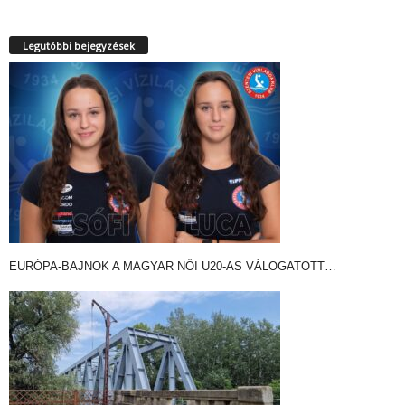
Legutóbbi bejegyzések
EURÓPA-BAJNOK A MAGYAR NŐI U20-AS VÁLOGATOTT…