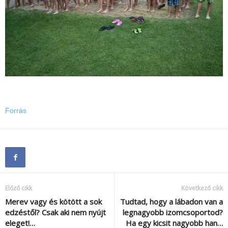
Forrás
Előző cikk
Következő cikk
Merev vagy és kötött a sok
Tudtad, hogy a lábadon van a
edzéstől? Csak aki nem nyújt
legnagyobb izomcsoportod?
eleget!…
Ha egy kicsit nagyobb han…