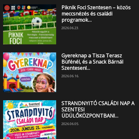
Piknik Foci Szentesen – közös
meccsnézés és családi
programok…
2026.06.23.
Gyereknap a Tisza Terasz
Büfénél, és a Snack Bárnál
Szentesen!…
2026.06.16.
STRANDNYITÓ CSALÁDI NAP A
SZENTESI
ÜDÜLŐKÖZPONTBAN!…
2026.06.05.