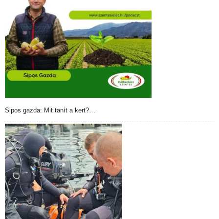
Sipos gazda: Mit tanít a kert?…