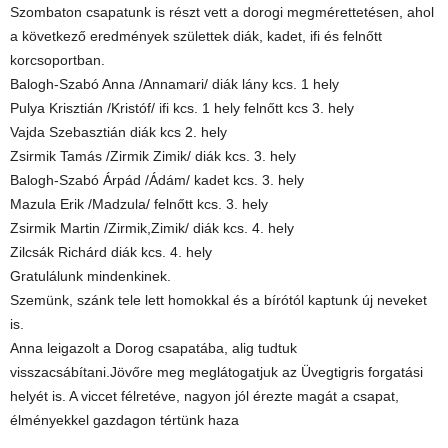
Szombaton csapatunk is részt vett a dorogi megmérettetésen, ahol
a következő eredmények születtek diák, kadet, ifi és felnőtt
korcsoportban.
Balogh-Szabó Anna /Annamari/ diák lány kcs. 1 hely
Pulya Krisztián /Kristóf/ ifi kcs. 1 hely felnőtt kcs 3. hely
Vajda Szebasztián diák kcs 2. hely
Zsirmik Tamás /Zirmik Zimik/ diák kcs. 3. hely
Balogh-Szabó Árpád /Ádám/ kadet kcs. 3. hely
Mazula Erik /Madzula/ felnőtt kcs. 3. hely
Zsirmik Martin /Zirmik,Zimik/ diák kcs. 4. hely
Zilcsák Richárd diák kcs. 4. hely
Gratulálunk mindenkinek.
Szemünk, szánk tele lett homokkal és a bírótól kaptunk új neveket
is.
Anna leigazolt a Dorog csapatába, alig tudtuk
visszacsábítani.Jövőre meg meglátogatjuk az Üvegtigris forgatási
helyét is. A viccet félretéve, nagyon jól érezte magát a csapat,
élményekkel gazdagon tértünk haza