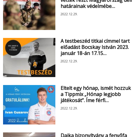
határainak védelmébe…
2022.12.29.
A testbeszéd titkai címmel tart
előadást Bocskay István 2023.
január 18-án 17.15…
2022.12.29.
Eltelt egy hónap, ismét hozzuk
a Tippmix „Hónap legjobb
játékosát”. Íme férfi…
2022.12.29.
Dajka bizonyítvány a fenyőfa