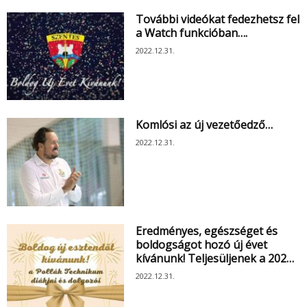
További videókat fedezhetsz fel
a Watch funkcióban….
2022.12.31.
Komlósi az új vezetőedző…
2022.12.31.
Eredményes, egészséget és
boldogságot hozó új évet
kívánunk! Teljesüljenek a 202…
2022.12.31.