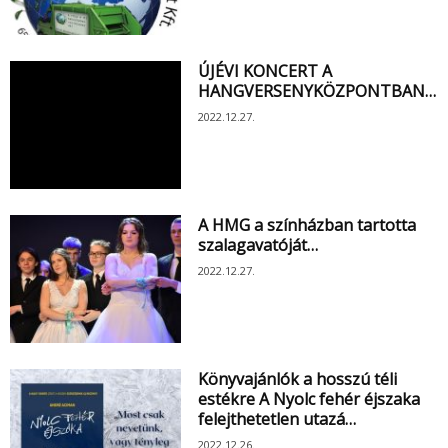
ÚJÉVI KONCERT A
HANGVERSENYKÖZPONTBAN…
2022.12.27.
A HMG a színházban tartotta
szalagavatóját…
2022.12.27.
Könyvajánlók a hosszú téli
estékre A ​Nyolc fehér éjszaka
felejthetetlen utazá…
2022.12.26.