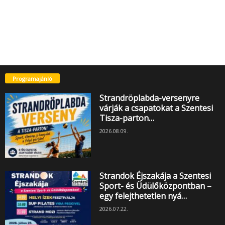
Programajánló
Strandröplabda-versenyre
várják a csapatokat a Szentesi
Tisza-parton…
2026.08.09.
Strandok Éjszakája a Szentesi
Sport- és Üdülőközpontban –
egy felejthetetlen nyá…
2026.07.22.