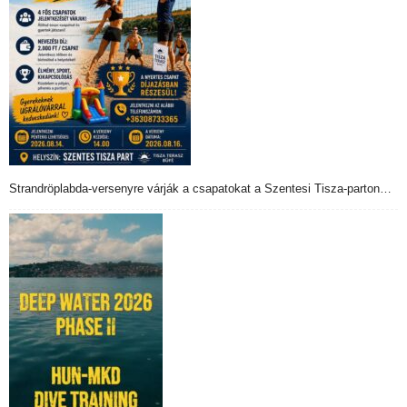
Strandröplabda-versenyre várják a csapatokat a Szentesi Tisza-parton…