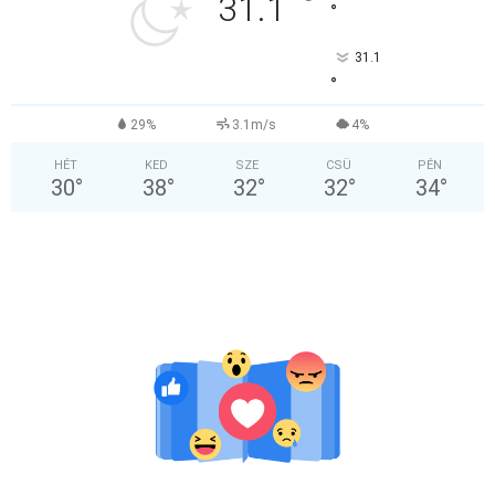
°
31.1
°
31.1
°
29%
3.1m/s
4%
HÉT
KED
SZE
CSÜ
PÉN
30
°
38
°
32
°
32
°
34
°