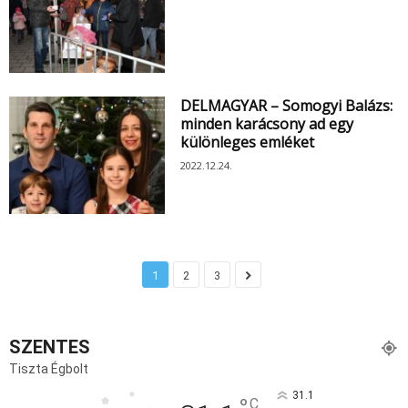
DELMAGYAR – Somogyi Balázs:
minden karácsony ad egy
különleges emléket
2022.12.24.
1
2
3
SZENTES
Tiszta Égbolt
31.1
C