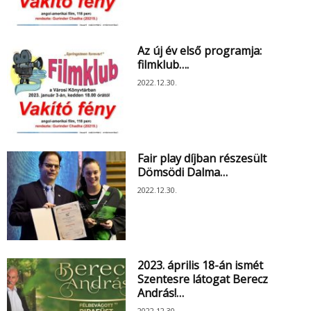
Az új év első programja:
filmklub….
2022.12.30.
Fair play díjban részesült
Dömsödi Dalma…
2022.12.30.
2023. április 18-án ismét
Szentesre látogat Berecz
András!…
2022.12.30.