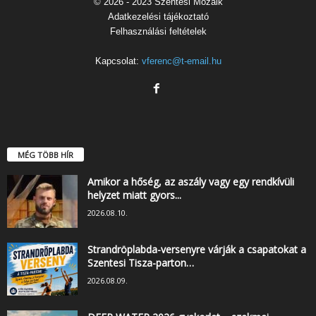
© 2026 - 2023 Szentesi Mozaik
Adatkezelési tájékoztató
Felhasználási feltételek
Kapcsolat:
vferenc@t-email.hu
MÉG TÖBB HÍR
Amikor a hőség, az aszály vagy egy rendkívüli
helyzet miatt gyors...
2026.08.10.
Strandröplabda-versenyre várják a csapatokat a
Szentesi Tisza-parton…
2026.08.09.