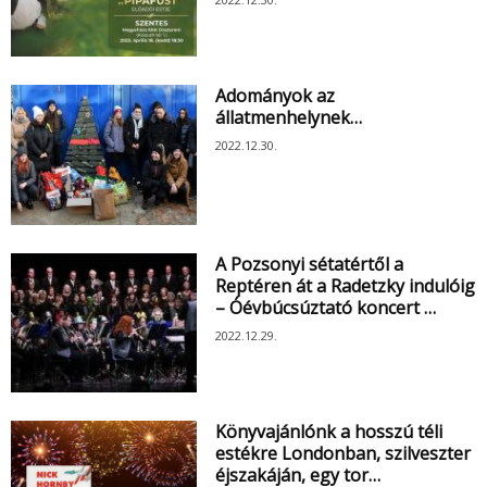
Adományok az
állatmenhelynek…
2022.12.30.
A Pozsonyi sétatértől a
Reptéren át a Radetzky indulóig
– Óévbúcsúztató koncert …
2022.12.29.
Könyvajánlónk a hosszú téli
estékre Londonban, szilveszter
éjszakáján, egy tor…