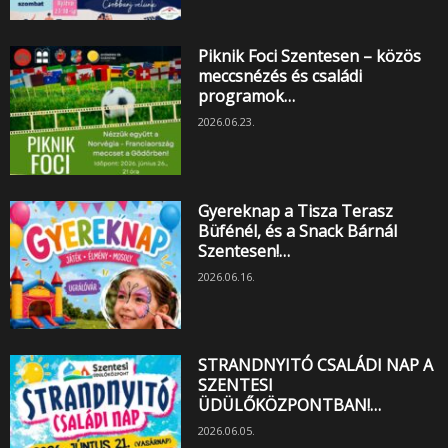
Piknik Foci Szentesen – közös
meccsnézés és családi
programok…
2026.06.23.
Gyereknap a Tisza Terasz
Büfénél, és a Snack Bárnál
Szentesen!…
2026.06.16.
STRANDNYITÓ CSALÁDI NAP A
SZENTESI
ÜDÜLŐKÖZPONTBAN!…
2026.06.05.