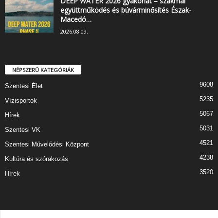
DEEP WATER 2026 gyakorlat – szakmai
együttműködés és búvárminősítés Észak-
Macedó…
2026.08.09.
NÉPSZERŰ KATEGÓRIÁK
9608
Szentesi Élet
5235
Vízisportok
5067
Hírek
5031
Szentesi VK
4521
Szentesi Művelődési Központ
4238
Kultúra és szórakozás
3520
Hírek